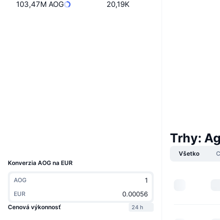
103,47M AOG
20,19K
Web
Website
Sociálne siete
0x40c8...d2c27c
Kontraktné
4.0
Hodnotenie (CertiK)
Audity
bscscan.com
Prieskumníci
Peňaženky
Trhy: A
UCID
16679
Všetko
C
Konverzia AOG na EUR
AOG
EUR
Cenová výkonnosť
24 h