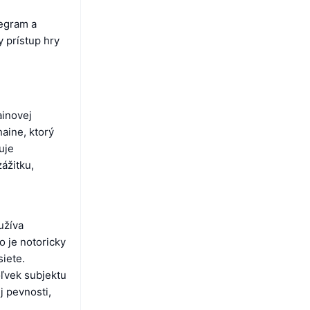
legram a
y prístup hry
ainovej
aine, ktorý
uje
ážitku,
užíva
 je notoricky
siete.
ľvek subjektu
j pevnosti,