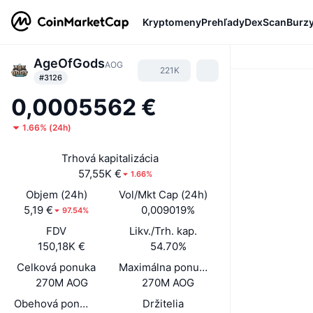
Kryptomeny
Prehľady
DexScan
Burz
AgeOfGods
AOG
221K
#3126
0,0005562 €
1.66%
(
24h
)
Trhová kapitalizácia
57,55K €
1.66%
Objem (24h)
Vol/Mkt Cap (24h)
5,19 €
0,009019%
97.54%
FDV
Likv./Trh. kap.
150,18K €
54.70%
Celková ponuka
Maximálna ponuka
270M AOG
270M AOG
Obehová ponuka
Držitelia