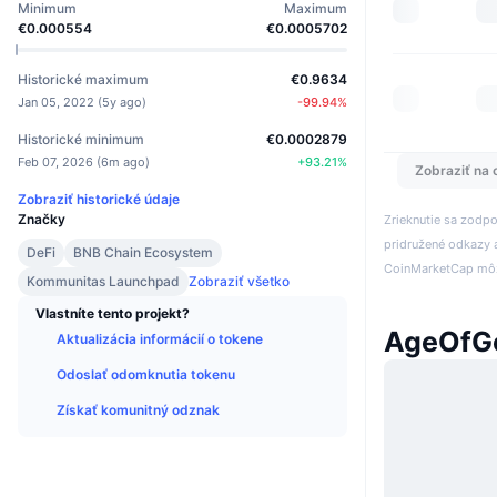
Minimum
Maximum
€0.000554
€0.0005702
Historické maximum
€0.9634
Jan 05, 2022
(
5y ago
)
-99.94
%
Historické minimum
€0.0002879
Feb 07, 2026
(
6m ago
)
+
93.21
%
Zobraziť na 
Zobraziť historické údaje
Značky
Zrieknutie sa zodp
pridružené odkazy a
DeFi
BNB Chain Ecosystem
CoinMarketCap môže
Kommunitas Launchpad
Zobraziť všetko
Vlastníte tento projekt?
AgeOfG
Aktualizácia informácií o tokene
Odoslať odomknutia tokenu
Získať komunitný odznak