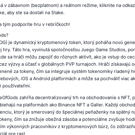
ná v zábavnom (bezplatnom) a reálnom režime, kliknite na odkaz
e, aby ste sa dostali na Stake.
a tým podporíte hru v rebríčkoch!
ods?
G) je dynamický kryptomenový token, ktorý poháňa novú gene
ej hry. Táto hra, vyvinutá spoločnosťou Juego Game Studios, p
kde sa hráči môžu zapojiť do rôznych aktivít, ako je vstup do ce
ez výzvy a účasť v globálnych PVP turnajoch. Hráči získavajú 
nené za tokeny, čím sa integruje systém tokenomiky riadený hr
ebových, iOS a Android platformách a môže sa pochváliť viac a
i používateľmi.
OfGods zahŕňa decentralizovaný trh na obchodovanie s NFT, 
ebiehajú na platformách ako Binance NFT a Galler. Každý obchod
cenciu, ktorý je smerovaný do špeciálnej peňaženky na spätný n
tokeny, čím sa znižuje obežná zásoba a potenciálne zvyšuje hod
 tím výkonných pracovníkov z kryptomenových búrz, čo zdôrazňu
iál pre rast.