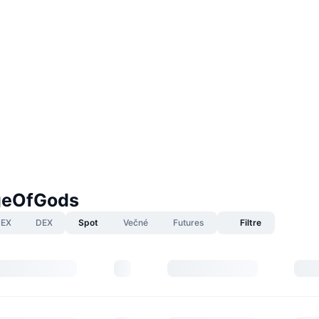
geOfGods
EX
DEX
Spot
Večné
Futures
Filtre