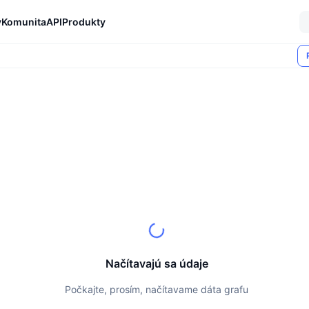
y
Komunita
API
Produkty
Načítavajú sa údaje
Počkajte, prosím, načítavame dáta grafu