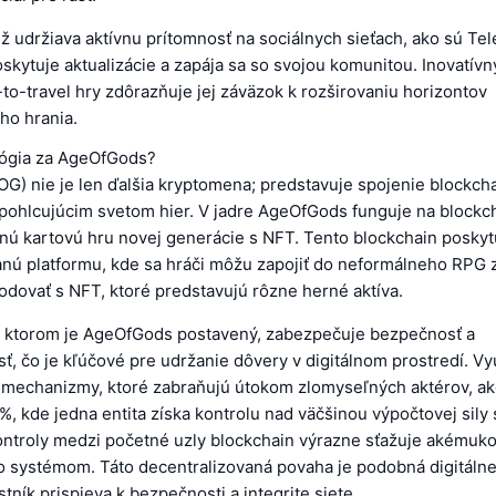
 udržiava aktívnu prítomnosť na sociálnych sieťach, ako sú Te
oskytuje aktualizácie a zapája sa so svojou komunitou. Inovatívn
-to-travel hry zdôrazňuje jej záväzok k rozširovaniu horizontov
ho hrania.
lógia za AgeOfGods?
G) nie je len ďalšia kryptomena; predstavuje spojenie blockch
 pohlcujúcim svetom hier. V jadre AgeOfGods funguje na blockch
nú kartovú hru novej generácie s NFT. Tento blockchain poskyt
anú platformu, kde sa hráči môžu zapojiť do neformálneho RPG z
odovať s NFT, ktoré predstavujú rôzne herné aktíva.
a ktorom je AgeOfGods postavený, zabezpečuje bezpečnosť a
ť, čo je kľúčové pre udržanie dôvery v digitálnom prostredí. Vy
mechanizmy, ktoré zabraňujú útokom zlomyseľných aktérov, ako
, kde jedna entita získa kontrolu nad väčšinou výpočtovej sily 
ntroly medzi početné uzly blockchain výrazne sťažuje akémuko
o systémom. Táto decentralizovaná povaha je podobná digitálne
tník prispieva k bezpečnosti a integrite siete.