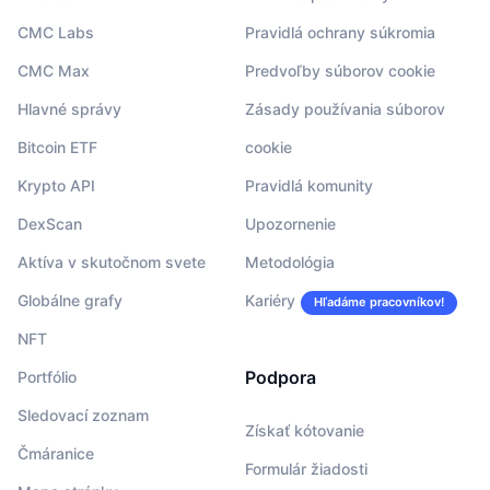
CMC Labs
Pravidlá ochrany súkromia
CMC Max
Predvoľby súborov cookie
Hlavné správy
Zásady používania súborov
Bitcoin ETF
cookie
Krypto API
Pravidlá komunity
DexScan
Upozornenie
Aktíva v skutočnom svete
Metodológia
Globálne grafy
Kariéry
Hľadáme pracovníkov!
NFT
Podpora
Portfólio
Sledovací zoznam
Získať kótovanie
Čmáranice
Formulár žiadosti