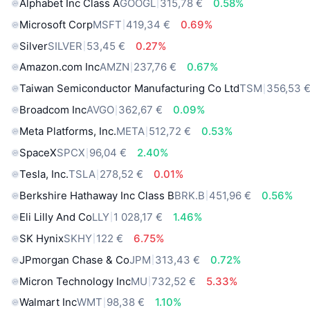
Alphabet Inc Class A
GOOGL
315,78 €
0.58%
Microsoft Corp
MSFT
419,34 €
0.69%
Silver
SILVER
53,45 €
0.27%
Amazon.com Inc
AMZN
237,76 €
0.67%
Taiwan Semiconductor Manufacturing Co Ltd
TSM
356,53 
Broadcom Inc
AVGO
362,67 €
0.09%
Meta Platforms, Inc.
META
512,72 €
0.53%
SpaceX
SPCX
96,04 €
2.40%
Tesla, Inc.
TSLA
278,52 €
0.01%
Berkshire Hathaway Inc Class B
BRK.B
451,96 €
0.56%
Eli Lilly And Co
LLY
1 028,17 €
1.46%
SK Hynix
SKHY
122 €
6.75%
JPmorgan Chase & Co
JPM
313,43 €
0.72%
Micron Technology Inc
MU
732,52 €
5.33%
Walmart Inc
WMT
98,38 €
1.10%