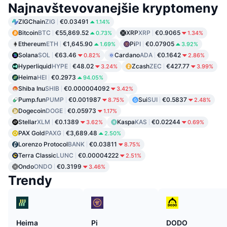
Najnavštevovanejšie kryptomeny
ZIGChain
ZIG
€0.03491
1.14%
Bitcoin
BTC
€55,869.52
XRP
XRP
€0.9065
0.73%
1.34%
Ethereum
ETH
€1,645.90
Pi
PI
€0.07905
1.69%
3.92%
Solana
SOL
€63.46
Cardano
ADA
€0.1642
0.82%
2.86%
Hyperliquid
HYPE
€48.02
Zcash
ZEC
€427.77
3.24%
3.99%
Heima
HEI
€0.2973
94.05%
Shiba Inu
SHIB
€0.000004092
3.42%
Pump.fun
PUMP
€0.001987
Sui
SUI
€0.5837
8.75%
2.48%
Dogecoin
DOGE
€0.05973
1.17%
Stellar
XLM
€0.1389
Kaspa
KAS
€0.02244
3.62%
0.69%
PAX Gold
PAXG
€3,689.48
2.50%
Lorenzo Protocol
BANK
€0.03811
8.75%
Terra Classic
LUNC
€0.00004222
2.51%
Ondo
ONDO
€0.3199
3.46%
Trendy
Heima
Pi
DODO