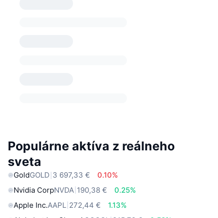
Populárne aktíva z reálneho
sveta
Gold
GOLD
3 697,33 €
0.10%
Nvidia Corp
NVDA
190,38 €
0.25%
Apple Inc.
AAPL
272,44 €
1.13%