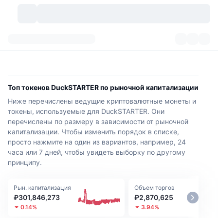
Криптовалюты
Дашборды
Криптовалюты
DexScan
Рынки
Рейтинг
Топ токенов DuckSTARTER по рыночной капитализации
Ниже перечислены ведущие криптовалютные монеты и
Сигналы
Биржи
Категории
New
Обзор рынка
токены, используемые для DuckSTARTER. Они
перечислены по размеру в зависимости от рыночной
Тренды
Сообщество
Исторические "снимки"
Спотовый рынок
Централизованные биржи
капитализации. Чтобы изменить порядок в списке,
просто нажмите на один из вариантов, например, 24
Новый
Лента
API
Разблокировки токенов
Количество криптовалют
Spot
часа или 7 дней, чтобы увидеть выборку по другому
принципу.
Лидеры роста
Темы
Доходность
Продукты
Казначейства Bitcoin (Биткоин)
Деривативы
API
Рын. капитализация
Объем торгов
Мем-обозреватель
Прямые эфиры
Физические активы:
₽301,846,273
Казначейства BNB
₽2,870,625
Продукты
Крипто-API
Децентрализованные биржи
0.14%
3.94%