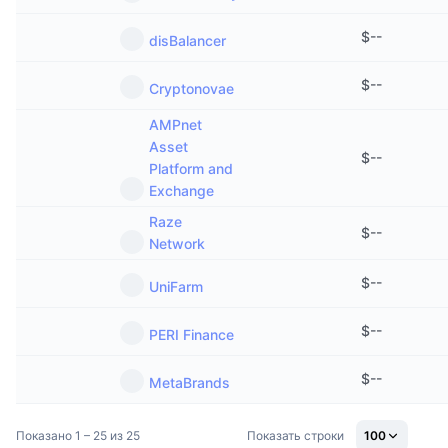
Предстоящие продажи
Ставки финансирования
Изучайте и зарабатывайте
$
--
disBalancer
$
--
Cryptonovae
Календари
AMPnet
Календарь ICO
Asset
$
--
Platform and
Календарь мероприятий
Exchange
Raze
$
--
Network
$
--
UniFarm
$
--
PERI Finance
$
--
MetaBrands
Показано 1 – 25 из 25
Показать строки
100