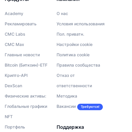
Academy
О нас
Рекламировать
Условия использования
CMC Labs
Пол. приватн.
CMC Max
Настройки cookie
Главные новости
Политика cookie
Bitcoin (Биткоин)-ETF
Правила сообщества
Крипто-API
Отказ от
DexScan
ответственности
Физические активы:
Методика
Глобальные графики
Вакансии
Требуются!
NFT
Поддержка
Портфель