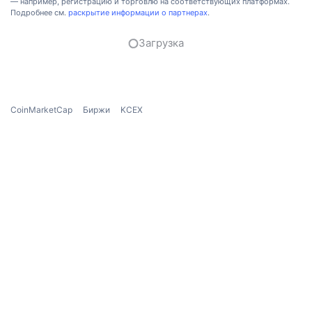
— например, регистрацию и торговлю на соответствующих платформах.
Подробнее см.
раскрытие информации о партнерах
.
Загрузка
CoinMarketCap
Биржи
KCEX