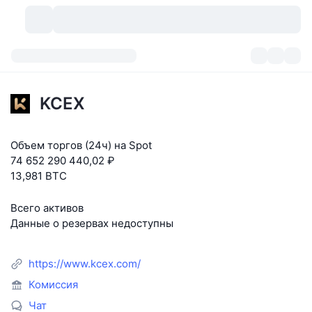
Криптовалюты
Дашборды
Криптовалюты
KCEX
DexScan
Рынки
Рейтинг
Объем торгов (24ч) на Spot
Сигналы
Биржи
Категории
New
Обзор рынка
74 652 290 440,02 ₽
13,981 BTC
Тренды
Сообщество
Исторические "снимки"
Спотовый рынок
Централизованные биржи
Всего активов
Новый
Лента
API
Разблокировки токенов
Количество криптовалют
Spot
Данные о резервах недоступны
Лидеры роста
Темы
Доходность
Продукты
Казначейства Bitcoin (Биткоин)
Деривативы
API
https://www.kcex.com/
Мем-обозреватель
Прямые эфиры
Физические активы:
Казначейства BNB
Комиссия
Продукты
Крипто-API
Децентрализованные биржи
Чат