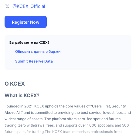
Лучшие трейдеры
Статьи
Притоки/оттоки на биржах
API DEX
Конвертер
Таблицы лидеров
@KCEX_Official
Spot
Сентимент
Корпоративный
Инф. бюлл.
Индикаторы
В тренде
Деривативы
Register Now
Цены
CMC Launch
Предстоящее
Индекс страха и жадности.
Вы работаете на KCEX?
Ресурсы
CMC Labs
Добавлены недавно
Индекс альт-сезона
Обновить данные биржи
Submit Reserve Data
CMC Max
Рост и падение
Индикаторы рыночного цикла
Документация
Главные новости
Самые посещаемые
Доминирование BTC
О KCEX
ЧаВо
Телеграм-бот
Настроения в сообществе
Индекс CoinMarketCap 20
What is KCEX?
Интеграции с ИИ
Рекламировать
Founded in 2021, KCEX upholds the core values of “Users First, Security
Рейтинг блокчейнов
Индекс CoinMarketCap 100
Above All,” and is committed to providing the best service, lowest fees, and
Хаб агентов CMC
widest range of assets. The platform offers zero-fee spot and futures
trading, zero withdrawal fees, and supports over 1,000 spot pairs and 500
Рынки предсказаний
Потоки ETF
Виджеты для сайта
Маркетплейс навыков
futures pairs for trading.The KCEX team comprises professionals from