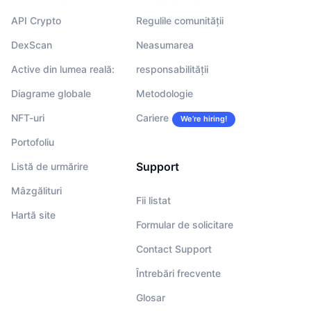
API Crypto
Regulile comunității
DexScan
Neasumarea
Active din lumea reală:
responsabilității
Diagrame globale
Metodologie
NFT-uri
Cariere
We’re hiring!
Portofoliu
Support
Listă de urmărire
Mâzgălituri
Fii listat
Hartă site
Formular de solicitare
Contact Support
Întrebări frecvente
Glosar