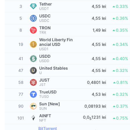
Top Traderi
Articole
Intrări/Ieșiri de pe Exchange-uri
API DEX
Convertor
Tether
Clasamente
Spot
3
4,55 lei
0.33%
USDT
Sentiment
USDC
Întreprindere
Buletin informativ
5
4,55 lei
0.36%
Indicatori
În tendințe
Derivate
USDC
TRON
8
1,49 lei
0.35%
Prețuri
CMC Launch
TRX
Urmează
Indicele de frică și lăcomie.
World Liberty Fin
19
ancial USD
4,55 lei
0.34%
Resurse
CMC Labs
Adăugate recent
Indicele de sezon pentru Altcoin
USD1
USDD
41
4,55 lei
0.40%
CMC Max
Câștigători și Pierzători
USDD
Indicatori ai ciclului de piață
Documentație
United Stables
47
4,55 lei
0.32%
Știri de top
U
Cele mai vizitate
Supremația Bitcoin
Întrebări frecvente
JUST
58
0,4801 lei
0.81%
JST
Bot Telegram
Sentimentul comunitar
Indicele CoinMarketCap 20
TrueUSD
77
4,53 lei
0.32%
TUSD
Integrări IA
Publicitate
Clasament lanț
Indicele CoinMarketCap 100
Sun [New]
90
0,08193 lei
0.37%
SUN
Hub de agenți CMC
AINFT
0,0
1231 lei
101
0.75%
5
Piețe de predicție
NFT
Fluxuri ETF
Widgeturi site
Piață de Abilități
BitTorrent