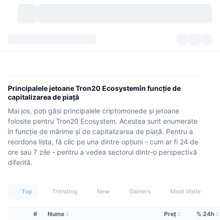
Criptomonede
Tablouri de bord
Criptomonede
DexScan
Piețe
Clasament
Principalele jetoane Tron20 Ecosystemîn funcție de
capitalizarea de piață
Semnale
Burse
Categorii
New
Prezentare generală a pieței
Mai jos, poți găsi principalele criptomonede și jetoane
folosite pentru Tron20 Ecosystem. Acestea sunt enumerate
Cele mai populare
Community
Istoric capturi
Piața Spot
Schimburi centralizate:
în funcție de mărime și de capitalizarea de piață. Pentru a
reordona lista, fă clic pe una dintre opțiuni - cum ar fi 24 de
Nou
Feed-uri
API
Deblocări de tokenuri
ore sau 7 zile - pentru a vedea sectorul dintr-o perspectivă
Nr. de criptomonede
Spot
diferită.
Câștigători
Subiecte
Randamente
Produse
Trezoreriile Bitcoin
Derivate
API
Top
Trending
New
Gainers
Most Visited
Explorator de meme
Evenimente live
Active din lumea reală:
Trezoreriile BNB
Produse
API Crypto
Schimburi descentralizate:
#
Nume
Preţ
% 24h