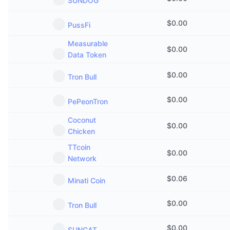
SUNDOG
Vânzări viitoare
Rate de finanțare
Învață și Câștigă
$
0.00
PussFi
Measurable
Calendare
$
0.00
Data Token
Calendar ICO
$
0.00
Tron Bull
Calendar evenimente
$
0.00
PePeonTron
Coconut
$
0.00
Chicken
TTcoin
$
0.00
Network
$
0.06
Minati Coin
$
0.00
Tron Bull
$
0.00
SUNCAT