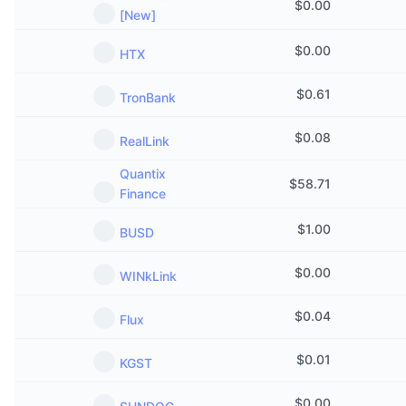
$
0.00
În tendințe
[New]
ETF-uri cripto
Descoperă
CMC MCP
$
0.00
HTX
Nou
ETF-uri Bitcoin
x402
Știri
$
0.61
TronBank
Cripto
ETF-uri Ethereum
Academy
$
0.08
RealLink
Politică
Analiza tehnica
Cercetare
Quantix
$
58.71
Sports
Finance
RSI
Videoclipuri
$
1.00
Finanțe
BUSD
MACD
Glosar
$
0.00
Tehnologie
WINkLink
Derivate
Campanii
$
0.04
Flux
NFT
Prezentare generală
Evenimentele Airdrop
$
0.01
KGST
Statistici generale NFT
Lichidări
Recompense sub formă de diamante
$
0.00