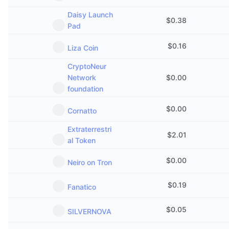
Daisy Launch
$
0.38
Pad
$
0.16
Liza Coin
CryptoNeur
Network
$
0.00
foundation
$
0.00
Cornatto
Extraterrestri
$
2.01
al Token
$
0.00
Neiro on Tron
$
0.19
Fanatico
$
0.05
SILVERNOVA