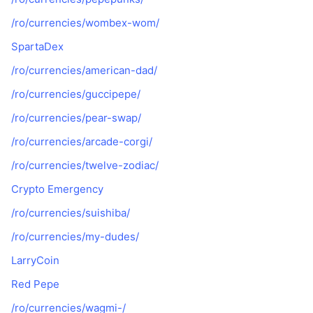
/ro/currencies/wombex-wom/
SpartaDex
/ro/currencies/american-dad/
/ro/currencies/guccipepe/
/ro/currencies/pear-swap/
/ro/currencies/arcade-corgi/
/ro/currencies/twelve-zodiac/
Crypto Emergency
/ro/currencies/suishiba/
/ro/currencies/my-dudes/
LarryCoin
Red Pepe
/ro/currencies/wagmi-/