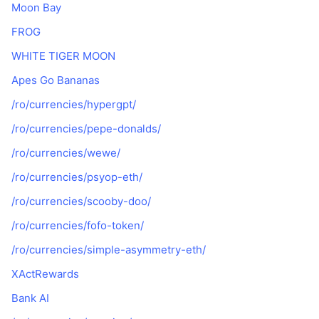
Moon Bay
FROG
WHITE TIGER MOON
Apes Go Bananas
/ro/currencies/hypergpt/
/ro/currencies/pepe-donalds/
/ro/currencies/wewe/
/ro/currencies/psyop-eth/
/ro/currencies/scooby-doo/
/ro/currencies/fofo-token/
/ro/currencies/simple-asymmetry-eth/
XActRewards
Bank AI