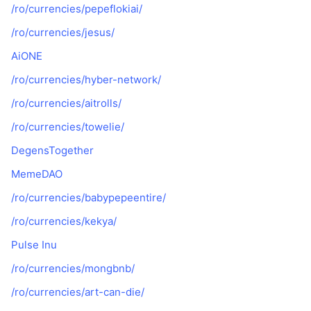
/ro/currencies/pepeflokiai/
/ro/currencies/jesus/
AiONE
/ro/currencies/hyber-network/
/ro/currencies/aitrolls/
/ro/currencies/towelie/
DegensTogether
MemeDAO
/ro/currencies/babypepeentire/
/ro/currencies/kekya/
Pulse Inu
/ro/currencies/mongbnb/
/ro/currencies/art-can-die/