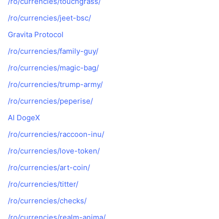
/ro/currencies/touchgrass/
/ro/currencies/jeet-bsc/
Gravita Protocol
/ro/currencies/family-guy/
/ro/currencies/magic-bag/
/ro/currencies/trump-army/
/ro/currencies/peperise/
AI DogeX
/ro/currencies/raccoon-inu/
/ro/currencies/love-token/
/ro/currencies/art-coin/
/ro/currencies/titter/
/ro/currencies/checks/
/ro/currencies/realm-anima/