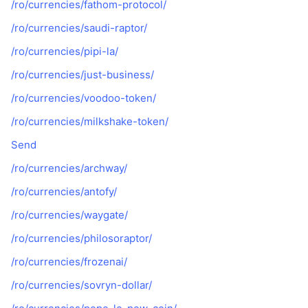
/ro/currencies/fathom-protocol/
În tendințe
ETF-uri cripto
Descoperă
CMC MCP
/ro/currencies/saudi-raptor/
Nou
ETF-uri Bitcoin
/ro/currencies/pipi-la/
x402
Știri
/ro/currencies/just-business/
Cripto
ETF-uri Ethereum
Academy
/ro/currencies/voodoo-token/
Politică
Analiza tehnica
/ro/currencies/milkshake-token/
Cercetare
Sports
Send
RSI
Videoclipuri
/ro/currencies/archway/
Finanțe
MACD
Glosar
/ro/currencies/antofy/
Tehnologie
/ro/currencies/waygate/
Derivate
Campanii
/ro/currencies/philosoraptor/
NFT
/ro/currencies/frozenai/
Prezentare generală
Evenimentele Airdrop
/ro/currencies/sovryn-dollar/
Statistici generale NFT
Lichidări
Recompense sub formă de diamante