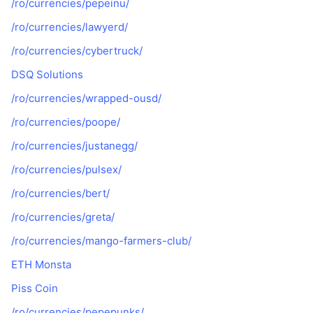
/ro/currencies/pepeinu/
/ro/currencies/lawyerd/
/ro/currencies/cybertruck/
DSQ Solutions
/ro/currencies/wrapped-ousd/
/ro/currencies/poope/
/ro/currencies/justanegg/
/ro/currencies/pulsex/
/ro/currencies/bert/
/ro/currencies/greta/
/ro/currencies/mango-farmers-club/
ETH Monsta
Piss Coin
/ro/currencies/pepepunks/