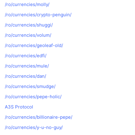
/ro/currencies/molly/
/ro/currencies/crypto-penguin/
/ro/currencies/shuggi/
/ro/currencies/volum/
/ro/currencies/geoleaf-old/
/ro/currencies/edfi/
/ro/currencies/mule/
/ro/currencies/dan/
/ro/currencies/smudge/
/ro/currencies/pepe-holic/
A3S Protocol
/ro/currencies/billionaire-pepe/
/ro/currencies/y-u-no-guy/