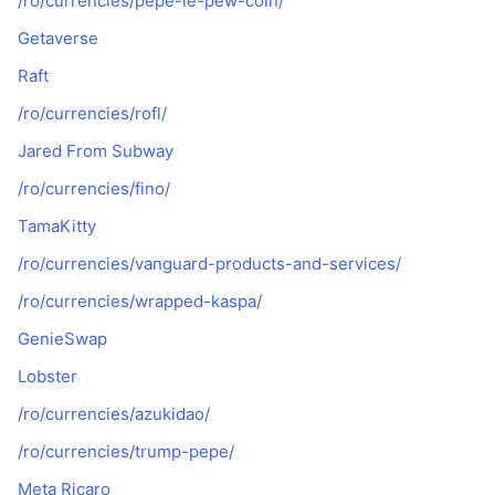
/ro/currencies/pepe-le-pew-coin/
Vânzări viitoare
Rate de finanțare
Învață și Câștigă
Getaverse
Raft
Calendare
/ro/currencies/rofl/
Jared From Subway
Calendar ICO
/ro/currencies/fino/
Calendar evenimente
TamaKitty
/ro/currencies/vanguard-products-and-services/
/ro/currencies/wrapped-kaspa/
GenieSwap
Lobster
/ro/currencies/azukidao/
/ro/currencies/trump-pepe/
Meta Ricaro