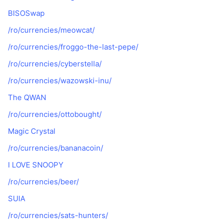
BISOSwap
/ro/currencies/meowcat/
/ro/currencies/froggo-the-last-pepe/
/ro/currencies/cyberstella/
/ro/currencies/wazowski-inu/
The QWAN
/ro/currencies/ottobought/
Magic Crystal
/ro/currencies/bananacoin/
I LOVE SNOOPY
/ro/currencies/beer/
SUIA
/ro/currencies/sats-hunters/