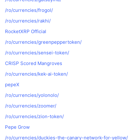
/ro/currencies/frogol/
/ro/currencies/rakhi/
RocketXRP Official
/ro/currencies/greenpeppertoken/
/ro/currencies/sensei-token/
CRISP Scored Mangroves
/ro/currencies/kek-ai-token/
pepeX
/ro/currencies/yolonolo/
/ro/currencies/zoomer/
/ro/currencies/zion-token/
Pepe Grow
/ro/currencies/duckies-the-canary-network-for-yellow/