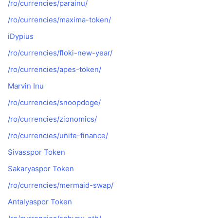
/ro/currencies/parainu/
În tendințe
ETF-uri cripto
Descoperă
CMC MCP
/ro/currencies/maxima-token/
Nou
ETF-uri Bitcoin
iDypius
x402
Știri
/ro/currencies/floki-new-year/
Cripto
ETF-uri Ethereum
Academy
/ro/currencies/apes-token/
Politică
Analiza tehnica
Marvin Inu
Cercetare
Sports
/ro/currencies/snoopdoge/
RSI
Videoclipuri
/ro/currencies/zionomics/
Finanțe
MACD
Glosar
/ro/currencies/unite-finance/
Tehnologie
Sivasspor Token
Derivate
Campanii
Sakaryaspor Token
NFT
/ro/currencies/mermaid-swap/
Prezentare generală
Evenimentele Airdrop
Antalyaspor Token
Statistici generale NFT
Lichidări
Recompense sub formă de diamante