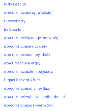
Nifty League
/ro/currencies/cspro-chain/
Huckleberry
Ex Sports
/ro/currencies/xdoge-network/
/ro/currencies/knuckles/
/ro/currencies/moby-dick/
/ro/currencies/virgo/
/ro/currencies/limeodyssey/
Digital Bank of Africa
/ro/currencies/divine-dao/
/ro/currencies/beavisandbutthead/
/ro/currencies/oak-network/