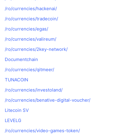
/ro/currencies/hackenai/
/ro/currencies/tradecoin/
/ro/currencies/egas/
/ro/currencies/valireum/
/ro/currencies/2key-network/
Documentchain
/ro/currencies/qitmeer/
TUNACOIN
/ro/currencies/investoland/
/ro/currencies/benative-digital-voucher/
Litecoin SV
LEVELG
/ro/currencies/video-games-token/