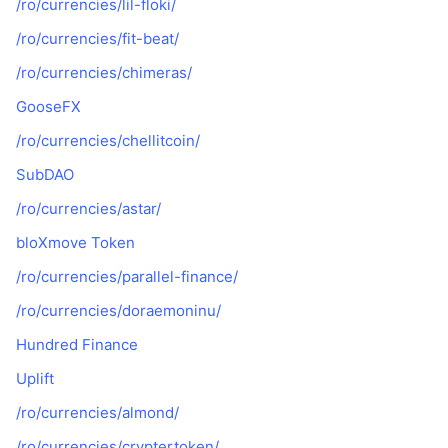
/ro/currencies/lil-floki/
/ro/currencies/fit-beat/
/ro/currencies/chimeras/
GooseFX
/ro/currencies/chellitcoin/
SubDAO
/ro/currencies/astar/
bloXmove Token
/ro/currencies/parallel-finance/
/ro/currencies/doraemoninu/
Hundred Finance
Uplift
/ro/currencies/almond/
/ro/currencies/cryptertoken/