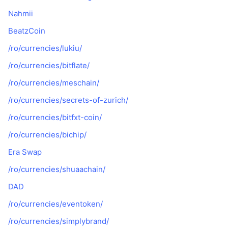
Nahmii
BeatzCoin
/ro/currencies/lukiu/
/ro/currencies/bitflate/
/ro/currencies/meschain/
/ro/currencies/secrets-of-zurich/
/ro/currencies/bitfxt-coin/
/ro/currencies/bichip/
Era Swap
/ro/currencies/shuaachain/
DAD
/ro/currencies/eventoken/
/ro/currencies/simplybrand/