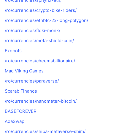
/ro/currencies/sphynx-eth/
Vânzări viitoare
Rate de finanțare
Învață și Câștigă
/ro/currencies/crypto-bike-riders/
/ro/currencies/ethbtc-2x-long-polygon/
Calendare
/ro/currencies/floki-monk/
/ro/currencies/meta-shield-coin/
Calendar ICO
Exobots
Calendar evenimente
/ro/currencies/cheemsbillionaire/
Mad Viking Games
/ro/currencies/paraverse/
Scarab Finance
/ro/currencies/nanometer-bitcoin/
BASEFOREVER
AdaSwap
/ro/currencies/shiba-metaverse-shim/