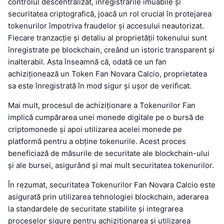
controlul descentralizat, înregistrările imuabile și
securitatea criptografică, joacă un rol crucial în protejarea
tokenurilor împotriva fraudelor și accesului neautorizat.
Fiecare tranzacție și detaliu al proprietății tokenului sunt
înregistrate pe blockchain, creând un istoric transparent și
inalterabil. Asta înseamnă că, odată ce un fan
achiziționează un Token Fan Novara Calcio, proprietatea
sa este înregistrată în mod sigur și ușor de verificat.
Mai mult, procesul de achiziționare a Tokenurilor Fan
implică cumpărarea unei monede digitale pe o bursă de
criptomonede și apoi utilizarea acelei monede pe
platformă pentru a obține tokenurile. Acest proces
beneficiază de măsurile de securitate ale blockchain-ului
și ale bursei, asigurând și mai mult securitatea tokenurilor.
În rezumat, securitatea Tokenurilor Fan Novara Calcio este
asigurată prin utilizarea tehnologiei blockchain, aderarea
la standardele de securitate stabilite și integrarea
proceselor sigure pentru achiziționarea și utilizarea