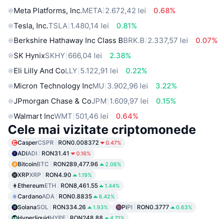
Meta Platforms, Inc.
META
2.672,42 lei
0.68%
Tesla, Inc.
TSLA
1.480,14 lei
0.81%
Berkshire Hathaway Inc Class B
BRK.B
2.337,57 lei
0.07%
SK Hynix
SKHY
666,04 lei
2.38%
Eli Lilly And Co
LLY
5.122,91 lei
0.22%
Micron Technology Inc
MU
3.902,96 lei
3.22%
JPmorgan Chase & Co
JPM
1.609,97 lei
0.15%
Walmart Inc
WMT
501,46 lei
0.64%
Cele mai vizitate criptomonede
Casper
CSPR
RON0.008372
0.47%
ADI
ADI
RON31.41
0.16%
Bitcoin
BTC
RON289,477.96
2.06%
XRP
XRP
RON4.90
1.19%
Ethereum
ETH
RON8,461.55
1.44%
Cardano
ADA
RON0.8835
6.42%
Solana
SOL
RON334.26
Pi
PI
RON0.3777
1.93%
0.63%
Hyperliquid
HYPE
RON248.88
4.71%