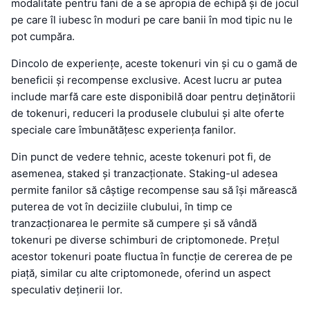
modalitate pentru fani de a se apropia de echipă și de jocul
pe care îl iubesc în moduri pe care banii în mod tipic nu le
pot cumpăra.
Dincolo de experiențe, aceste tokenuri vin și cu o gamă de
beneficii și recompense exclusive. Acest lucru ar putea
include marfă care este disponibilă doar pentru deținătorii
de tokenuri, reduceri la produsele clubului și alte oferte
speciale care îmbunătățesc experiența fanilor.
Din punct de vedere tehnic, aceste tokenuri pot fi, de
asemenea, staked și tranzacționate. Staking-ul adesea
permite fanilor să câștige recompense sau să își mărească
puterea de vot în deciziile clubului, în timp ce
tranzacționarea le permite să cumpere și să vândă
tokenuri pe diverse schimburi de criptomonede. Prețul
acestor tokenuri poate fluctua în funcție de cererea de pe
piață, similar cu alte criptomonede, oferind un aspect
speculativ deținerii lor.