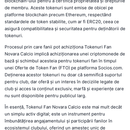
blockchain-ului pentru a certifica proprietatea și drepturile
de membru. Aceste tokenuri sunt emise de obicei pe
platforme blockchain precum Ethereum, respectând
standardele de token stabilite, cum ar fi ERC20, ceea ce
asigură compatibilitatea și securitatea pentru deținătorii de
tokenuri.
Procesul prin care fanii pot achiziționa Tokenuri Fan
Novara Calcio implică achiziționarea unei criptomonede de
bază și schimbul acesteia pentru tokenuri fan în timpul
unei Oferte de Token Fan (FTO) pe platforma Socios.com.
Deținerea acestor tokenuri nu doar că semnifică suportul
pentru club, dar oferă și un interes în deciziile legate de
club și acces la conținut exclusiv, marfă și experiențe care
nu sunt disponibile pentru publicul larg.
În esență, Tokenul Fan Novara Calcio este mai mult decât
un simplu activ digital; este un instrument pentru
îmbunătățirea angajamentului și participării fanilor în
ecosistemul clubului, oferind un amestec unic de