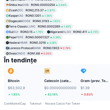
Shiba Inu
SHIB
RON0.00002254
2.64%
Zcash
ZEC
RON2,215.37
2.87%
Kaspa
KAS
RON0.1201
1.36%
Dogecoin
DOGE
RON0.3193
1.62%
Terra Classic
LUNC
RON0.0002289
1.46%
Sui
SUI
RON3.15
Algorand
ALGO
RON0.411
1.79%
6.73%
Pepe
PEPE
RON0.00001327
3.36%
Hedera
HBAR
RON0.3216
3.18%
Lorenzo Protocol
BANK
RON0.1903
2.74%
Ondo
ONDO
RON1.68
0.05%
În tendințe
Bitcoin
Catecoin (catecoin.shop)
Gram (prev. Toncoin)
$63,502.9
$0.0000000000005453
$1.39
1.85%
83.19%
0.63%
CoinMarketCap
Tokenuri
Novara Calcio Fan Token