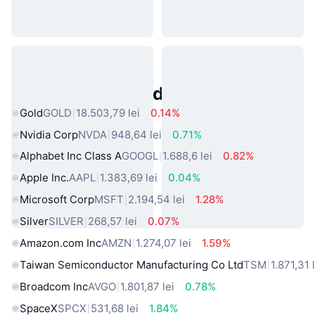
Active Populare din Lumea Reală
Gold
GOLD
18.503,79 lei
0.14%
Nvidia Corp
NVDA
948,64 lei
0.71%
Alphabet Inc Class A
GOOGL
1.688,6 lei
0.82%
Apple Inc.
AAPL
1.383,69 lei
0.04%
Microsoft Corp
MSFT
2.194,54 lei
1.28%
Silver
SILVER
268,57 lei
0.07%
Amazon.com Inc
AMZN
1.274,07 lei
1.59%
Taiwan Semiconductor Manufacturing Co Ltd
TSM
1.871,31 
Broadcom Inc
AVGO
1.801,87 lei
0.78%
SpaceX
SPCX
531,68 lei
1.84%