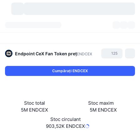
Criptomonede
Tablouri de bord
Criptomonede
DexScan
Piețe
Clasament
Endpoint CeX Fan Token
preț
125
ENDCEX
Semnale
Burse
Categorii
New
Prezentare generală a pieței
Cumpărați ENDCEX
Cele mai populare
Community
Istoric capturi
Piața Spot
Schimburi centralizate:
Nou
Feed-uri
API
Deblocări de tokenuri
Nr. de criptomonede
Spot
Stoc total
Stoc maxim
5M ENDCEX
5M ENDCEX
Câștigători
Subiecte
Randamente
Produse
Trezoreriile Bitcoin
Derivate
API
Stoc circulant
Explorator de meme
903,52K ENDCEX
Evenimente live
Active din lumea reală:
Trezoreriile BNB
Produse
API Crypto
Schimburi descentralizate:
Website