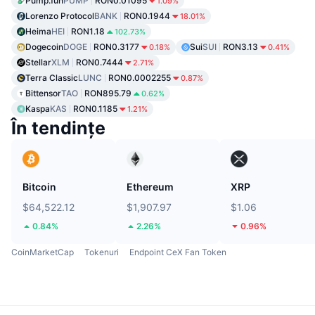
Pump.fun
PUMP
RON0.01095
1.09%
Lorenzo Protocol
BANK
RON0.1944
18.01%
Heima
HEI
RON1.18
102.73%
Dogecoin
DOGE
RON0.3177
Sui
SUI
RON3.13
0.18%
0.41%
Stellar
XLM
RON0.7444
2.71%
Terra Classic
LUNC
RON0.0002255
0.87%
Bittensor
TAO
RON895.79
0.62%
Kaspa
KAS
RON0.1185
1.21%
În tendințe
Bitcoin
Ethereum
XRP
$64,522.12
$1,907.97
$1.06
0.84%
2.26%
0.96%
CoinMarketCap
Tokenuri
Endpoint CeX Fan Token