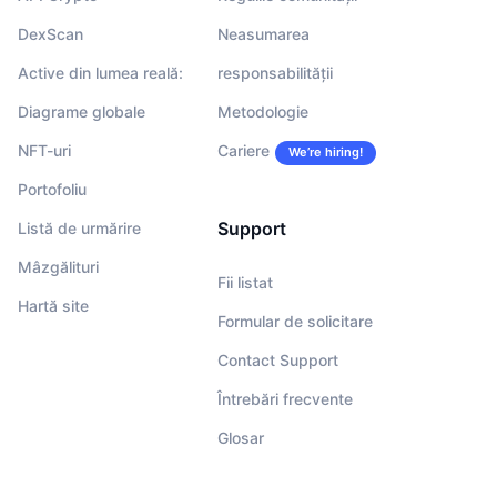
DexScan
Neasumarea
Active din lumea reală:
responsabilității
Diagrame globale
Metodologie
NFT-uri
Cariere
We’re hiring!
Portofoliu
Support
Listă de urmărire
Mâzgălituri
Fii listat
Hartă site
Formular de solicitare
Contact Support
Întrebări frecvente
Glosar