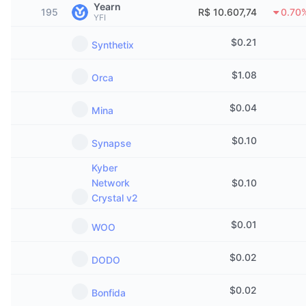
Yearn
Em alta
195
ETFs de criptomoedas
R$ 10.607,74
0.70
YFI
Aprenda
CMC MCP
$
0.21
Novo
ETFs de Bitcoin
Synthetix
x402
Novidades
$
1.08
Cripto
ETFs de Ethereum
Orca
Academy
$
0.04
Política
Mina
Análise técnica
Pesquisa
$
0.10
Esportes
Synapse
RSI
Vídeos
Kyber
Finanças
Network
$
0.10
MACD
Glossário
Crystal v2
Tecnologia
$
0.01
Derivativos
WOO
Campanhas
NFT
$
0.02
DODO
Visão Geral
Airdrops
Estatísticas Gerais dos NFT
$
0.02
Bonfida
Liquidações
Recompensas em Diamantes