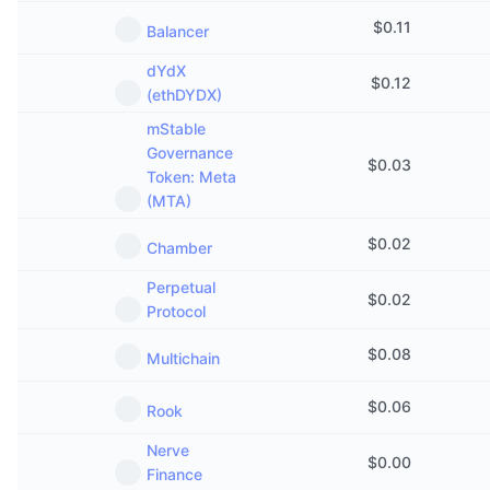
Próximas Vendas
$
0.11
Balancer
Taxas de Financiamento
Aprenda e Ganhe
dYdX
$
0.12
(ethDYDX)
Calendários
mStable
Governance
Calendário de ICO
$
0.03
Token: Meta
(MTA)
Calendário de eventos
$
0.02
Chamber
Perpetual
$
0.02
Protocol
$
0.08
Multichain
$
0.06
Rook
Nerve
$
0.00
Finance