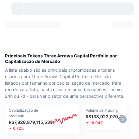
Criptomoedas
Painéis
Criptomoedas
DexScan
Mercados
Classificação
Principais Tokens Three Arrows Capital Portfolio por
Capitalização de Mercado
Sinais
Corretoras
Categorias
New
Visão Geral do Mercado
A lista abaixo são as principais criptomoedas e tokens
usados para Three Arrows Capital Portfolio. Eles são
Tendências
Comunidade
Instantâneos Históricos
Mercado Spot
Bolsas centralizadas
listados por tamanho por capitalização de mercado. Para
reordenar a lista, basta clicar em uma das opções - como
Novo
Notícias
API
Desbloqueios de Tokens
24h ou 7d - para ver o setor de uma perspectiva diferente.
Nº de criptomoedas
Spot
Ganhadores
Tópicos
Capitalização de
Rendimentos
Volume de Trading
Produtos
Tesouros de Bitcoin
Derivativos
API
Mercado
R$138,022,070,426
R$7,828,879,115,539
19.04%
Explorador de Memes
Lives
Ativos do Mundo Real
Tesouros de BNB
Produtos
API de Cripto
0.72%
Corretoras descentralizadas