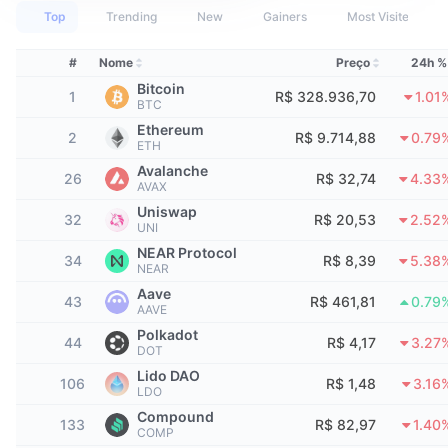
Melhores Traders
Artigos
Entradas/Saídas de Exchanges
API de DEX
Conversor
Classificações
Top
Trending
New
Gainers
Most Visited
Spot
Sentimento
Corporativo
Newsletter
#
Nome
Preço
24h %
Indicadores
Em alta
Derivativos
Bitcoin
1
R$ 328.936,70
1.01
Preços
BTC
CMC Launch
Em breve
Índice de Medo e Ganância
Ethereum
2
R$ 9.714,88
0.79
ETH
Recursos
CMC Labs
Adicionado Recentemente
Índice Altcoin Season
Avalanche
26
R$ 32,74
4.33
AVAX
CMC Max
Ganhadores e Perdedores
Indicadores de Ciclo de Mercado
Uniswap
32
R$ 20,53
2.52
Documentação
UNI
Principais Notícias
NEAR Protocol
Mais Visitados
Dominância do Bitcoin
34
R$ 8,39
5.38
NEAR
Perguntas Frequentes
Aave
Bot do Telegram
43
R$ 461,81
0.79
Sentimento da comunidade
Índice CoinMarketCap 20
AAVE
Polkadot
Integrações de IA
44
R$ 4,17
3.27
Anunciar
DOT
Classificação da cadeia
Índice CoinMarketCap 100
Lido DAO
106
R$ 1,48
3.16
CMC Central de Agentes
LDO
Mercados de Previsão
Fluxos de ETF
Compound
Widgets de site
133
R$ 82,97
1.40
Mercado de Habilidades
COMP