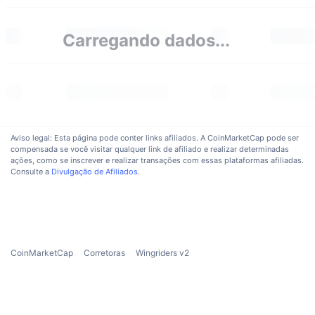
Em alta
ETFs de criptomoedas
Aprenda
CMC MCP
Carregando dados...
Novo
ETFs de Bitcoin
x402
Novidades
Cripto
ETFs de Ethereum
Academy
Política
Análise técnica
Pesquisa
Aviso legal: Esta página pode conter links afiliados. A CoinMarketCap pode ser
Esportes
compensada se você visitar qualquer link de afiliado e realizar determinadas
RSI
Vídeos
ações, como se inscrever e realizar transações com essas plataformas afiliadas.
Consulte a
Divulgação de Afiliados
.
Finanças
MACD
Glossário
Tecnologia
Derivativos
Campanhas
CoinMarketCap
Corretoras
Wingriders v2
NFT
Visão Geral
Airdrops
Estatísticas Gerais dos NFT
Liquidações
Recompensas em Diamantes