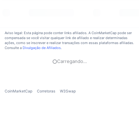
Em alta
ETFs de criptomoedas
Aprenda
CMC MCP
Novo
ETFs de Bitcoin
x402
Novidades
Aviso legal: Esta página pode conter links afiliados. A CoinMarketCap pode ser
Cripto
ETFs de Ethereum
compensada se você visitar qualquer link de afiliado e realizar determinadas
Academy
ações, como se inscrever e realizar transações com essas plataformas afiliadas.
Consulte a
Divulgação de Afiliados
.
Política
Análise técnica
Pesquisa
Carregando...
Esportes
RSI
Vídeos
Finanças
MACD
Glossário
CoinMarketCap
Corretoras
W3Swap
Tecnologia
Derivativos
Campanhas
NFT
Visão Geral
Airdrops
Estatísticas Gerais dos NFT
Liquidações
Recompensas em Diamantes