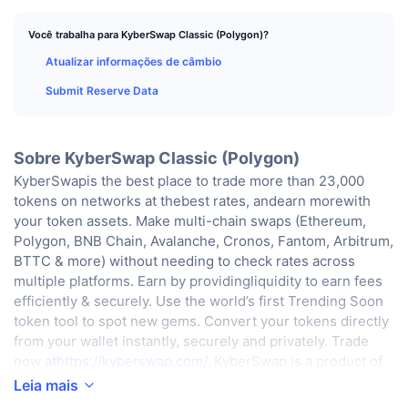
Melhores Traders
Artigos
Entradas/Saídas de Exchanges
API de DEX
Conversor
Classificações
Spot
Você trabalha para KyberSwap Classic (Polygon)?
Sentimento
Corporativo
Newsletter
Indicadores
Em alta
Atualizar informações de câmbio
Derivativos
Submit Reserve Data
Preços
CMC Launch
Em breve
Índice de Medo e Ganância
Recursos
CMC Labs
Adicionado Recentemente
Índice Altcoin Season
Sobre KyberSwap Classic (Polygon)
KyberSwapis the best place to trade more than 23,000
CMC Max
Ganhadores e Perdedores
Indicadores de Ciclo de Mercado
tokens on networks at thebest rates, andearn morewith
Documentação
your token assets. Make multi-chain swaps (Ethereum,
Principais Notícias
Mais Visitados
Dominância do Bitcoin
Polygon, BNB Chain, Avalanche, Cronos, Fantom, Arbitrum,
Perguntas Frequentes
BTTC & more) without needing to check rates across
Bot do Telegram
Sentimento da comunidade
multiple platforms. Earn by providingliquidity to earn fees
Índice CoinMarketCap 20
efficiently & securely. Use the world’s first Trending Soon
Integrações de IA
Anunciar
token tool to spot new gems. Convert your tokens directly
Classificação da cadeia
Índice CoinMarketCap 100
from your wallet instantly, securely and privately. Trade
CMC Central de Agentes
now at
https://kyberswap.com/
. KyberSwap is a product of
Mercados de Previsão
Fluxos de ETF
Kyber Network:
https://kyber.network/
.
Widgets de site
Leia mais
Mercado de Habilidades