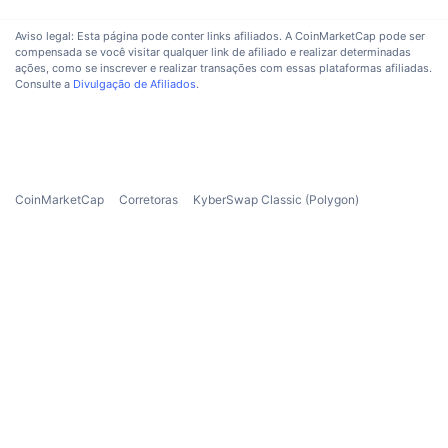
Próximas Vendas
Taxas de Financiamento
Aprenda e Ganhe
Aviso legal: Esta página pode conter links afiliados. A CoinMarketCap pode ser
compensada se você visitar qualquer link de afiliado e realizar determinadas
ações, como se inscrever e realizar transações com essas plataformas afiliadas.
Consulte a
Divulgação de Afiliados
.
Calendários
Calendário de ICO
Calendário de eventos
CoinMarketCap
Corretoras
KyberSwap Classic (Polygon)