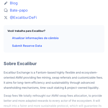
Melhores Traders
Artigos
Entradas/Saídas de Exchanges
API de DEX
Conversor
Blog
Classificações
Spot
Bate-papo
Sentimento
Corporativo
Newsletter
Indicadores
Em alta
Derivativos
@ExcaliburDeFi
Preços
CMC Launch
Em breve
Índice de Medo e Ganância
Você trabalha para Excalibur?
Recursos
CMC Labs
Atualizar informações de câmbio
Adicionado Recentemente
Índice Altcoin Season
Submit Reserve Data
CMC Max
Ganhadores e Perdedores
Indicadores de Ciclo de Mercado
Documentação
Principais Notícias
Mais Visitados
Dominância do Bitcoin
Sobre Excalibur
Perguntas Frequentes
Bot do Telegram
Excalibur Exchange is a Fantom-based highly flexible and ecosystem-
Sentimento da comunidade
Índice CoinMarketCap 20
oriented AMM providing fee mining, swap referrals and customizable fees.
Integrações de IA
It aims for long-term efficiency and sustainability through advanced
Anunciar
Classificação da cadeia
Índice CoinMarketCap 100
shareholding mechanisms, time vault staking & project-owned liquidity.
CMC Central de Agentes
Swap fees We totally rethought our AMM swap fees allocation, to provide
Mercados de Previsão
Fluxos de ETF
better and more adapted rewards to every actor of the ecosystem. It will
Widgets de site
Mercado de Habilidades
result into a fairer and more sustainable protocol, which will guarantee its