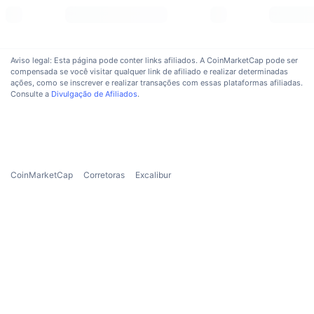
dividends system, or be stored as project-owned liquidity governed by a
Próximas Vendas
DAO. The remaining part will be used as a user insurance via a SAFU funds,
Taxas de Financiamento
Aprenda e Ganhe
and to our team & treasury to further develop Excalibur.
Aviso legal: Esta página pode conter links afiliados. A CoinMarketCap pode ser
Calendários
compensada se você visitar qualquer link de afiliado e realizar determinadas
ações, como se inscrever e realizar transações com essas plataformas afiliadas.
Consulte a
Divulgação de Afiliados
.
Calendário de ICO
Calendário de eventos
CoinMarketCap
Corretoras
Excalibur