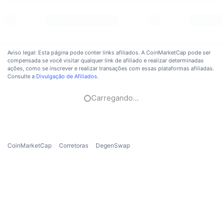
Em alta
ETFs de criptomoedas
Aprenda
CMC MCP
Novo
ETFs de Bitcoin
x402
Novidades
Aviso legal: Esta página pode conter links afiliados. A CoinMarketCap pode ser
Cripto
ETFs de Ethereum
compensada se você visitar qualquer link de afiliado e realizar determinadas
Academy
ações, como se inscrever e realizar transações com essas plataformas afiliadas.
Consulte a
Divulgação de Afiliados
.
Política
Análise técnica
Pesquisa
Carregando...
Esportes
RSI
Vídeos
Finanças
MACD
Glossário
CoinMarketCap
Corretoras
DegenSwap
Tecnologia
Derivativos
Campanhas
NFT
Visão Geral
Airdrops
Estatísticas Gerais dos NFT
Liquidações
Recompensas em Diamantes