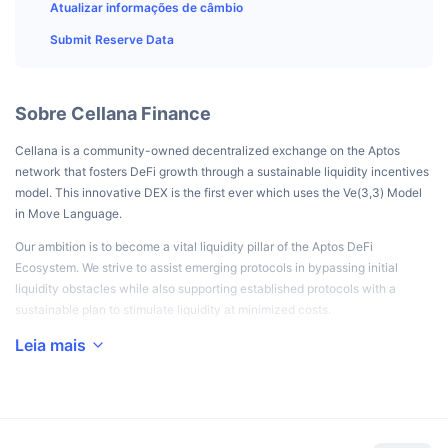
Melhores Traders
Artigos
Entradas/Saídas de Exchanges
Atualizar informações de câmbio
API de DEX
Conversor
Classificações
Spot
Submit Reserve Data
Sentimento
Corporativo
Newsletter
Indicadores
Em alta
Derivativos
Preços
CMC Launch
Sobre Cellana Finance
Em breve
Índice de Medo e Ganância
Cellana is a community-owned decentralized exchange on the Aptos
Recursos
CMC Labs
Adicionado Recentemente
Índice Altcoin Season
network that fosters DeFi growth through a sustainable liquidity incentives
model. This innovative DEX is the first ever which uses the Ve(3,3) Model
CMC Max
Ganhadores e Perdedores
Indicadores de Ciclo de Mercado
in Move Language.
Documentação
Our ambition is to become a vital liquidity pillar of the Aptos DeFi
Principais Notícias
Mais Visitados
Dominância do Bitcoin
Ecosystem. We strive to assist emerging protocols in bypassing initial
Perguntas Frequentes
liquidity obstacles while also supporting established protocols with a
Bot do Telegram
Sentimento da comunidade
Índice CoinMarketCap 20
sustainable plan to stimulate liquidity at minimized costs.
Integrações de IA
Leia mais
Anunciar
Classificação da cadeia
Índice CoinMarketCap 100
CMC Central de Agentes
Mercados de Previsão
Fluxos de ETF
Widgets de site
Mercado de Habilidades