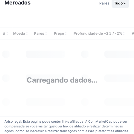
Mercados
Pares
Tudo
Em alta
ETFs de criptomoedas
Aprenda
CMC MCP
Novo
ETFs de Bitcoin
x402
Novidades
#
Moeda
Cripto
Pares
Preço
Profundidade de +2% / -2%
V
ETFs de Ethereum
Academy
Política
Análise técnica
Pesquisa
Esportes
RSI
Vídeos
Finanças
Carregando dados...
MACD
Glossário
Tecnologia
Derivativos
Campanhas
NFT
Visão Geral
Airdrops
Aviso legal: Esta página pode conter links afiliados. A CoinMarketCap pode ser
Estatísticas Gerais dos NFT
compensada se você visitar qualquer link de afiliado e realizar determinadas
Liquidações
Recompensas em Diamantes
ações, como se inscrever e realizar transações com essas plataformas afiliadas.