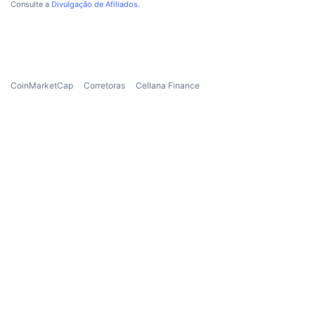
Consulte a
Divulgação de Afiliados
.
Próximas Vendas
Taxas de Financiamento
Aprenda e Ganhe
Calendários
CoinMarketCap
Corretoras
Cellana Finance
Calendário de ICO
Calendário de eventos