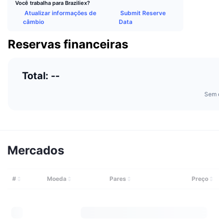
Você trabalha para Braziliex?
Atualizar informações de
Submit Reserve
câmbio
Data
Reservas financeiras
Total: --
Sem 
Mercados
#
Moeda
Pares
Preço