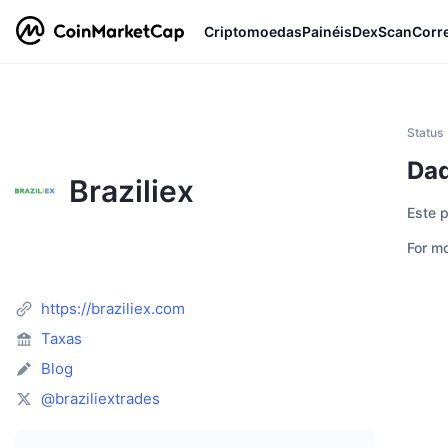
Criptomoedas
Painéis
DexScan
Corr
Status
Dad
Braziliex
Este 
For mo
https://braziliex.com
Taxas
Blog
@braziliextrades