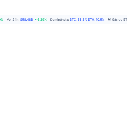
9%
Vol 24h
:
$58.48B
6.29%
Dominância
:
BTC
:
58.8%
ETH
:
10.5%
Gás do E