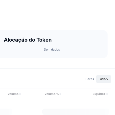
Alocação do Token
Sem dados
Pares
Tudo
Volume
Volume %
Liquidez