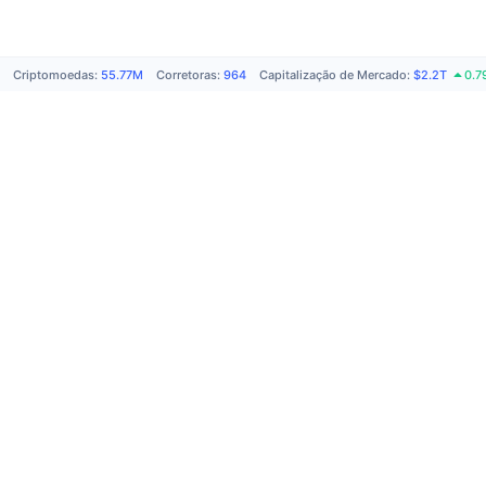
Criptomoedas
:
55.77M
Corretoras
:
964
Capitalização de Mercado
:
$2.2T
0.7