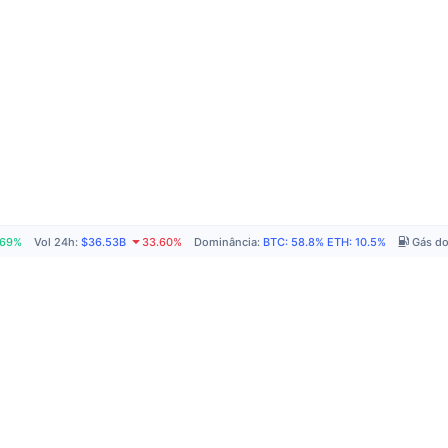
.69%
Vol 24h
:
$36.53B
33.60%
Dominância
:
BTC
:
58.8%
ETH
:
10.5%
Gás d