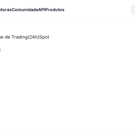
etoras
Comunidade
API
Produtos
e de Trading(24h)Spot
C