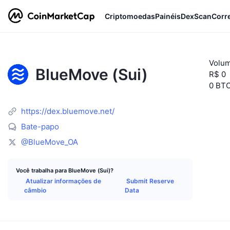
Criptomoedas
Painéis
DexScan
Corr
Volum
BlueMove (Sui)
R$ 0
0 BT
https://dex.bluemove.net/
Bate-papo
@BlueMove_OA
Você trabalha para BlueMove (Sui)?
Atualizar informações de
Submit Reserve
câmbio
Data