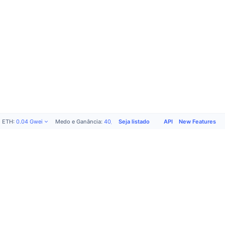
Seja listado
API
New Features
o ETH
:
0.04
Gwei
Medo e Ganância
:
40
/
100
Produtos
Empresa
Suporte
Sociais
Academy
Sobre nós
Seja
X (Twitter)
Anunciar
Termos de
listado
Comunidade
CMC Labs
Uso
Formulário
Telegram