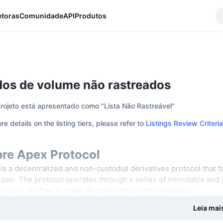
etoras
Comunidade
API
Produtos
os de volume não rastreados
projeto está apresentado como "Lista Não Rastreável"
re details on the listing tiers, please refer to
Listings Review Criteria
re Apex Protocol
is a decentralized and non-custodial derivatives protocol that f
 pair. The protocol operates through a series of immutable and
 users are free to trade directly without intermediaries.
Leia mai