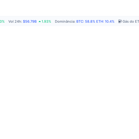
40%
Vol 24h
:
$56.79B
1.93%
Dominância
:
BTC
:
58.8%
ETH
:
10.4%
Gás do E