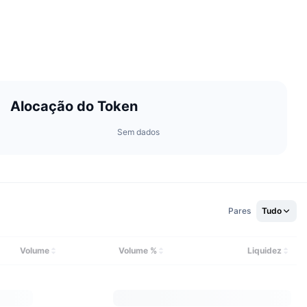
Alocação do Token
Sem dados
Pares
Tudo
Volume
Volume %
Liquidez