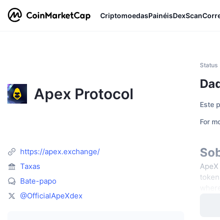
Criptomoedas
Painéis
DexScan
Corr
Status
Dad
Apex Protocol
Este 
For mo
Sob
https://apex.exchange/
Taxas
ApeX 
token
Bate-papo
where
@OfficialApeXdex