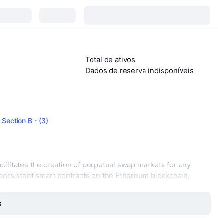
Total de ativos
Dados de reserva indisponíveis
 Section B - (3)
acilitates the creation of perpetual swap markets for any
 persistent smart contracts on the Ethereum blockchain,
s