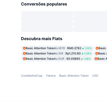
Conversões populares
Descubra mais Fiats
Basic Attention Token
to MYR
RM0.2782
Basic
1.05%
Basic Attention Token
to IDR
Rp1,210.80
Basic 
1.05%
Basic Attention Token
to EUR
€0.05885
Basic 
1.08%
CoinMarketCap
Tokens
Basic Attention Token
USD