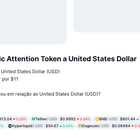
 Attention Token a United States Dollar
 United States Dollar (USD)
 por $1?
ou em relação ao United States Dollar (USD)?
913.04
Tether
/ USD
$0.9992
BNB
/ USD
$601.44
0.20%
0.04%
Hyperliquid
/ USD
$54.67
Dogecoin
/ USD
$0.06994
7%
0.44%
0.