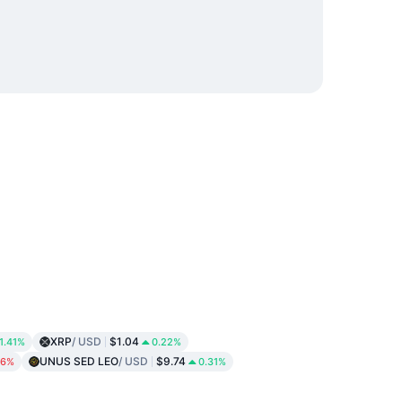
XRP
/ USD
$1.04
1.41%
0.22%
UNUS SED LEO
/ USD
$9.74
36%
0.31%