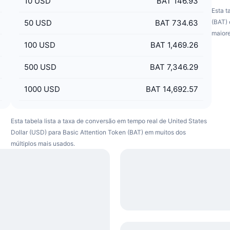
10
USD
BAT 146.93
Esta t
50
USD
BAT 734.63
(BAT) 
maior
100
USD
BAT 1,469.26
500
USD
BAT 7,346.29
1000
USD
BAT 14,692.57
Esta tabela lista a taxa de conversão em tempo real de United States
Dollar (USD) para Basic Attention Token (BAT) em muitos dos
múltiplos mais usados.