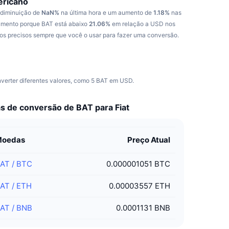
ericano
 diminuição de
NaN%
na última hora e um aumento de
1.18%
nas
aumento porque BAT está abaixo
21.06%
em relação a USD nos
os precisos sempre que você o usar para fazer uma conversão.
nverter diferentes valores, como 5 BAT em USD.
s de conversão de BAT para Fiat
Moedas
Preço Atual
BAT
/
BTC
0.000001051 BTC
BAT
/
ETH
0.00003557 ETH
BAT
/
BNB
0.0001131 BNB