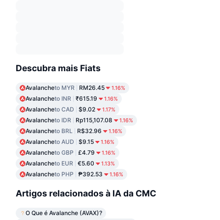
Descubra mais Fiats
Avalanche
to MYR
RM26.45
1.16%
Avalanche
to INR
₹615.19
1.16%
Avalanche
to CAD
$9.02
1.17%
Avalanche
to IDR
Rp115,107.08
1.16%
Avalanche
to BRL
R$32.96
1.16%
Avalanche
to AUD
$9.15
1.16%
Avalanche
to GBP
£4.79
1.16%
Avalanche
to EUR
€5.60
1.13%
Avalanche
to PHP
₱392.53
1.16%
Artigos relacionados à IA da CMC
O Que é Avalanche (AVAX)?