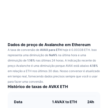
Em alta
ETFs de criptomoedas
Aprenda
CMC MCP
Novo
ETFs de Bitcoin
x402
Novidades
Cripto
ETFs de Ethereum
Academy
Política
Análise técnica
Pesquisa
Dados de preço de Avalanche em Ethereum
A taxa de conversão de
AVAX para ETH
hoje é 0.00338 ETH.
Isso
Esportes
RSI
Vídeos
representa uma diminuição de
NaN%
na última hora e uma
diminuição de
1.16%
nas últimas 24 horas.
A indicação recente do
Finanças
MACD
preço Avalanche é uma diminuição porque AVAX está abaixo
Glossário
4.18%
em relação a ETH nos últimos 30 dias.
Nosso conversor é atualizado
Tecnologia
em tempo real, fornecendo dados precisos sempre que você o usar
Derivativos
Campanhas
para fazer uma conversão.
Histórico de taxas de AVAX ETH
NFT
Visão Geral
Airdrops
Estatísticas Gerais dos NFT
Data
1 AVAX to ETH
24h
Liquidações
Recompensas em Diamantes