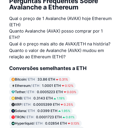
Perguntas Frequentes Sobre
Avalanche a Ethereum
Qual o preço de 1 Avalanche (AVAX) hoje Ethereum
(ETH)
Quanto Avalanche (AVAX) posso comprar por 1
ETH?
Qual é o preço mais alto de AVAX/ETH na história?
Quanto o valor de Avalanche (AVAX) mudou em
relação ao Ethereum (ETH)?
Conversões semelhantes a ETH
Bitcoin
/ ETH
33.86 ETH
0.31%
Ethereum
/ ETH
1.0001 ETH
0.12%
Tether
/ ETH
0.0005223 ETH
0.03%
BNB
/ ETH
0.3143 ETH
1.19%
XRP
/ ETH
0.0005399 ETH
0.25%
Solana
/ ETH
0.0399 ETH
1.95%
TRON
/ ETH
0.0001723 ETH
0.61%
Hyperliquid
/ ETH
0.02854 ETH
0.13%