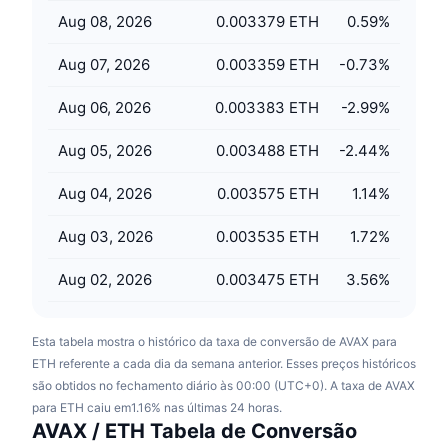
Próximas Vendas
Aug 08, 2026
0.003379 ETH
0.59
%
Taxas de Financiamento
Aprenda e Ganhe
Aug 07, 2026
0.003359 ETH
-0.73
%
Calendários
Aug 06, 2026
0.003383 ETH
-2.99
%
Calendário de ICO
Aug 05, 2026
0.003488 ETH
-2.44
%
Calendário de eventos
Aug 04, 2026
0.003575 ETH
1.14
%
Aug 03, 2026
0.003535 ETH
1.72
%
Aug 02, 2026
0.003475 ETH
3.56
%
Esta tabela mostra o histórico da taxa de conversão de AVAX para
ETH referente a cada dia da semana anterior. Esses preços históricos
são obtidos no fechamento diário às 00:00 (UTC+0). A taxa de AVAX
para ETH caiu em1.16% nas últimas 24 horas.
AVAX / ETH Tabela de Conversão