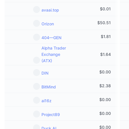
$
0.01
avaai.top
$
50.51
Orizon
$
1.81
404—GEN
Alpha Trader
Exchange
$
1.64
(ATX)
$
0.00
DIN
$
2.38
BitMind
$
0.00
ai16z
$
0.00
Project89
$
0.00
Duck AI