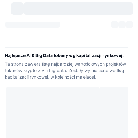
Kryptowaluty
Pulpity
Kryptowaluty
DexScan
Rynki
Ranking
Najlepsze AI & Big Data tokeny wg kapitalizacji rynkowej.
Ta strona zawiera listę najbardziej wartościowych projektów i
Sygnały
Giełdy
Kategorie
New
Przegląd rynku
tokenów krypto z AI i big data. Zostały wymienione według
kapitalizacji rynkowej, w kolejności malejącej.
Popularne
Społeczność
Migawki historyczne
Rynek Spot
Scentralizowane giełdy
Nowy
Feed
API
Odblokowania tokenów
Liczba kryptowalut
Spot
Zyskujące
Tematy
Yields
Produkty
Bitcoin Skarbce
Instrumenty pochodne
API
Eksplorator memów
Na żywo
Aktywa w świecie rzeczywistym
BNB Skarbce
Produkty
API Krypto
Zdecentralizowane giełdy