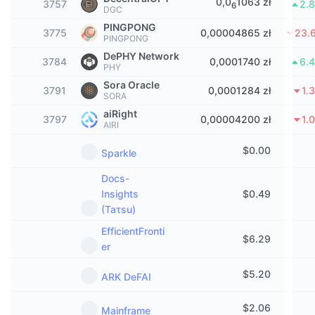
0,0
1063 zł
3757
2.
6
DGC
Popularne
Krypto ETF
Baza wiedzy
CMC MCP
PINGPONG
3775
0,00004865 zł
23.
PINGPONG
Nowy
Fundusze ETF na Bitcoin
DePHY Network
x402
Aktualności
3784
0,0001740 zł
6.
PHY
Krypto
Fundusze ETF na Eter
Sora Oracle
3791
0,0001284 zł
1.
Academy
SORA
Polityka
aiRight
3797
0,00004200 zł
1.
Analiza techniczna
Badania
AIRI
Sporty
$
0.00
Sparkle
RSI
Filmy
Docs-
Finanse
MACD
Słowniczek
Insights
$
0.49
(Taτsu)
Technologia
EfficientFronti
Instrumenty pochodne
Kampanie
$
6.29
er
NFT
Przegląd
Airdropy
$
5.20
ARK DeFAI
Ogólne statystyki NFT
Likwidacje
Nagrody w postaci diamentów
$
2.06
Mainframe