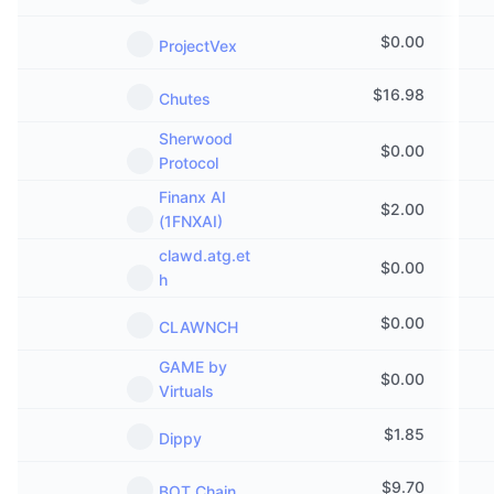
Nadchodzące wyprzedaże
Stopy finansowania
Ucz się i zarabiaj
$
0.00
ProjectVex
$
16.98
Chutes
Kalendarze
Sherwood
$
0.00
Kalendarz ICO
Protocol
Finanx AI
Kalendarz wydarzeń
$
2.00
(1FNXAI)
clawd.atg.et
$
0.00
h
$
0.00
CLAWNCH
GAME by
$
0.00
Virtuals
$
1.85
Dippy
$
9.70
BOT Chain