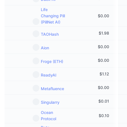
Life
Changing Pill
$
0.00
(PillNet AI)
$
1.98
TAOHash
$
0.00
Aion
$
0.00
Froge (ETH)
$
1.12
ReadyAI
$
0.00
Metafluence
$
0.01
Singularry
Ocean
$
0.10
Protocol