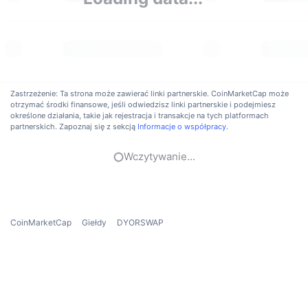
Popularne
Krypto ETF
Baza wiedzy
CMC MCP
Nowy
Fundusze ETF na Bitcoin
x402
Aktualności
Krypto
Fundusze ETF na Eter
Academy
Zastrzeżenie: Ta strona może zawierać linki partnerskie. CoinMarketCap może
otrzymać środki finansowe, jeśli odwiedzisz linki partnerskie i podejmiesz
Polityka
określone działania, takie jak rejestracja i transakcje na tych platformach
Analiza techniczna
Badania
partnerskich. Zapoznaj się z sekcją
Informacje o współpracy
.
Sporty
RSI
Filmy
Wczytywanie...
Finanse
MACD
Słowniczek
Technologia
CoinMarketCap
Giełdy
DYORSWAP
Instrumenty pochodne
Kampanie
NFT
Przegląd
Airdropy
Ogólne statystyki NFT
Likwidacje
Nagrody w postaci diamentów