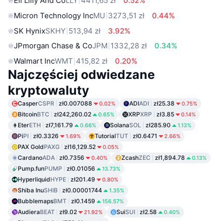
Eli Lilly And Co
LLY
4411,65 zł
0.52%
Micron Technology Inc
MU
3273,51 zł
0.44%
SK Hynix
SKHY
513,94 zł
3.92%
JPmorgan Chase & Co
JPM
1332,28 zł
0.34%
Walmart Inc
WMT
415,82 zł
0.20%
Najczęściej odwiedzane
kryptowaluty
Casper
CSPR
zł0.007088
ADI
ADI
zł25.38
0.02%
0.75%
Bitcoin
BTC
zł242,260.02
XRP
XRP
zł3.85
0.65%
0.14%
Eter
ETH
zł7,161.79
Solana
SOL
zł285.90
0.66%
1.13%
Pi
PI
zł0.3326
Tutorial
TUT
zł0.6471
1.69%
2.66%
PAX Gold
PAXG
zł16,129.52
0.05%
Cardano
ADA
zł0.7356
Zcash
ZEC
zł1,894.78
0.40%
0.13%
Pump.fun
PUMP
zł0.01056
13.73%
Hyperliquid
HYPE
zł201.49
0.80%
Shiba Inu
SHIB
zł0.00001744
1.35%
Bubblemaps
BMT
zł0.1459
156.57%
Audiera
BEAT
zł9.02
Sui
SUI
zł2.58
21.92%
0.40%