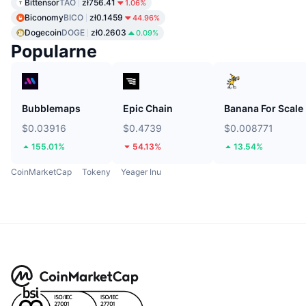
Bittensor
TAO
zł756.41
1.06%
Biconomy
BICO
zł0.1459
44.96%
Dogecoin
DOGE
zł0.2603
0.09%
Popularne
Bubblemaps
Epic Chain
Banana For Scale
$0.03916
$0.4739
$0.008771
155.01%
54.13%
13.54%
CoinMarketCap
Tokeny
Yeager Inu