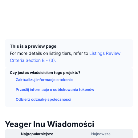
Najlepsi Traderzy
Artykuły
Wpływy/odpływy na giełdy
DEX API
Przelicznik
Tabele liderów
Spot
Kontrakty
0x8966...6045b1
Explorer
etherscan.io
Sentyment
Biznes
Newsletter
Wskaźniki
Popularne
Instrumenty pochodne
Wallets
UCID
Cennik
CMC Launch
16677
Nadchodzące
Indeks strachu i chciwości.
This is a preview page.
Zasoby
CMC Labs
Ostatnio dodane
Indeks sezonu Altcoinów
For more details on listing tiers, refer to
Listings Review
Criteria Section B - (3).
CMC Max
Wzrosty i spadki
Wskaźniki cyklu rynkowego
Dokumentacja
Czy jesteś właścicielem tego projektu?
Najważniejsze wiadomości
Najczęściej wyświetlane
Zaktualizuj informacje o tokenie
Dominacja Bitcoina
Często zadawane pytania
Prześlij informacje o odblokowaniu tokenów
Bot Telegramu
Nastawienie społeczności
CoinMarketCap 20 Index
Odbierz odznakę społeczności
Integracje AI
Reklama
Ranking łańcuchów
CoinMarketCap 100 Index
CMC Hub Agentów
Yeager Inu Wiadomości
Rynki predykcyjne
Przepływy ETF
Widżety na stronę
Rynek Umiejętności
Najpopularniejsze
Najnowsze