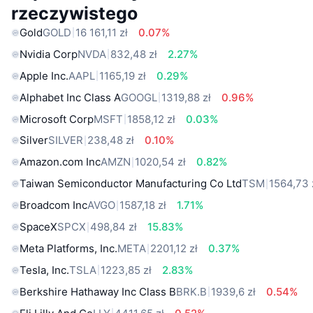
rzeczywistego
Gold
GOLD
16 161,11 zł
0.07%
Nvidia Corp
NVDA
832,48 zł
2.27%
Apple Inc.
AAPL
1165,19 zł
0.29%
Alphabet Inc Class A
GOOGL
1319,88 zł
0.96%
Microsoft Corp
MSFT
1858,12 zł
0.03%
Silver
SILVER
238,48 zł
0.10%
Amazon.com Inc
AMZN
1020,54 zł
0.82%
Taiwan Semiconductor Manufacturing Co Ltd
TSM
1564,73 
Broadcom Inc
AVGO
1587,18 zł
1.71%
SpaceX
SPCX
498,84 zł
15.83%
Meta Platforms, Inc.
META
2201,12 zł
0.37%
Tesla, Inc.
TSLA
1223,85 zł
2.83%
Berkshire Hathaway Inc Class B
BRK.B
1939,6 zł
0.54%