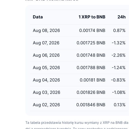
Data
1 XRP to BNB
24h
Aug 08, 2026
0.00174 BNB
0.87
%
Aug 07, 2026
0.001725 BNB
-1.32
%
Aug 06, 2026
0.001748 BNB
-2.26
%
Aug 05, 2026
0.001788 BNB
-1.24
%
Aug 04, 2026
0.00181 BNB
-0.83
%
Aug 03, 2026
0.001826 BNB
-1.08
%
Aug 02, 2026
0.001846 BNB
0.13
%
Ta tabela przedstawia historię kursu wymiany z XRP na BNB dla
dni z poprzedniego tygodnia. Te ceny pochodzą z codziennego