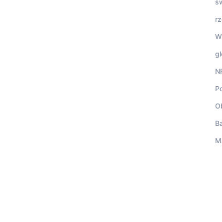
ś
r
W
gl
N
Po
O
B
M