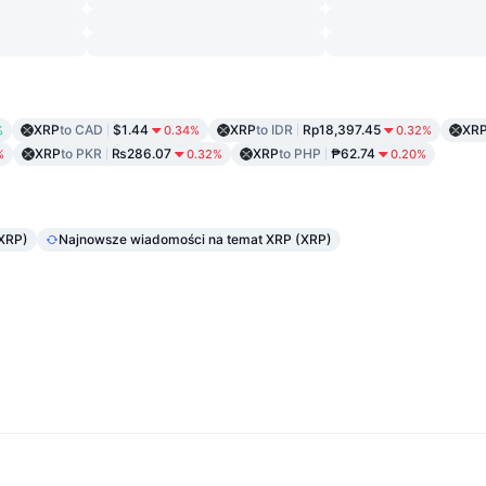
XRP
to CAD
$1.44
XRP
to IDR
Rp18,397.45
XR
%
0.34%
0.32%
XRP
to PKR
₨286.07
XRP
to PHP
₱62.74
%
0.32%
0.20%
XRP)
Najnowsze wiadomości na temat XRP (XRP)