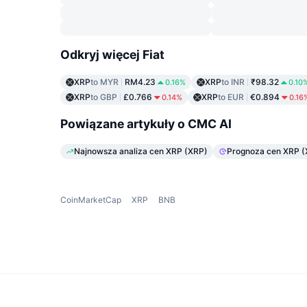
Odkryj więcej Fiat
XRP
to MYR
RM4.23
XRP
to INR
₹98.32
0.16%
0.10
XRP
to GBP
£0.766
XRP
to EUR
€0.894
0.14%
0.16
Powiązane artykuły o CMC AI
Najnowsza analiza cen XRP (XRP)
Prognoza cen XRP (
CoinMarketCap
XRP
BNB