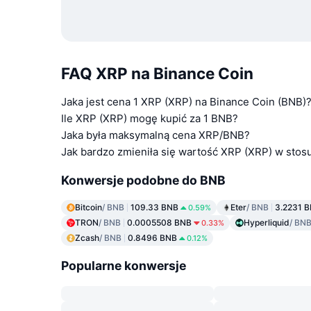
FAQ XRP na Binance Coin
Jaka jest cena 1 XRP (XRP) na Binance Coin (BNB)
Ile XRP (XRP) mogę kupić za 1 BNB?
Jaka była maksymalną cena XRP/BNB?
Jak bardzo zmieniła się wartość XRP (XRP) w stos
Konwersje podobne do BNB
Bitcoin
/ BNB
109.33 BNB
Eter
/ BNB
3.2231 
0.59%
TRON
/ BNB
0.0005508 BNB
Hyperliquid
/ BN
0.33%
Zcash
/ BNB
0.8496 BNB
0.12%
Popularne konwersje