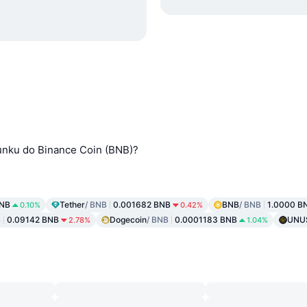
?
unku do Binance Coin (BNB)?
BNB
Tether
/ BNB
0.001682 BNB
BNB
/ BNB
1.0000 B
0.10%
0.42%
B
0.09142 BNB
Dogecoin
/ BNB
0.0001183 BNB
UNU
2.78%
1.04%