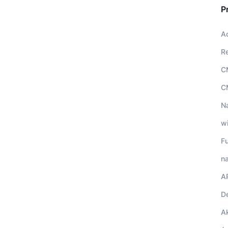
P
A
R
C
C
N
w
F
na
A
D
A