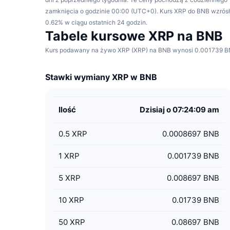
zamknięcia o godzinie 00:00 (UTC+0). Kurs XRP do BNB wzrósł
0.62% w ciągu ostatnich 24 godzin.
Tabele kursowe XRP na BNB
Kurs podawany na żywo XRP (XRP) na BNB wynosi 0.001739 BNB 
Stawki wymiany XRP w BNB
Ilość
Dzisiaj o 07:24:09 am
0.5
XRP
0.0008697 BNB
1
XRP
0.001739 BNB
5
XRP
0.008697 BNB
10
XRP
0.01739 BNB
50
XRP
0.08697 BNB