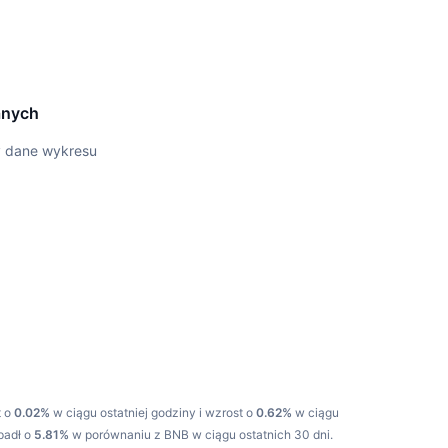
anych
y dane wykresu
t o
0.02%
w ciągu ostatniej godziny i wzrost o
0.62%
w ciągu
padł o
5.81%
w porównaniu z BNB w ciągu ostatnich 30 dni.