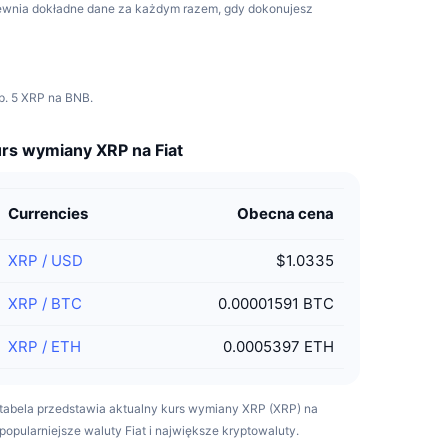
pewnia dokładne dane za każdym razem, gdy dokonujesz
p. 5 XRP na BNB.
rs wymiany XRP na Fiat
Currencies
Obecna cena
XRP
/
USD
$1.0335
XRP
/
BTC
0.00001591 BTC
XRP
/
ETH
0.0005397 ETH
tabela przedstawia aktualny kurs wymiany XRP (XRP) na
popularniejsze waluty Fiat i największe kryptowaluty.