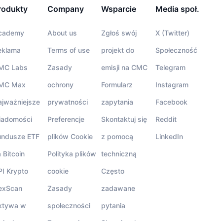
rodukty
Company
Wsparcie
Media społ.
cademy
About us
Zgłoś swój
X (Twitter)
eklama
Terms of use
projekt do
Społeczność
MC Labs
Zasady
emisji na CMC
Telegram
MC Max
ochrony
Formularz
Instagram
ajważniejsze
prywatności
zapytania
Facebook
iadomości
Preferencje
Skontaktuj się
Reddit
undusze ETF
plików Cookie
z pomocą
LinkedIn
 Bitcoin
Polityka plików
techniczną
PI Krypto
cookie
Często
exScan
Zasady
zadawane
ktywa w
społeczności
pytania