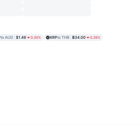
P
to AUD
$1.46
XRP
to THB
฿34.00
0.30%
0.39%