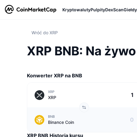
Kryptowaluty
Pulpity
DexScan
Giełdy
Wróć do XRP
XRP BNB: Na żywo 
Konwerter XRP na BNB
XRP
XRP
BNB
Binance Coin
XRP BNB Historia kursu