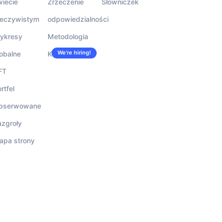
wiecie
Zrzeczenie
Słowniczek
zeczywistym
odpowiedzialności
ykresy
Metodologia
We’re hiring!
obalne
Kariera
FT
rtfel
bserwowane
azgroły
apa strony