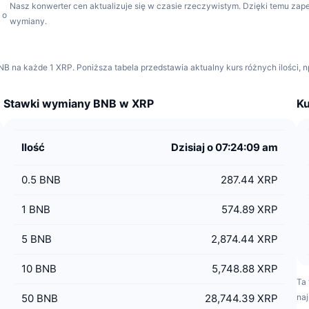
Nasz konwerter cen aktualizuje się w czasie rzeczywistym. Dzięki temu za
 o
wymiany.
na każde 1 XRP. Poniższa tabela przedstawia aktualny kurs różnych ilości, n
Stawki wymiany BNB w XRP
Ku
Ilość
Dzisiaj o 07:24:09 am
0.5
BNB
287.44 XRP
1
BNB
574.89 XRP
5
BNB
2,874.44 XRP
10
BNB
5,748.88 XRP
Ta 
50
BNB
28,744.39 XRP
naj