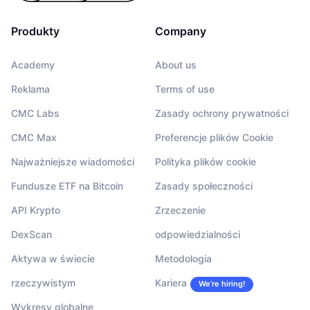
Produkty
Company
Academy
About us
Reklama
Terms of use
CMC Labs
Zasady ochrony prywatności
CMC Max
Preferencje plików Cookie
Najważniejsze wiadomości
Polityka plików cookie
Fundusze ETF na Bitcoin
Zasady społeczności
API Krypto
Zrzeczenie
DexScan
odpowiedzialności
Aktywa w świecie
Metodologia
rzeczywistym
Kariera
We’re hiring!
Wykresy globalne