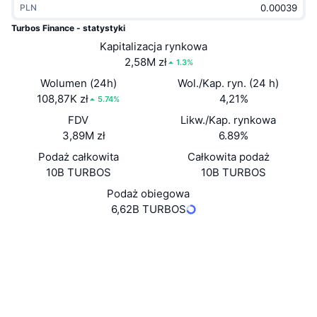
PLN
Popularne
Krypto ETF
Baza wiedzy
CMC MCP
Turbos Finance - statystyki
Nowy
Kapitalizacja rynkowa
Fundusze ETF na Bitcoin
x402
Aktualności
2,58M zł
1.3%
Krypto
Fundusze ETF na Eter
Wolumen (24h)
Wol./Kap. ryn. (24 h)
Academy
108,87K zł
4,21%
5.74%
Polityka
FDV
Likw./Kap. rynkowa
Analiza techniczna
Badania
3,89M zł
6.89%
Sporty
Podaż całkowita
Całkowita podaż
RSI
Filmy
10B TURBOS
10B TURBOS
Finanse
MACD
Podaż obiegowa
Słowniczek
6,62B TURBOS
Technologia
Strona internetowa
Website
Whitepaper
Instrumenty pochodne
Kampanie
NFT
Media społ.
Przegląd
Airdropy
Kontrakty
0x5d1f...TURBOS
Ogólne statystyki NFT
4.1
Likwidacje
Nagrody w postaci diamentów
Ocena (CertiK)