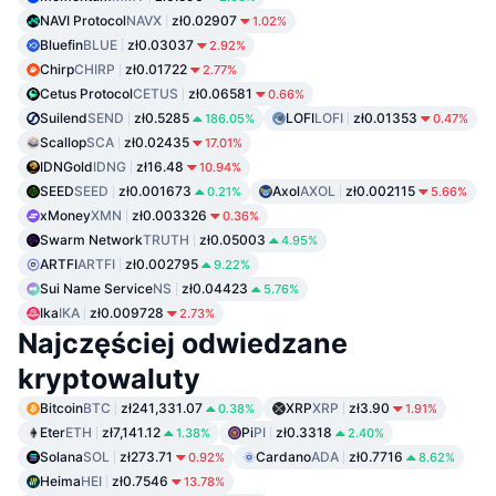
NAVI Protocol
NAVX
zł0.02907
1.02%
Bluefin
BLUE
zł0.03037
2.92%
Chirp
CHIRP
zł0.01722
2.77%
Cetus Protocol
CETUS
zł0.06581
0.66%
Suilend
SEND
zł0.5285
LOFI
LOFI
zł0.01353
186.05%
0.47%
Scallop
SCA
zł0.02435
17.01%
IDNGold
IDNG
zł16.48
10.94%
SEED
SEED
zł0.001673
Axol
AXOL
zł0.002115
0.21%
5.66%
xMoney
XMN
zł0.003326
0.36%
Swarm Network
TRUTH
zł0.05003
4.95%
ARTFI
ARTFI
zł0.002795
9.22%
Sui Name Service
NS
zł0.04423
5.76%
Ika
IKA
zł0.009728
2.73%
Najczęściej odwiedzane
kryptowaluty
Bitcoin
BTC
zł241,331.07
XRP
XRP
zł3.90
0.38%
1.91%
Eter
ETH
zł7,141.12
Pi
PI
zł0.3318
1.38%
2.40%
Solana
SOL
zł273.71
Cardano
ADA
zł0.7716
0.92%
8.62%
Heima
HEI
zł0.7546
13.78%