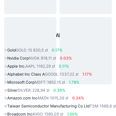
Popularne aktywa ze świata
rzeczywistego
Gold
GOLD
15 830,5 zł
0.17%
Nvidia Corp
NVDA
818,11 zł
0.03%
Apple Inc.
AAPL
1162,29 zł
0.11%
Alphabet Inc Class A
GOOGL
1337,22 zł
1.17%
Microsoft Corp
MSFT
1852,15 zł
1.78%
Silver
SILVER
228,94 zł
0.39%
Amazon.com Inc
AMZN
1015,39 zł
0.24%
Taiwan Semiconductor Manufacturing Co Ltd
TSM
1568,6 z
Broadcom Inc
AVGO
1585,03 zł
1.50%