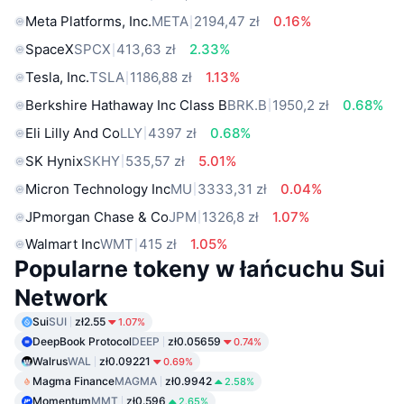
Meta Platforms, Inc.
META
2194,47 zł
0.16%
SpaceX
SPCX
413,63 zł
2.33%
Tesla, Inc.
TSLA
1186,88 zł
1.13%
Berkshire Hathaway Inc Class B
BRK.B
1950,2 zł
0.68%
Eli Lilly And Co
LLY
4397 zł
0.68%
SK Hynix
SKHY
535,57 zł
5.01%
Micron Technology Inc
MU
3333,31 zł
0.04%
JPmorgan Chase & Co
JPM
1326,8 zł
1.07%
Walmart Inc
WMT
415 zł
1.05%
Popularne tokeny w łańcuchu Sui
Network
Sui
SUI
zł2.55
1.07%
DeepBook Protocol
DEEP
zł0.05659
0.74%
Walrus
WAL
zł0.09221
0.69%
Magma Finance
MAGMA
zł0.9942
2.58%
Momentum
MMT
zł0.596
2.65%