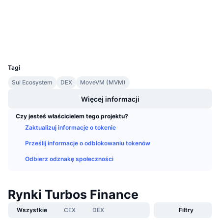
Audits
Nadchodzące wyprzedaże
Stopy finansowania
Ucz się i zarabiaj
Explorer
suivision.xyz
Wallets
Kalendarze
UCID
25179
Tagi
Kalendarz ICO
Sui Ecosystem
DEX
MoveVM (MVM)
Kalendarz wydarzeń
Więcej informacji
Czy jesteś właścicielem tego projektu?
Zaktualizuj informacje o tokenie
Prześlij informacje o odblokowaniu tokenów
Odbierz odznakę społeczności
Rynki Turbos Finance
Wszystkie
CEX
DEX
Filtry