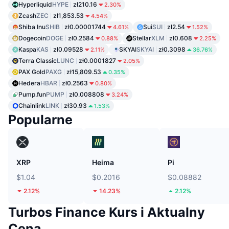
Hyperliquid
HYPE
zł210.16
2.30%
Zcash
ZEC
zł1,853.53
4.54%
Shiba Inu
SHIB
zł0.00001744
Sui
SUI
zł2.54
4.61%
1.52%
Dogecoin
DOGE
zł0.2584
Stellar
XLM
zł0.608
0.88%
2.25%
Kaspa
KAS
zł0.09528
SKYAI
SKYAI
zł0.3098
2.11%
36.76%
Terra Classic
LUNC
zł0.0001827
2.05%
PAX Gold
PAXG
zł15,809.53
0.35%
Hedera
HBAR
zł0.2563
0.80%
Pump.fun
PUMP
zł0.008808
3.24%
Chainlink
LINK
zł30.93
1.53%
Popularne
XRP
Heima
Pi
$1.04
$0.2016
$0.08882
2.12%
14.23%
2.12%
Turbos Finance Kurs i Aktualny
Cena