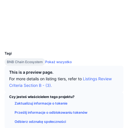
Najlepsi Traderzy
Artykuły
Wpływy/odpływy na giełdy
DEX API
Przelicznik
Media społ.
Tabele liderów
Spot
Kontrakty
0xa966...7591ed
Sentyment
Biznes
Newsletter
Wskaźniki
Popularne
Instrumenty pochodne
bscscan.com
Explorer
Cennik
CMC Launch
Nadchodzące
Indeks strachu i chciwości.
Wallets
UCID
Zasoby
CMC Labs
10308
Ostatnio dodane
Indeks sezonu Altcoinów
Tagi
CMC Max
Wzrosty i spadki
Wskaźniki cyklu rynkowego
BNB Chain Ecosystem
Pokaż wszystko
Dokumentacja
Najważniejsze wiadomości
This is a preview page.
Najczęściej wyświetlane
Dominacja Bitcoina
Często zadawane pytania
For more details on listing tiers, refer to
Listings Review
Bot Telegramu
Criteria Section B - (3).
Nastawienie społeczności
CoinMarketCap 20 Index
Integracje AI
Czy jesteś właścicielem tego projektu?
Reklama
Ranking łańcuchów
CoinMarketCap 100 Index
Zaktualizuj informacje o tokenie
CMC Hub Agentów
Prześlij informacje o odblokowaniu tokenów
Rynki predykcyjne
Przepływy ETF
Widżety na stronę
Odbierz odznakę społeczności
Rynek Umiejętności