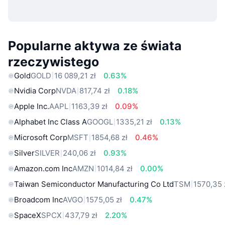
Popularne aktywa ze świata
rzeczywistego
Gold
GOLD
16 089,21 zł
0.63%
Nvidia Corp
NVDA
817,74 zł
0.18%
Apple Inc.
AAPL
1163,39 zł
0.09%
Alphabet Inc Class A
GOOGL
1335,21 zł
0.13%
Microsoft Corp
MSFT
1854,68 zł
0.46%
Silver
SILVER
240,06 zł
0.93%
Amazon.com Inc
AMZN
1014,84 zł
0.00%
Taiwan Semiconductor Manufacturing Co Ltd
TSM
1570,35 
Broadcom Inc
AVGO
1575,05 zł
0.47%
SpaceX
SPCX
437,79 zł
2.20%