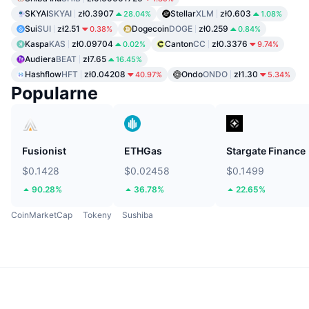
SKYAI
SKYAI
zł0.3907
Stellar
XLM
zł0.603
28.04%
1.08%
Sui
SUI
zł2.51
Dogecoin
DOGE
zł0.259
0.38%
0.84%
Kaspa
KAS
zł0.09704
Canton
CC
zł0.3376
0.02%
9.74%
Audiera
BEAT
zł7.65
16.45%
Hashflow
HFT
zł0.04208
Ondo
ONDO
zł1.30
40.97%
5.34%
Popularne
Fusionist
ETHGas
Stargate Finance
$0.1428
$0.02458
$0.1499
90.28%
36.78%
22.65%
CoinMarketCap
Tokeny
Sushiba