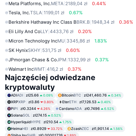
Meta Platforms, Inc.
META
2189,04 zł
0.44%
Tesla, Inc.
TSLA
1199,01 zł
0.67%
Berkshire Hathaway Inc Class B
BRK.B
1948,34 zł
0.36%
Eli Lilly And Co
LLY
4433,76 zł
0.20%
Micron Technology Inc
MU
3345,86 zł
1.83%
SK Hynix
SKHY
531,75 zł
0.60%
JPmorgan Chase & Co
JPM
1332,99 zł
0.37%
Walmart Inc
WMT
416,2 zł
0.37%
Najczęściej odwiedzane
kryptowaluty
ADI
ADI
zł25.66
Bitcoin
BTC
zł241,460.76
0.09%
0.34%
XRP
XRP
zł3.86
Eter
ETH
zł7,126.53
0.80%
0.40%
Pi
PI
zł0.3244
Cardano
ADA
zł0.7496
4.26%
6.52%
Solana
SOL
zł274.15
0.52%
Hyperliquid
HYPE
zł210.54
1.75%
Heima
HEI
zł0.8929
Zcash
ZEC
zł1,901.14
33.72%
1.56%
Shiba Inu
SHIB
zł0.00001726
1.89%