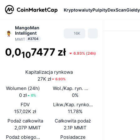
Kryptowaluty
Pulpity
DexScan
Giełdy
MangoMan
Intelligent
16K
#3704
MMIT
0,0
7477 zł
10
6.93%
(
24h
)
Kapitalizacja rynkowa
27K zł
6.93%
Wolumen (24h)
Wol./Kap. ryn. (24 h)
0 zł
0%
0%
FDV
Likw./Kap. rynkowa
157,02K zł
11.78%
Podaż całkowita
Całkowita podaż
2,07P MMIT
2.1P MMIT
Podaż obiegowa
Posiadacze