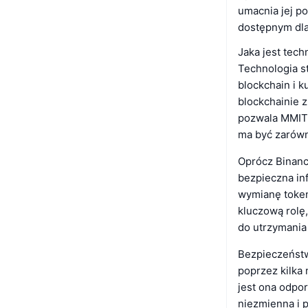
umacnia jej po
dostępnym dla
Jaka jest tech
Technologia s
blockchain i k
blockchainie z
pozwala MMIT o
ma być zarów
Oprócz Binanc
bezpieczna in
wymianę token
kluczową rolę
do utrzymania
Bezpieczeństw
poprzez kilka
jest ona odpor
niezmienna i p