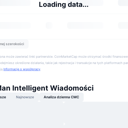
Loading data...
nej szerokości
trona może zawierać linki partnerskie. CoinMarketCap może otrzymać środki finansowe,
podejmiesz określone działania, takie jak rejestracja i transakcje na tych platformach pa
cją
Informacje o współpracy
.
n Intelligent Wiadomości
jsze
Najnowsze
Analiza dzienna CMC