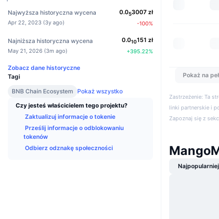
0.0
3007
zł
Najwyższa historyczna wycena
5
Apr 22, 2023
(
3y ago
)
-100
%
0.0
151
zł
Najniższa historyczna wycena
10
May 21, 2026
(
3m ago
)
+
395.22
%
Zobacz dane historyczne
Pokaż na peł
Tagi
BNB Chain Ecosystem
Pokaż wszystko
Zastrzeżenie: Ta s
Czy jesteś właścicielem tego projektu?
linki partnerskie i 
Zaktualizuj informacje o tokenie
Zapoznaj się z sek
Prześlij informacje o odblokowaniu
tokenów
MangoMa
Odbierz odznakę społeczności
Najpopularnie