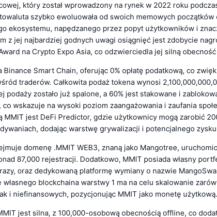
owej, który został wprowadzony na rynek w 2022 roku podcza
yptowaluta szybko ewoluowała od swoich memowych początków
o ekosystemu, napędzanego przez popyt użytkowników i znac
m z jej najbardziej godnych uwagi osiągnięć jest zdobycie nag
ward na Crypto Expo Asia, co odzwierciedla jej silną obecność
a Binance Smart Chain, oferując 0% opłatę podatkową, co zwięks
wśród traderów. Całkowita podaż tokena wynosi 2,100,000,000,
ej podaży zostało już spalone, a 60% jest stakowane i zablokow
 co wskazuje na wysoki poziom zaangażowania i zaufania społe
ą MMIT jest DeFi Predictor, gdzie użytkownicy mogą zarobić 2
dywaniach, dodając warstwę grywalizacji i potencjalnego zysku
ejmuje domenę .MMIT WEB3, znaną jako Mangotree, uruchomio
onad 87,000 rejestracji. Dodatkowo, MMIT posiada własny portf
razy, oraz dedykowaną platformę wymiany o nazwie MangoSwa
własnego blockchaina warstwy 1 ma na celu skalowanie zarówn
jak i niefinansowych, pozycjonując MMIT jako monetę użytkową
MIT jest silna, z 100,000-osobową obecnością offline, co dod