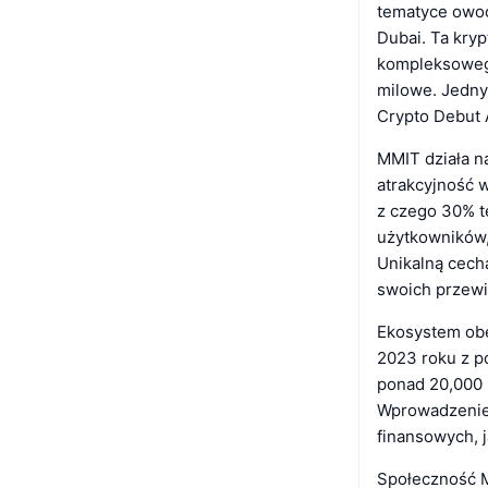
tematyce owoc
Dubai. Ta kr
kompleksoweg
milowe. Jedny
Crypto Debut A
MMIT działa n
atrakcyjność 
z czego 30% t
użytkowników,
Unikalną cech
swoich przewi
Ekosystem ob
2023 roku z p
ponad 20,000 
Wprowadzenie 
finansowych, 
Społeczność M