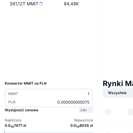
361,12T MMIT
84,48K
Strona internetowa
Website
Media społ.
Kontrakty
0x9767...1cC2c8
3.2
Ocena (CertiK)
Audits
Explorer
bscscan.com
Wallets
UCID
21217
Rynki M
Konwerter MMIT na PLN
Wszystkie
MMIT
PLN
Wydajność cenowa
24h
Najniższa
Najwyższa
0.0
7477
zł
0.0
8035
zł
10
10