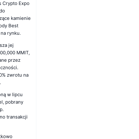
s Crypto Expo
 do
zące kamienie
rody Best
 na rynku.
za jej
000,000 MMIT,
ane przez
czności.
00% zwrotu na
.
ną w lipcu
el, pobrany
p.
o transakcji
.
atkowo