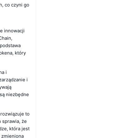
h, co czyni go
e innowacji
Chain,
a podstawa
okena, który
a i
arządzanie i
ywają
 są niezbędne
rozwiązuje to
 sprawia, że
ze, która jest
ć zmieniona