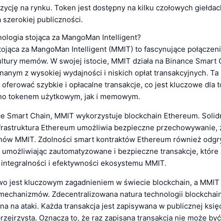
zycję na rynku. Token jest dostępny na kilku czołowych giełdac
 szerokiej publiczności.
nologia stojąca za MangoMan Intelligent?
tojąca za MangoMan Intelligent (MMIT) to fascynujące połączeni
ultury memów. W swojej istocie, MMIT działa na Binance Smart 
nanym z wysokiej wydajności i niskich opłat transakcyjnych. T
ferować szybkie i opłacalne transakcje, co jest kluczowe dla t
no tokenem użytkowym, jak i memowym.
e Smart Chain, MMIT wykorzystuje blockchain Ethereum. Solidn
frastruktura Ethereum umożliwia bezpieczne przechowywanie, z
ów MMIT. Zdolności smart kontraktów Ethereum również odgr
, umożliwiając zautomatyzowane i bezpieczne transakcje, które
 integralności i efektywności ekosystemu MMIT.
o jest kluczowym zagadnieniem w świecie blockchain, a MMIT 
 mechanizmów. Zdecentralizowana natura technologii blockchain
na na ataki. Każda transakcja jest zapisywana w publicznej księd
rzejrzysta. Oznacza to, że raz zapisana transakcja nie może by