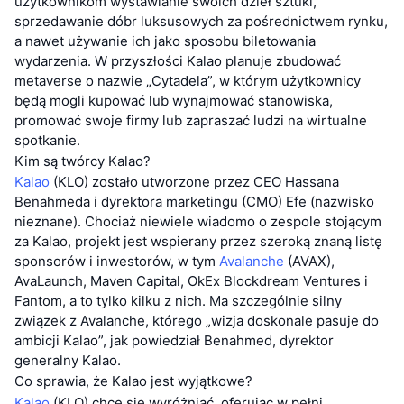
użytkownikom wystawianie swoich dzieł sztuki,
sprzedawanie dóbr luksusowych za pośrednictwem rynku,
a nawet używanie ich jako sposobu biletowania
wydarzenia. W przyszłości Kalao planuje zbudować
metaverse o nazwie „Cytadela”, w którym użytkownicy
będą mogli kupować lub wynajmować stanowiska,
promować swoje firmy lub zapraszać ludzi na wirtualne
spotkanie.
Kim są twórcy Kalao?
Kalao
(KLO) zostało utworzone przez CEO Hassana
Benahmeda i dyrektora marketingu (CMO) Efe (nazwisko
nieznane). Chociaż niewiele wiadomo o zespole stojącym
za Kalao, projekt jest wspierany przez szeroką znaną listę
sponsorów i inwestorów, w tym
Avalanche
(AVAX),
AvaLaunch, Maven Capital, OkEx Blockdream Ventures i
Fantom, a to tylko kilku z nich. Ma szczególnie silny
związek z Avalanche, którego „wizja doskonale pasuje do
ambicji Kalao”, jak powiedział Benahmed, dyrektor
generalny Kalao.
Co sprawia, że Kalao jest wyjątkowe?
Kalao
(KLO) chce się wyróżniać, oferując w pełni