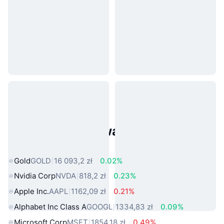
Popularne aktywa ze świata
rzeczywistego
Gold
GOLD
16 093,2 zł
0.02%
Nvidia Corp
NVDA
818,2 zł
0.23%
Apple Inc.
AAPL
1162,09 zł
0.21%
Alphabet Inc Class A
GOOGL
1334,83 zł
0.09%
Microsoft Corp
MSFT
1854,18 zł
0.49%