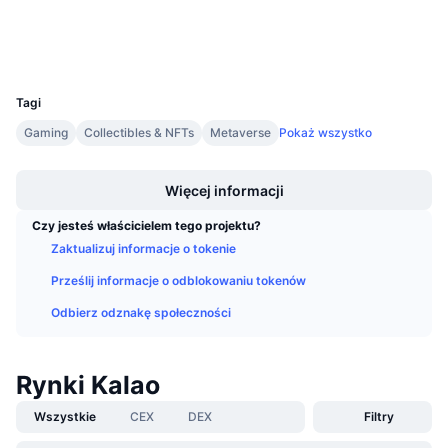
Explorer
Nadchodzące wyprzedaże
Stopy finansowania
Ucz się i zarabiaj
Wallets
UCID
11512
Kalendarze
Tagi
Gaming
Collectibles & NFTs
Metaverse
Pokaż wszystko
Kalendarz ICO
Boost
Kalendarz wydarzeń
Więcej informacji
Czy jesteś właścicielem tego projektu?
Zaktualizuj informacje o tokenie
Prześlij informacje o odblokowaniu tokenów
Odbierz odznakę społeczności
Rynki Kalao
Wszystkie
CEX
DEX
Filtry