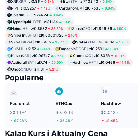
XRP
XRP
zł3.86
Eter
ETH
zł7,132.43
0.84%
0.64%
Pi
PI
zł0.3257
Cardano
ADA
zł0.7535
4.48%
6.64%
Solana
SOL
zł274.24
0.44%
Hyperliquid
HYPE
zł211.14
1.93%
Heima
HEI
zł0.8582
Zcash
ZEC
zł1,896.36
38.39%
1.50%
Shiba Inu
SHIB
zł0.00001726
2.16%
SKYAI
SKYAI
zł0.3905
Stellar
XLM
zł0.6034
28.44%
1.25%
Sui
SUI
zł2.52
Dogecoin
DOGE
zł0.2591
0.44%
0.84%
Kaspa
KAS
zł0.09747
Canton
CC
zł0.3356
0.68%
11.21%
Audiera
BEAT
zł7.74
Hashflow
HFT
zł0.0466
20.99%
41.41%
Ondo
ONDO
zł1.31
5.21%
Popularne
Fusionist
ETHGas
Hashflow
$0.1494
$0.0243
$0.0125
97.26%
36.28%
41.45%
Kalao Kurs i Aktualny Cena