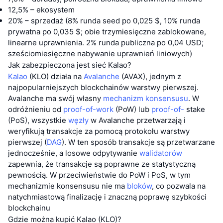
12,5% – ekosystem
20% – sprzedaż (8% runda seed po 0,025 $, 10% runda
prywatna po 0,035 $; obie trzymiesięczne zablokowane,
linearne uprawnienia. 2% runda publiczna po 0,04 USD;
sześciomiesięczne nabywanie uprawnień liniowych)
Jak zabezpieczona jest sieć Kalao?
Kalao
(KLO) działa na
Avalanche
(AVAX), jednym z
najpopularniejszych blockchainów warstwy pierwszej.
Avalanche ma swój własny
mechanizm konsensusu
. W
odróżnieniu od
proof-of-work
(PoW) lub
proof-of-
stake
(PoS), wszystkie
węzły
w Avalanche przetwarzają i
weryfikują transakcje za pomocą protokołu warstwy
pierwszej (
DAG
). W ten sposób transakcje są przetwarzane
jednocześnie, a losowe odpytywanie
walidatorów
zapewnia, że transakcje są poprawne ze statystyczną
pewnością. W przeciwieństwie do PoW i PoS, w tym
mechanizmie konsensusu nie ma
bloków
, co pozwala na
natychmiastową finalizację i znaczną poprawę szybkości
blockchainu
Gdzie można kupić Kalao (KLO)?