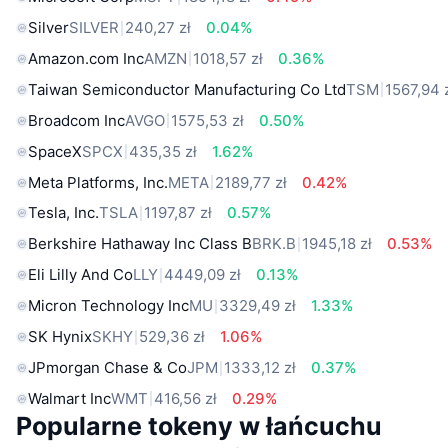
Silver
SILVER
240,27 zł
0.04%
Amazon.com Inc
AMZN
1018,57 zł
0.36%
Taiwan Semiconductor Manufacturing Co Ltd
TSM
1567,94 
Broadcom Inc
AVGO
1575,53 zł
0.50%
SpaceX
SPCX
435,35 zł
1.62%
Meta Platforms, Inc.
META
2189,77 zł
0.42%
Tesla, Inc.
TSLA
1197,87 zł
0.57%
Berkshire Hathaway Inc Class B
BRK.B
1945,18 zł
0.53%
Eli Lilly And Co
LLY
4449,09 zł
0.13%
Micron Technology Inc
MU
3329,49 zł
1.33%
SK Hynix
SKHY
529,36 zł
1.06%
JPmorgan Chase & Co
JPM
1333,12 zł
0.37%
Walmart Inc
WMT
416,56 zł
0.29%
Popularne tokeny w łańcuchu