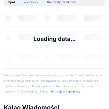
Spot
Wieczysty
Kontrakty terminowe
Loading data...
Zastrzeżenie: Ta strona może zawierać linki partnerskie. CoinMarketCap może
otrzymać środki finansowe, jeśli odwiedzisz linki partnerskie i podejmiesz
określone działania, takie jak rejestracja i transakcje na tych platformach
partnerskich. Zapoznaj się z sekcją
Informacje o współpracy
.
Kalao Wiadomości