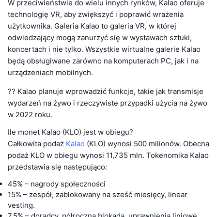
W przeciwieństwie do wielu innych rynków, Kalao oferuje
technologię VR, aby zwiększyć i poprawić wrażenia
użytkownika. Galeria Kalao to galeria VR, w której
odwiedzający mogą zanurzyć się w wystawach sztuki,
koncertach i nie tylko. Wszystkie wirtualne galerie Kalao
będą obsługiwane zarówno na komputerach PC, jak i na
urządzeniach mobilnych.
?? Kalao planuje wprowadzić funkcje, takie jak transmisje
wydarzeń na żywo i rzeczywiste przypadki użycia na żywo
w 2022 roku.
Ile monet Kalao (KLO) jest w obiegu?
Całkowita podaż
Kalao
(KLO) wynosi 500 milionów. Obecna
podaż KLO w obiegu wynosi 11,735 mln. Tokenomika Kalao
przedstawia się następująco:
45% – nagrody społeczności
15% – zespół, zablokowany na sześć miesięcy, linear
vesting.
7,5% – doradcy, półroczna blokada, uprawnienia liniowe