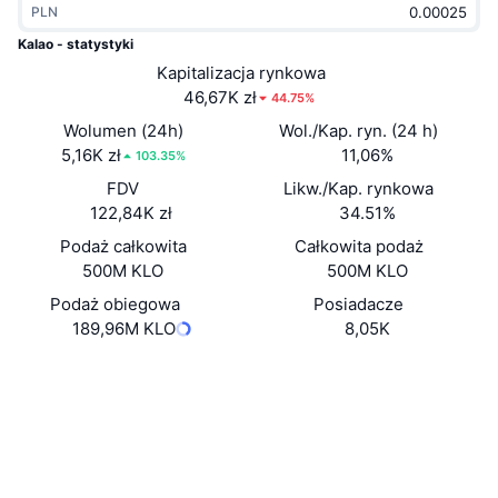
PLN
Popularne
Krypto ETF
Baza wiedzy
CMC MCP
Kalao - statystyki
Nowy
Kapitalizacja rynkowa
Fundusze ETF na Bitcoin
x402
Aktualności
46,67K zł
44.75%
Krypto
Fundusze ETF na Eter
Wolumen (24h)
Wol./Kap. ryn. (24 h)
Academy
5,16K zł
11,06%
103.35%
Polityka
FDV
Likw./Kap. rynkowa
Analiza techniczna
Badania
122,84K zł
34.51%
Sporty
Podaż całkowita
Całkowita podaż
RSI
Filmy
500M KLO
500M KLO
Finanse
MACD
Podaż obiegowa
Posiadacze
Słowniczek
189,96M KLO
8,05K
Technologia
Strona internetowa
Website
Instrumenty pochodne
Kampanie
Media społ.
NFT
Przegląd
Airdropy
Kontrakty
0xb27c...711C35
3.1
Ocena (CertiK)
Ogólne statystyki NFT
Likwidacje
Nagrody w postaci diamentów
snowscan.xyz