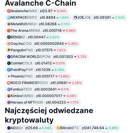
Avalanche C-Chain
Avalanche
AVAX
zł23.97
3.04%
NEXPACE
NXPC
zł0.8894
JOE
JOE
zł0.09391
1.94%
2.50%
MetaMUI
MMUI
zł0.08268
0.13%
The Arena
ARENA
zł0.005118
5.98%
BENQI
QI
zł0.00447
0.82%
Coq Inu
COQ
zł0.0000002944
2.45%
Pangolin
PNG
zł0.07575
1.02%
SPACEM WORLD
SPCM
zł0.001303
3.73%
Cointel
COLS
zł0.01412
0.01%
PointPay
PXP
zł0.1039
6.39%
Phoenic
PNIC
zł0.005117
13.86%
ROCO FINANCE
ROCO
zł0.05691
3.26%
Funtico
TICO
zł0.0003641
6.11%
Kimbo
KIMBO
zł0.000007017
3.04%
Heroes of NFT
HON
zł0.004233
1.77%
Najczęściej odwiedzane
kryptowaluty
ADI
ADI
zł25.66
Bitcoin
BTC
zł241,748.64
0.08%
0.49%