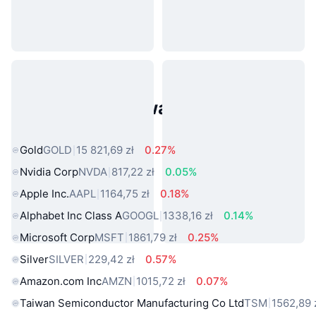
Popularne aktywa ze świata
rzeczywistego
Gold
GOLD
15 821,69 zł
0.27%
Nvidia Corp
NVDA
817,22 zł
0.05%
Apple Inc.
AAPL
1164,75 zł
0.18%
Alphabet Inc Class A
GOOGL
1338,16 zł
0.14%
Microsoft Corp
MSFT
1861,79 zł
0.25%
Silver
SILVER
229,42 zł
0.57%
Amazon.com Inc
AMZN
1015,72 zł
0.07%
Taiwan Semiconductor Manufacturing Co Ltd
TSM
1562,89 