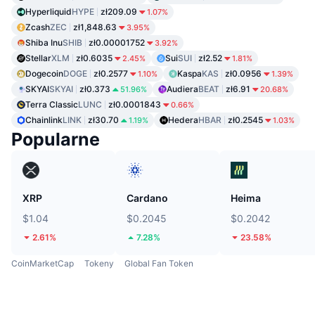
Hyperliquid
HYPE
zł209.09
1.07%
Zcash
ZEC
zł1,848.63
3.95%
Shiba Inu
SHIB
zł0.00001752
3.92%
Stellar
XLM
zł0.6035
Sui
SUI
zł2.52
2.45%
1.81%
Dogecoin
DOGE
zł0.2577
Kaspa
KAS
zł0.0956
1.10%
1.39%
SKYAI
SKYAI
zł0.373
Audiera
BEAT
zł6.91
51.96%
20.68%
Terra Classic
LUNC
zł0.0001843
0.66%
Chainlink
LINK
zł30.70
Hedera
HBAR
zł0.2545
1.19%
1.03%
Popularne
XRP
Cardano
Heima
$1.04
$0.2045
$0.2042
2.61%
7.28%
23.58%
CoinMarketCap
Tokeny
Global Fan Token