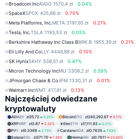
Broadcom Inc
AVGO
1570,4 zł
0.04%
SpaceX
SPCX
425,68 zł
0.70%
Meta Platforms, Inc.
META
2197,65 zł
0.21%
Tesla, Inc.
TSLA
1193,53 zł
0.05%
Berkshire Hathaway Inc Class B
BRK.B
1955,39 zł
0.21%
Eli Lilly And Co
LLY
4446,88 zł
0.10%
SK Hynix
SKHY
538,51 zł
0.47%
Micron Technology Inc
MU
3309,2 zł
0.59%
JPmorgan Chase & Co
JPM
1330,31 zł
0.01%
Walmart Inc
WMT
417,91 zł
0.13%
Najczęściej odwiedzane
kryptowaluty
ADI
ADI
zł25.72
Bitcoin
BTC
zł240,292.67
0.25%
0.11%
XRP
XRP
zł3.87
Eter
ETH
zł7,111.92
2.32%
0.21%
Pi
PI
zł0.3366
Cardano
ADA
zł0.7635
2.73%
7.63%
Solana
SOL
zł271.70
Heima
HEI
zł0.7611
1.39%
23.60%