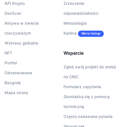
API Krypto
Zrzeczenie
DexScan
odpowiedzialności
Aktywa w świecie
Metodologia
rzeczywistym
Kariera
We’re hiring!
Wykresy globalne
Wsparcie
NFT
Portfel
Zgłoś swój projekt do emisji
Obserwowane
na CMC
Bazgroły
Formularz zapytania
Mapa strony
Skontaktuj się z pomocą
techniczną
Często zadawane pytania
Słowniczek