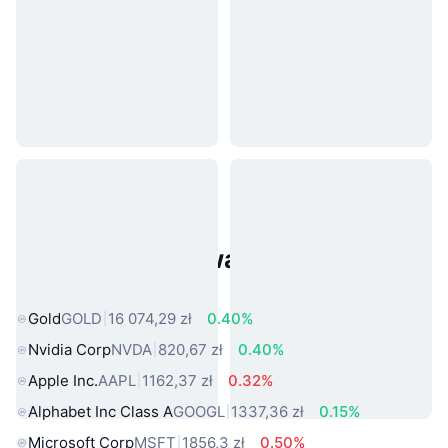
Popularne aktywa ze świata
rzeczywistego
Gold
GOLD
16 074,29 zł
0.40%
Nvidia Corp
NVDA
820,67 zł
0.40%
Apple Inc.
AAPL
1162,37 zł
0.32%
Alphabet Inc Class A
GOOGL
1337,36 zł
0.15%
Microsoft Corp
MSFT
1856,3 zł
0.50%