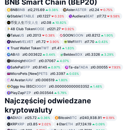
BNB Smart Chain (BEP20)
BNB
BNB
zł2,215.69
Aster
ASTER
zł2.24
0.38%
0.75%
Stable
STABLE
zł0.1227
Audiera
BEAT
zł7.72
0.33%
9.58%
币安人生
币安人生
zł2.08
10.82%
48 Club Token
KOGE
zł221.27
0.92%
Talus
US
zł0.2013
SOON
SOON
zł0.8212
0.38%
1.90%
Velvet
VELVET
zł1.72
WeFi
WFI
zł7.70
3.90%
0.43%
Trust Wallet Token
TWT
zł1.41
1.83%
AB
AB
zł0.003622
Beldex
BDX
zł0.3326
0.44%
3.29%
Midnight
NIGHT
zł0.07067
4.07%
SafePal
SFP
zł0.8145
Ta-da
TADA
zł0.00055
0.97%
7.93%
MicroPets [New]
PETS
zł0.3397
0.03%
AI Avatar
AIAV
zł0.006519
1.80%
Oggy Inu (BSC)
OGGY
zł0.000000000003352
1.48%
PlayZap
PZP
zł0.003544
5.79%
Najczęściej odwiedzane
kryptowaluty
ADI
ADI
zł25.72
Bitcoin
BTC
zł240,938.91
0.36%
0.19%
XRP
XRP
zł3.85
Eter
ETH
zł7,124.19
2.02%
0.09%