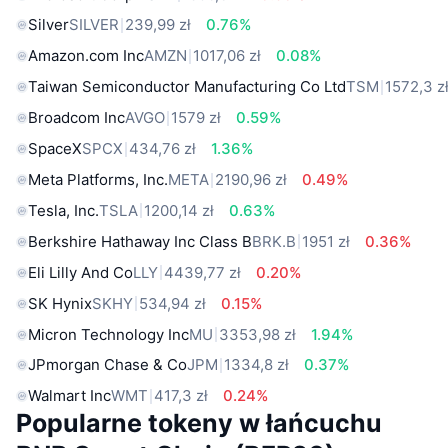
Silver
SILVER
239,99 zł
0.76%
Amazon.com Inc
AMZN
1017,06 zł
0.08%
Taiwan Semiconductor Manufacturing Co Ltd
TSM
1572,3 z
Broadcom Inc
AVGO
1579 zł
0.59%
SpaceX
SPCX
434,76 zł
1.36%
Meta Platforms, Inc.
META
2190,96 zł
0.49%
Tesla, Inc.
TSLA
1200,14 zł
0.63%
Berkshire Hathaway Inc Class B
BRK.B
1951 zł
0.36%
Eli Lilly And Co
LLY
4439,77 zł
0.20%
SK Hynix
SKHY
534,94 zł
0.15%
Micron Technology Inc
MU
3353,98 zł
1.94%
JPmorgan Chase & Co
JPM
1334,8 zł
0.37%
Walmart Inc
WMT
417,3 zł
0.24%
Popularne tokeny w łańcuchu