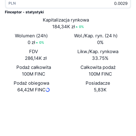
PLN
Popularne
Krypto ETF
Baza wiedzy
CMC MCP
Finceptor - statystyki
Nowy
Kapitalizacja rynkowa
Fundusze ETF na Bitcoin
x402
Aktualności
184,34K zł
0%
Krypto
Fundusze ETF na Eter
Wolumen (24h)
Wol./Kap. ryn. (24 h)
Academy
0 zł
0%
0%
Polityka
FDV
Likw./Kap. rynkowa
Analiza techniczna
Badania
286,14K zł
33.75%
Sporty
Podaż całkowita
Całkowita podaż
RSI
Filmy
100M FINC
100M FINC
Finanse
MACD
Podaż obiegowa
Posiadacze
Słowniczek
64,42M FINC
5,83K
Technologia
Strona internetowa
Website
Whitepaper
Instrumenty pochodne
Kampanie
Media społ.
NFT
Przegląd
Airdropy
Kontrakty
0xA856...49AEd2
3.3
Ocena (CertiK)
Ogólne statystyki NFT
Likwidacje
Nagrody w postaci diamentów
Explorer
bscscan.com