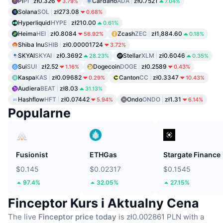
Pi
PI
zł0.326
Cardano
ADA
zł0.7521
3.79%
7.04%
Solana
SOL
zł273.08
0.68%
Hyperliquid
HYPE
zł210.00
0.61%
Heima
HEI
zł0.8084
Zcash
ZEC
zł1,884.60
56.92%
0.18%
Shiba Inu
SHIB
zł0.00001724
3.72%
SKYAI
SKYAI
zł0.3692
Stellar
XLM
zł0.6046
28.23%
0.35%
Sui
SUI
zł2.52
Dogecoin
DOGE
zł0.2589
1.16%
0.43%
Kaspa
KAS
zł0.09682
Canton
CC
zł0.3347
0.29%
10.43%
Audiera
BEAT
zł8.03
31.13%
Hashflow
HFT
zł0.07442
Ondo
ONDO
zł1.31
5.94%
6.14%
Popularne
Fusionist
ETHGas
Stargate Finance
$0.145
$0.02317
$0.1545
97.4%
32.05%
27.15%
Finceptor Kurs i Aktualny Cena
The live
Finceptor price today
is zł0.002861 PLN with a