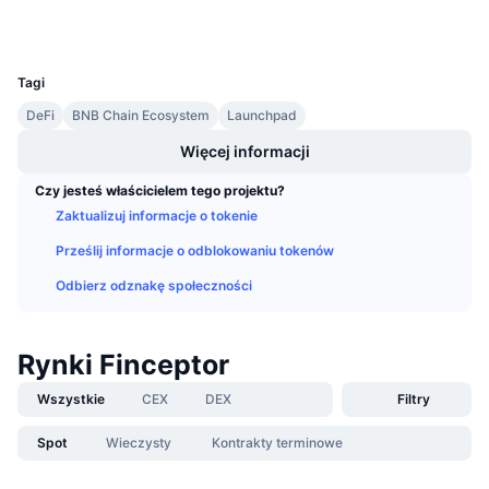
Wallets
Nadchodzące wyprzedaże
Stopy finansowania
Ucz się i zarabiaj
UCID
28950
Tagi
Kalendarze
DeFi
BNB Chain Ecosystem
Launchpad
Więcej informacji
Kalendarz ICO
Czy jesteś właścicielem tego projektu?
Kalendarz wydarzeń
Zaktualizuj informacje o tokenie
Prześlij informacje o odblokowaniu tokenów
Odbierz odznakę społeczności
Rynki Finceptor
Wszystkie
CEX
DEX
Filtry
Spot
Wieczysty
Kontrakty terminowe