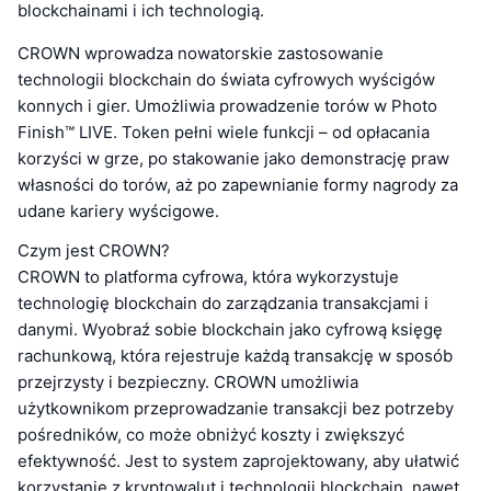
blockchainami i ich technologią.
CROWN wprowadza nowatorskie zastosowanie
technologii blockchain do świata cyfrowych wyścigów
konnych i gier. Umożliwia prowadzenie torów w Photo
Finish™ LIVE. Token pełni wiele funkcji – od opłacania
korzyści w grze, po stakowanie jako demonstrację praw
własności do torów, aż po zapewnianie formy nagrody za
udane kariery wyścigowe.
Czym jest CROWN?
CROWN to platforma cyfrowa, która wykorzystuje
technologię blockchain do zarządzania transakcjami i
danymi. Wyobraź sobie blockchain jako cyfrową księgę
rachunkową, która rejestruje każdą transakcję w sposób
przejrzysty i bezpieczny. CROWN umożliwia
użytkownikom przeprowadzanie transakcji bez potrzeby
pośredników, co może obniżyć koszty i zwiększyć
efektywność. Jest to system zaprojektowany, aby ułatwić
korzystanie z kryptowalut i technologii blockchain, nawet