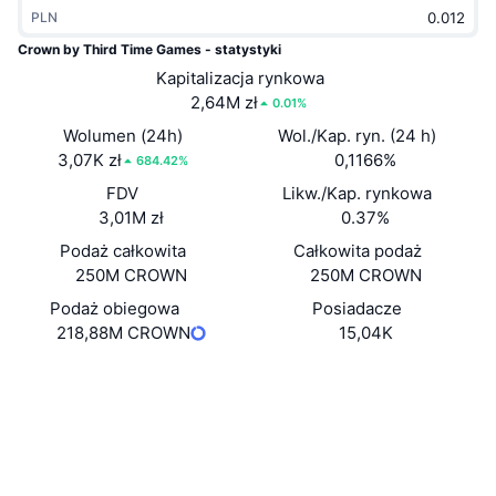
PLN
Popularne
Krypto ETF
Baza wiedzy
CMC MCP
Crown by Third Time Games - statystyki
Nowy
Fundusze ETF na Bitcoin
Kapitalizacja rynkowa
x402
Aktualności
2,64M zł
0.01%
Krypto
Fundusze ETF na Eter
Wolumen (24h)
Wol./Kap. ryn. (24 h)
Academy
3,07K zł
0,1166%
684.42%
Polityka
FDV
Likw./Kap. rynkowa
Analiza techniczna
Badania
3,01M zł
0.37%
Sporty
RSI
Podaż całkowita
Filmy
Całkowita podaż
250M CROWN
250M CROWN
Finanse
MACD
Słowniczek
Podaż obiegowa
Posiadacze
218,88M CROWN
15,04K
Technologia
Instrumenty pochodne
Kampanie
Strona internetowa
Website
Whitepaper
Media społ.
NFT
Przegląd
Airdropy
Kontrakty
GDfnEs...Ht7XmG
Explorer
solscan.io
Ogólne statystyki NFT
Likwidacje
Nagrody w postaci diamentów