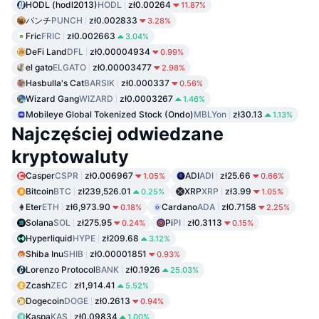
HODL (hodl2013)
HODL
zł0.00264
11.87%
パンチ
PUNCH
zł0.002833
3.28%
Fric
FRIC
zł0.002663
3.04%
DeFi Land
DFL
zł0.00004934
0.99%
el gato
ELGATO
zł0.00003477
2.98%
Hasbulla's Cat
BARSIK
zł0.000337
0.56%
Wizard Gang
WIZARD
zł0.0003267
1.46%
Mobileye Global Tokenized Stock (Ondo)
MBLYon
zł30.13
1.13%
Najczęściej odwiedzane
kryptowaluty
Casper
CSPR
zł0.006967
ADI
ADI
zł25.66
1.05%
0.66%
Bitcoin
BTC
zł239,526.01
XRP
XRP
zł3.99
0.25%
1.05%
Eter
ETH
zł6,973.90
Cardano
ADA
zł0.7158
0.18%
2.25%
Solana
SOL
zł275.95
Pi
PI
zł0.3113
0.24%
0.15%
Hyperliquid
HYPE
zł209.68
3.12%
Shiba Inu
SHIB
zł0.00001851
0.93%
Lorenzo Protocol
BANK
zł0.1926
25.03%
Zcash
ZEC
zł1,914.41
5.52%
Dogecoin
DOGE
zł0.2613
0.94%
Kaspa
KAS
zł0.09834
1.00%