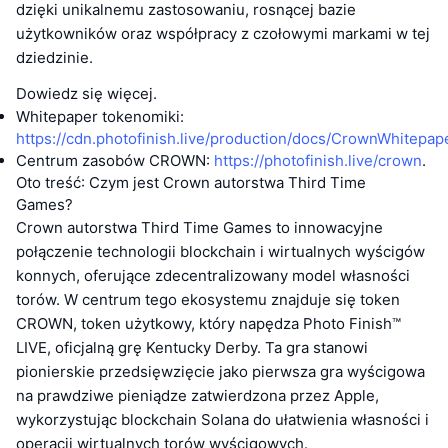
dzięki unikalnemu zastosowaniu, rosnącej bazie
użytkowników oraz współpracy z czołowymi markami w tej
dziedzinie.
Dowiedz się więcej.
Whitepaper tokenomiki:
https://cdn.photofinish.live/production/docs/CrownWhitepap
Centrum zasobów CROWN:
https://photofinish.live/crown
.
Oto treść: Czym jest Crown autorstwa Third Time
Games?
Crown autorstwa Third Time Games to innowacyjne
połączenie technologii blockchain i wirtualnych wyścigów
konnych, oferujące zdecentralizowany model własności
torów. W centrum tego ekosystemu znajduje się token
CROWN, token użytkowy, który napędza Photo Finish™
LIVE, oficjalną grę Kentucky Derby. Ta gra stanowi
pionierskie przedsięwzięcie jako pierwsza gra wyścigowa
na prawdziwe pieniądze zatwierdzona przez Apple,
wykorzystując blockchain Solana do ułatwienia własności i
operacji wirtualnych torów wyścigowych.