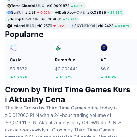
Terra Classic
LUNC
zł0.0001878
0.15%
Sui
SUI
zł2.58
Defi App
HOME
zł0.03835
0.92%
34.35%
Pump.fun
PUMP
zł0.009081
12.91%
Hedera
HBAR
zł0.2576
SKYAI
SKYAI
zł0.2423
3.15%
43.07%
Popularne
Cysic
Pump.fun
ADI
$0.5672
$0.002442
$6.9
98.57%
13.82%
0.03%
Crown by Third Time Games Kurs
i Aktualny Cena
The live
Crown by Third Time Games price today
is
zł0.012063 PLN with a 24-hour trading volume of
zł3,079.11 PLN.
Aktualizujemy ceny CROWN do PLN w
czasie rzeczywistym.
Crown by Third Time Games –