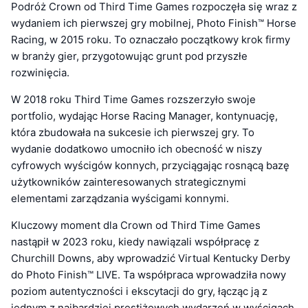
Podróż Crown od Third Time Games rozpoczęła się wraz z
wydaniem ich pierwszej gry mobilnej, Photo Finish™ Horse
Racing, w 2015 roku. To oznaczało początkowy krok firmy
w branży gier, przygotowując grunt pod przyszłe
rozwinięcia.
W 2018 roku Third Time Games rozszerzyło swoje
portfolio, wydając Horse Racing Manager, kontynuację,
która zbudowała na sukcesie ich pierwszej gry. To
wydanie dodatkowo umocniło ich obecność w niszy
cyfrowych wyścigów konnych, przyciągając rosnącą bazę
użytkowników zainteresowanych strategicznymi
elementami zarządzania wyścigami konnymi.
Kluczowy moment dla Crown od Third Time Games
nastąpił w 2023 roku, kiedy nawiązali współpracę z
Churchill Downs, aby wprowadzić Virtual Kentucky Derby
do Photo Finish™ LIVE. Ta współpraca wprowadziła nowy
poziom autentyczności i ekscytacji do gry, łącząc ją z
jednym z najbardziej prestiżowych wydarzeń w wyścigach