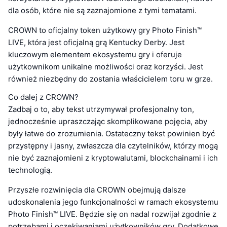
dla osób, które nie są zaznajomione z tymi tematami.
CROWN to oficjalny token użytkowy gry Photo Finish™
LIVE, która jest oficjalną grą Kentucky Derby. Jest
kluczowym elementem ekosystemu gry i oferuje
użytkownikom unikalne możliwości oraz korzyści. Jest
również niezbędny do zostania właścicielem toru w grze.
Co dalej z CROWN?
Zadbaj o to, aby tekst utrzymywał profesjonalny ton,
jednocześnie upraszczając skomplikowane pojęcia, aby
były łatwe do zrozumienia. Ostateczny tekst powinien być
przystępny i jasny, zwłaszcza dla czytelników, którzy mogą
nie być zaznajomieni z kryptowalutami, blockchainami i ich
technologią.
Przyszłe rozwinięcia dla CROWN obejmują dalsze
udoskonalenia jego funkcjonalności w ramach ekosystemu
Photo Finish™ LIVE. Będzie się on nadal rozwijał zgodnie z
potrzebami i oczekiwaniami użytkowników gry. Dodatkowe