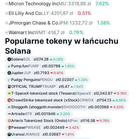
Micron Technology Inc
MU
3318,88 zł
7.62%
Eli Lilly And Co
LLY
4201,87 zł
0.51%
JPmorgan Chase & Co
JPM
1332,72 zł
1.38%
Walmart Inc
WMT
416,7 zł
0.76%
Popularne tokeny w łańcuchu
Solana
Solana
SOL
zł274.28
0.28%
Pump.fun
PUMP
zł0.00798
1.95%
Jupiter
JUP
zł0.7193
0.81%
Pudgy Penguins
PENGU
zł0.02307
1.33%
OFFICIAL TRUMP
TRUMP
zł5.47
1.64%
T-SpaceX tokenized stock (Tessera)
tSpaceX
zł2,042.67
0.70%
CrowdStrike tokenized stock (xStock)
CRWDX
zł754.13
6.66%
Shoggoth (shoggoth.monster)
SHOGGOTH
zł0.002568
4.33%
Artrade
ATR
zł0.001946
3.20%
Arteris Tokenized Stock (Ondo)
AIPon
zł116.58
0.70%
Pwease
PWEASE
zł0.002449
3.42%
Uranus
URANUS
zł0.02687
1.81%