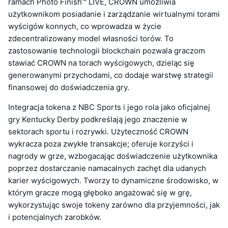
ramach Photo Finish™ LIVE, CROWN umożliwia
użytkownikom posiadanie i zarządzanie wirtualnymi torami
wyścigów konnych, co wprowadza w życie
zdecentralizowany model własności torów. To
zastosowanie technologii blockchain pozwala graczom
stawiać CROWN na torach wyścigowych, dzieląc się
generowanymi przychodami, co dodaje warstwę strategii
finansowej do doświadczenia gry.
Integracja tokena z NBC Sports i jego rola jako oficjalnej
gry Kentucky Derby podkreślają jego znaczenie w
sektorach sportu i rozrywki. Użyteczność CROWN
wykracza poza zwykłe transakcje; oferuje korzyści i
nagrody w grze, wzbogacając doświadczenie użytkownika
poprzez dostarczanie namacalnych zachęt dla udanych
karier wyścigowych. Tworzy to dynamiczne środowisko, w
którym gracze mogą głęboko angażować się w grę,
wykorzystując swoje tokeny zarówno dla przyjemności, jak
i potencjalnych zarobków.