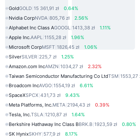
Gold
GOLD
15 361,91 zł
0.64%
Nvidia Corp
NVDA
805,76 zł
2.56%
Alphabet Inc Class A
GOOGL
1413,38 zł
1.11%
Apple Inc.
AAPL
1155,28 zł
1.96%
Microsoft Corp
MSFT
1826,45 zł
1.06%
Silver
SILVER
225,7 zł
1.25%
Amazon.com Inc
AMZN
1034,27 zł
2.32%
Taiwan Semiconductor Manufacturing Co Ltd
TSM
1553,27 
Broadcom Inc
AVGO
1554,19 zł
6.61%
SpaceX
SPCX
431,73 zł
9.43%
Meta Platforms, Inc.
META
2194,43 zł
0.39%
Tesla, Inc.
TSLA
1210,87 zł
1.64%
Berkshire Hathaway Inc Class B
BRK.B
1923,59 zł
0.80%
SK Hynix
SKHY
577,9 zł
8.17%