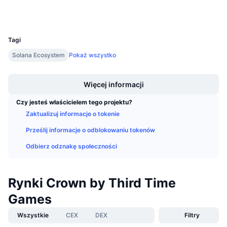
Wallets
Nadchodzące wyprzedaże
Stopy finansowania
Ucz się i zarabiaj
UCID
25714
Tagi
Kalendarze
Solana Ecosystem
Pokaż wszystko
Boost
Kalendarz ICO
Więcej informacji
Kalendarz wydarzeń
Czy jesteś właścicielem tego projektu?
Zaktualizuj informacje o tokenie
Prześlij informacje o odblokowaniu tokenów
Odbierz odznakę społeczności
Rynki Crown by Third Time
Games
Wszystkie
CEX
DEX
Filtry