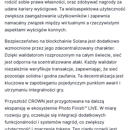
rościć sobie prawa własności, oraz zdobywać nagrody za
udane kariery wyścigowe. Ta wieloaspektowa użyteczność
zwiększa zaangażowanie użytkowników i zapewnia
namacalny związek między wirtualnymi a rzeczywistymi
aspektami wyścigów konnych.
Bezpieczeństwo na blockchainie Solana jest dodatkowo
wzmocnione przez jego zdecentralizowany charakter.
Dzięki walidatorom rozproszonym na całym świecie, sieć
jest odporna na scentralizowane ataki. Każdy walidator
niezależnie weryfikuje transakcje, zapewniając, że sieć
pozostaje solidna i godna zaufania. Ta decentralizacja jest
kluczowa w zapobieganiu pojedynczym punktom awarii i
utrzymaniu integralności gry.
Przyszłość CROWN jest przygotowana na dalszą
ekspansję w ekosystemie Photo Finish™ LIVE. W miarę
rozwoju gry, oczekuje się integracji dodatkowych
funkcjonalności i systemów nagród, co zwiększy
użyteczność i znaczenie tokena. Ten ciągły rozwój jest