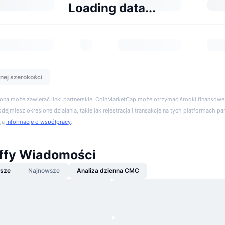
Loading data...
nej szerokości
trona może zawierać linki partnerskie. CoinMarketCap może otrzymać środki finansowe,
podejmiesz określone działania, takie jak rejestracja i transakcje na tych platformach pa
cją
Informacje o współpracy
.
ffy Wiadomości
jsze
Najnowsze
Analiza dzienna CMC