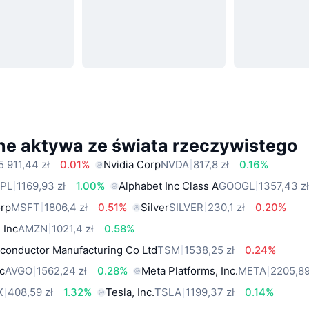
ne aktywa ze świata rzeczywistego
5 911,44 zł
0.01%
Nvidia Corp
NVDA
817,8 zł
0.16%
PL
1169,93 zł
1.00%
Alphabet Inc Class A
GOOGL
1357,43 z
orp
MSFT
1806,4 zł
0.51%
Silver
SILVER
230,1 zł
0.20%
 Inc
AMZN
1021,4 zł
0.58%
conductor Manufacturing Co Ltd
TSM
1538,25 zł
0.24%
c
AVGO
1562,24 zł
0.28%
Meta Platforms, Inc.
META
2205,89
X
408,59 zł
1.32%
Tesla, Inc.
TSLA
1199,37 zł
0.14%