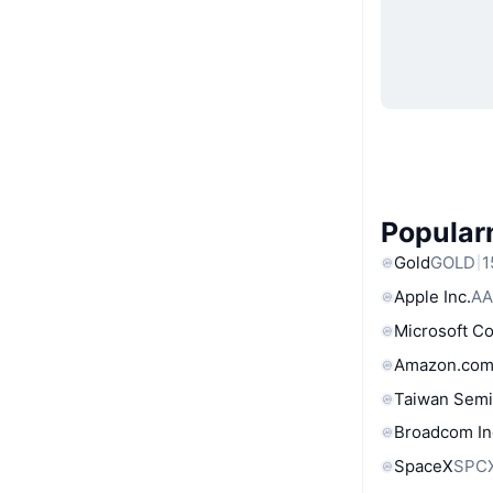
Popular
Gold
GOLD
1
Apple Inc.
AA
Microsoft C
Amazon.com
Taiwan Semi
Broadcom In
SpaceX
SPC