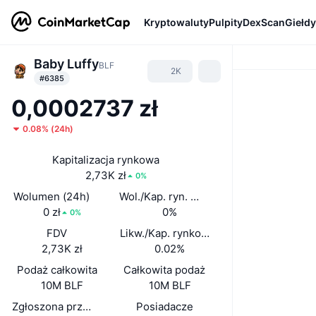
Kryptowaluty
Pulpity
DexScan
Giełdy
Baby Luffy
BLF
2K
#6385
0,0002737 zł
0.08%
(
24h
)
Kapitalizacja rynkowa
2,73K zł
0%
Wolumen (24h)
Wol./Kap. ryn. (24 h)
0 zł
0%
0%
FDV
Likw./Kap. rynkowa
2,73K zł
0.02%
Podaż całkowita
Całkowita podaż
10M BLF
10M BLF
Zgłoszona przez zespół podaż w obiegu
Posiadacze