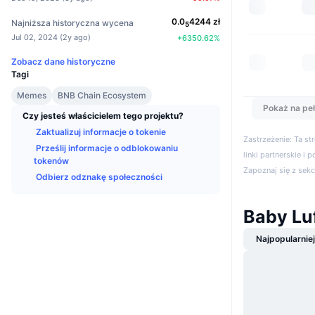
0.0
4244
zł
Najniższa historyczna wycena
5
Jul 02, 2024
(
2y ago
)
+
6350.62
%
Zobacz dane historyczne
Tagi
Memes
BNB Chain Ecosystem
Pokaż na peł
Czy jesteś właścicielem tego projektu?
Zaktualizuj informacje o tokenie
Zastrzeżenie: Ta s
Prześlij informacje o odblokowaniu
linki partnerskie i 
tokenów
Zapoznaj się z sek
Odbierz odznakę społeczności
Baby Lu
Najpopularnie