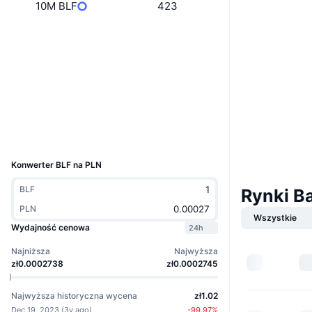
10M BLF
423
Website
Strona internetowa
Whitepaper
Media społ.
Kontrakty
0xe3b4...56876d
Explorer
bscscan.com
Wallets
UCID
28339
Konwerter BLF na PLN
BLF
Rynki B
PLN
Wszystkie
Wydajność cenowa
24h
Najniższa
Najwyższa
zł0.0002738
zł0.0002745
Najwyższa historyczna wycena
zł1.02
Dec 19, 2023
(
3y ago
)
-99.97
%