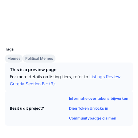
Tophandelaren
Artikelen
Instroom/uitstroom van exchanges
DEX API
Converter
Sociale kanalen
Leaderboards
Spot
Contracten
0xb292...035aD4
Sentiment
Zakelijk
Nieuwsbrief
Indicatoren
Trending
Derivaten
Explorers
bscscan.com
Wallets
Prijzen
CMC Launch
Aankomend
Fear & greed index
UCID
29561
Bronnen
CMC Labs
Tags
Recent toegevoegd
Seizoensindex Altcoin
Memes
Political Memes
CMC Max
Winnaars en verliezers
Indicatoren marktcyclus
This is a preview page.
Documentatie
For more details on listing tiers, refer to
Listings Review
Topverhalen
Meest bezocht
Bitcoin-dominantie
Criteria Section B - (3).
FAQ
Telegram-bot
Sentiment van de gemeenschap
CoinMarketCap 20 Index
Informatie over tokens bijwerken
AI-integraties
Adverteren
Dien Token Unlocks in
Bezit u dit project?
Chain ranking
CoinMarketCap 100 Index
Communitybadge claimen
CMC Agent Hub
Voorspellingsmarkten
ETF-stromen
Site-widgets
Vaardighedenmarktplaats