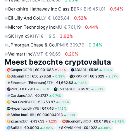
Berkshire Hathaway Inc Class B
BRK.B
€ 451,01
0.54%
Eli Lilly And Co
LLY
€ 1.025,84
0.52%
Micron Technology Inc
MU
€ 761,19
0.44%
SK Hynix
SKHY
€ 119,5
3.92%
JPmorgan Chase & Co
JPM
€ 309,79
0.34%
Walmart Inc
WMT
€ 96,69
0.20%
Meest bezochte cryptovaluta
Casper
CSPR
€0.001688
ADI
ADI
€5.96
7.15%
0.07%
Bitcoin
BTC
€56,278.58
XRP
XRP
€0.9029
0.39%
2.57%
Ethereum (Ethereum)
ETH
€1,662.83
0.48%
Pi
PI
€0.07911
Solana
SOL
€65.95
3.36%
3.81%
Cardano
ADA
€0.1727
0.74%
PAX Gold
PAXG
€3,753.97
0.22%
Hyperliquid
HYPE
€47.46
1.12%
Shiba Inu
SHIB
€0.000004013
1.21%
Zcash
ZEC
€437.53
Biconomy
BICO
€0.04982
1.23%
8.72%
Sui
SUI
€0.6003
SKYAI
SKYAI
€0.1022
3.68%
0.65%