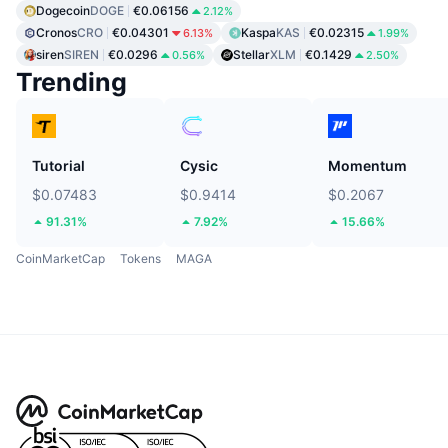
Dogecoin
DOGE
€0.06156
2.12%
Cronos
CRO
€0.04301
Kaspa
KAS
€0.02315
6.13%
1.99%
siren
SIREN
€0.0296
Stellar
XLM
€0.1429
0.56%
2.50%
Trending
Tutorial
Cysic
Momentum
$0.07483
$0.9414
$0.2067
91.31%
7.92%
15.66%
CoinMarketCap
Tokens
MAGA