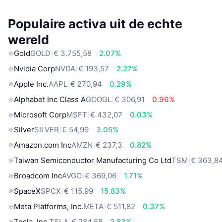
Populaire activa uit de echte
wereld
Gold
GOLD
€ 3.755,58
2.07%
Nvidia Corp
NVDA
€ 193,57
2.27%
Apple Inc.
AAPL
€ 270,94
0.29%
Alphabet Inc Class A
GOOGL
€ 306,91
0.96%
Microsoft Corp
MSFT
€ 432,07
0.03%
Silver
SILVER
€ 54,99
3.05%
Amazon.com Inc
AMZN
€ 237,3
0.82%
Taiwan Semiconductor Manufacturing Co Ltd
TSM
€ 363,8
Broadcom Inc
AVGO
€ 369,06
1.71%
SpaceX
SPCX
€ 115,99
15.83%
Meta Platforms, Inc.
META
€ 511,82
0.37%
Tesla, Inc.
TSLA
€ 284,58
2.83%