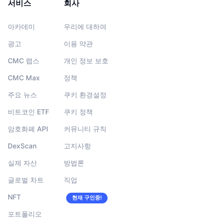
서비스
회사
아카데미
우리에 대하여
광고
이용 약관
CMC 랩스
개인 정보 보호
CMC Max
정책
주요 뉴스
쿠키 환경설정
비트코인 ETF
쿠키 정책
암호화폐 API
커뮤니티 규칙
DexScan
고지사항
실제 자산
방법론
글로벌 차트
직업
NFT
현재 구인중!
포트폴리오