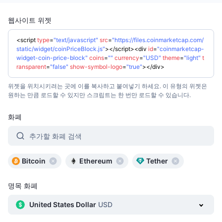
트렌딩
가상자산 ETF
가상자산 배우기
CMC MCP
웹사이트 위젯
신규
비트코인 ETF
x402
<
script
뉴스
type
=
"text/javascript"
src
=
"https://files.coinmarketcap.com/
static/widget/coinPriceBlock.js"
>
</
script
>
<
div
id
=
"coinmarketcap-
크립토
이더리움 ETF
widget-coin-price-block"
coins
=
""
currency
=
"USD"
theme
=
"light"
t
아카데미
ransparent
=
"false"
show-symbol-logo
=
"true"
>
</
div
>
정치
위젯을 위치시키려는 곳에 이를 복사하고 붙여넣기 하세요. 이 유형의 위젯은
기술적 분석
조사
원하는 만큼 로드할 수 있지만 스크립트는 한 번만 로드할 수 있습니다.
스포츠
RSI
비디오
화폐
금융
MACD
용어집
추가할 화폐 검색
테크
Bitcoin
Ethereum
Tether
파생상품
캠페인
NFT
명목 화폐
개요
에어드롭
United States Dollar
USD
전체 NFT 통계
청산
다이아몬드 리워드