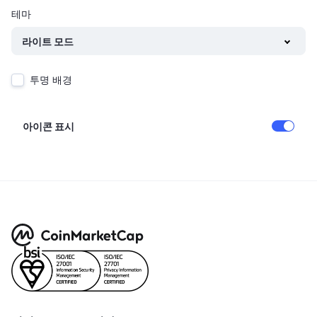
다가오는 판매
테마
펀딩비
배우며 수익 창출
라이트 모드
일정
투명 배경
ICO 캘린더
아이콘 표시
이벤트 달력