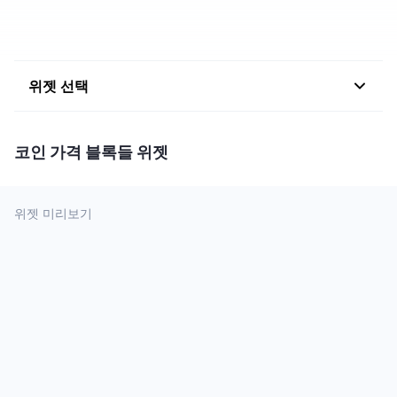
상위 트레이더들
기사들
거래소 유입/유출
DEX API
계산기
리더보드
스팟
센티멘트
엔터프라이즈
뉴스레터
지표
트렌딩
파생상품
위젯 선택
가격
CMC Launch
예정
공포 및 탐욕 지수.
리소스
CMC 랩스
최근 상장된 종목
알트코인 시즌 지수
코인 가격 블록들 위젯
CMC Max
상승 및 하락 종목
시장 주기 지표
문서
위젯 미리보기
주요 뉴스
가장 많이 방문한 종목
비트코인 도미넌스
FAQ
텔레그램 봇
커뮤니티 정서
CoinMarketCap 20 지수
AI 통합
광고
체인 순위
CoinMarketCap 100 지수
CMC 에이전트 허브
예측 시장
ETF 자금 흐름
사이트 위젯
스킬 마켓플레이스