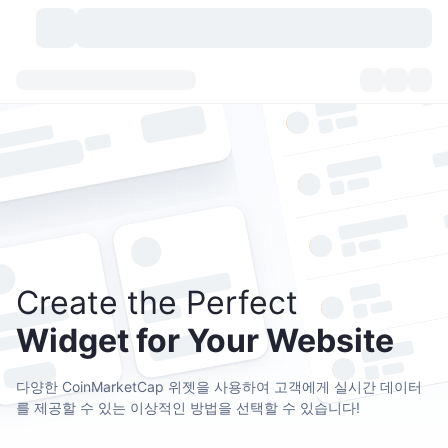
가상자산
대시보드
가상자산
DexScan
시장
순위
시그널
거래소
카테고리
New
시장 개요
요즘 핫한 종목
커뮤니티
과거 스냅샷
현물 시장
중앙화 거래소
Create the Perfect
새로운
피드
API
토큰 락업 해제
가상자산 수
스팟
Widget for Your Website
상승 종목
주제
이자농사
서비스
비트코인 트레저리
파생상품
API
다양한 CoinMarketCap 위젯을 사용하여 고객에게 실시간 데이터
밈 탐색기
라이브
실제 자산
BNB 트레저리
를 제공할 수 있는 이상적인 방법을 선택할 수 있습니다!
서비스
암호화폐 API
탈중앙화 거래소