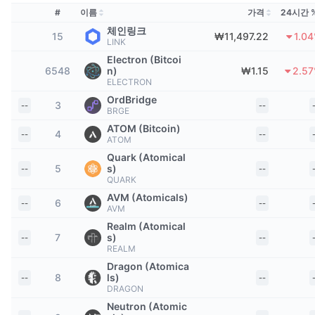
상위 트레이더들
기사들
거래소 유입/유출
DEX API
계산기
리더보드
#
이름
가격
24시간 
스팟
체인링크
센티멘트
15
₩11,497.22
1.0
엔터프라이즈
뉴스레터
LINK
지표
트렌딩
파생상품
Electron (Bitcoi
6548
n)
₩1.15
2.5
가격
CMC Launch
예정
공포 및 탐욕 지수.
ELECTRON
OrdBridge
3
--
--
리소스
CMC 랩스
BRGE
최근 상장된 종목
알트코인 시즌 지수
ATOM (Bitcoin)
4
--
--
ATOM
CMC Max
상승 및 하락 종목
시장 주기 지표
Quark (Atomical
문서
5
s)
--
--
주요 뉴스
QUARK
가장 많이 방문한 종목
비트코인 도미넌스
FAQ
AVM (Atomicals)
6
--
--
AVM
텔레그램 봇
커뮤니티 정서
CoinMarketCap 20 지수
Realm (Atomical
AI 통합
7
s)
--
--
광고
체인 순위
REALM
CoinMarketCap 100 지수
Dragon (Atomica
CMC 에이전트 허브
8
ls)
--
--
DRAGON
예측 시장
ETF 자금 흐름
사이트 위젯
스킬 마켓플레이스
Neutron (Atomic