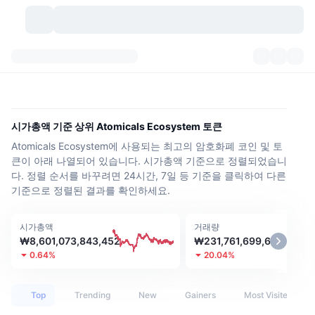
가상자산
대시보드
가상자산
DexScan
시장
순위
시가총액 기준 상위 Atomicals Ecosystem 토큰
Atomicals Ecosystem에 사용되는 최고의 암호화폐 코인 및 토
시그널
거래소
카테고리
New
시장 개요
큰이 아래 나열되어 있습니다. 시가총액 기준으로 정렬되었습니
다. 정렬 순서를 바꾸려면 24시간, 7일 등 기준을 클릭하여 다른
요즘 핫한 종목
커뮤니티
과거 스냅샷
현물 시장
중앙화 거래소
기준으로 정렬된 결과를 확인하세요.
새로운
피드
API
토큰 락업 해제
가상자산 수
스팟
시가총액
거래량
₩8,601,073,843,452
₩231,761,699,670
상승 종목
주제
이자농사
서비스
비트코인 트레저리
파생상품
API
0.64%
20.04%
밈 탐색기
라이브
실제 자산
BNB 트레저리
서비스
암호화폐 API
탈중앙화 거래소
Top
Trending
New
Gainers
Most Visited