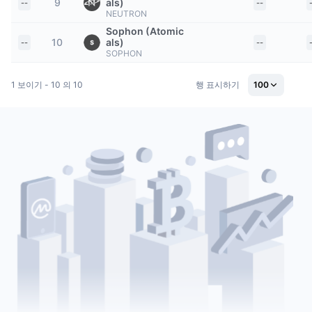
9
als)
--
--
트렌딩
가상자산 ETF
NEUTRON
가상자산 배우기
CMC MCP
Sophon (Atomic
10
als)
--
--
신규
비트코인 ETF
SOPHON
x402
뉴스
크립토
이더리움 ETF
1 보이기 - 10 의 10
행 표시하기
100
아카데미
정치
기술적 분석
조사
스포츠
RSI
비디오
금융
MACD
용어집
테크
파생상품
캠페인
NFT
개요
에어드롭
전체 NFT 통계
청산
다이아몬드 리워드