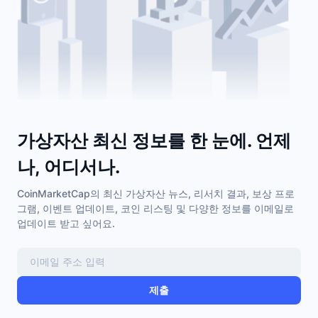
트렌딩
가상자산 ETF
가상자산 배우기
CMC MCP
신규
비트코인 ETF
x402
뉴스
크립토
이더리움 ETF
아카데미
정치
기술적 분석
조사
가상자산 최신 정보를 한 눈에. 언제
스포츠
RSI
비디오
나, 어디서나.
금융
MACD
CoinMarketCap의 최신 가상자산 뉴스, 리서치 결과, 보상 프로
용어집
그램, 이벤트 업데이트, 코인 리스팅 및 다양한 정보를 이메일로
테크
업데이트 받고 싶어요.
파생상품
캠페인
NFT
개요
에어드롭
제출
전체 NFT 통계
청산
다이아몬드 리워드