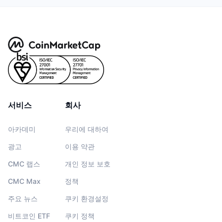
다가오는 판매
펀딩비
배우며 수익 창출
일정
ICO 캘린더
이벤트 달력
서비스
회사
아카데미
우리에 대하여
광고
이용 약관
CMC 랩스
개인 정보 보호
CMC Max
정책
주요 뉴스
쿠키 환경설정
비트코인 ETF
쿠키 정책