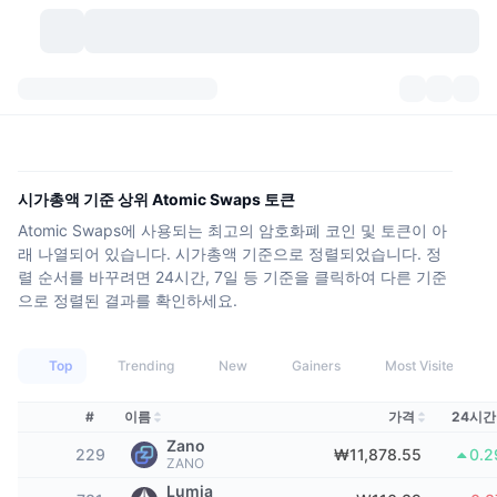
가상자산
대시보드
가상자산
DexScan
시장
순위
시가총액 기준 상위 Atomic Swaps 토큰
Atomic Swaps에 사용되는 최고의 암호화폐 코인 및 토큰이 아
시그널
거래소
카테고리
New
시장 개요
래 나열되어 있습니다. 시가총액 기준으로 정렬되었습니다. 정
렬 순서를 바꾸려면 24시간, 7일 등 기준을 클릭하여 다른 기준
요즘 핫한 종목
커뮤니티
과거 스냅샷
현물 시장
중앙화 거래소
으로 정렬된 결과를 확인하세요.
새로운
피드
API
토큰 락업 해제
가상자산 수
스팟
Top
Trending
New
Gainers
Most Visited
상승 종목
주제
이자농사
서비스
비트코인 트레저리
파생상품
API
#
이름
가격
24시간
밈 탐색기
Zano
라이브
실제 자산
BNB 트레저리
서비스
암호화폐 API
229
₩11,878.55
0.
ZANO
탈중앙화 거래소
Lumia