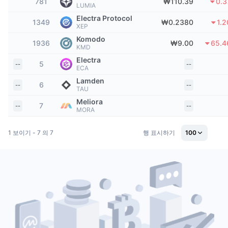
상위 트레이더들
781
₩110.39
0.
기사들
거래소 유입/유출
DEX API
계산기
LUMIA
리더보드
스팟
Electra Protocol
1349
₩0.2380
1.
센티멘트
XEP
엔터프라이즈
뉴스레터
지표
트렌딩
파생상품
Komodo
1936
₩9.00
65.
KMD
가격
CMC Launch
예정
공포 및 탐욕 지수.
Electra
5
--
--
ECA
리소스
CMC 랩스
Lamden
최근 상장된 종목
알트코인 시즌 지수
6
--
--
TAU
Meliora
CMC Max
7
--
--
상승 및 하락 종목
시장 주기 지표
MORA
문서
주요 뉴스
가장 많이 방문한 종목
비트코인 도미넌스
1 보이기 - 7 의 7
행 표시하기
100
FAQ
텔레그램 봇
커뮤니티 정서
CoinMarketCap 20 지수
AI 통합
광고
체인 순위
CoinMarketCap 100 지수
CMC 에이전트 허브
예측 시장
ETF 자금 흐름
사이트 위젯
스킬 마켓플레이스