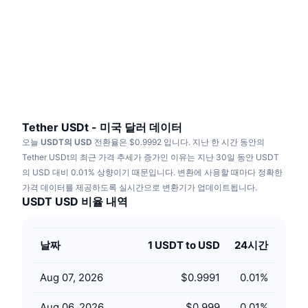
트렌딩
가상자산 ETF
가상자산 배우기
CMC MCP
신규
비트코인 ETF
x402
뉴스
크립토
이더리움 ETF
아카데미
정치
기술적 분석
조사
Tether USDt - 미국 달러 데이터
오늘
USDT의 USD
전환율은 $0.9992 입니다.
지난 한 시간 동안의
스포츠
RSI
비디오
Tether USDt의 최근 가격 추세가 증가인 이유는 지난 30일 동안 USDT
의 USD 대비 0.01% 상향이기 때문입니다.
변환에 사용할 때마다 정확한
금융
MACD
가격 데이터를 제공하도록 실시간으로 변환기가 업데이트됩니다.
용어집
USDT USD 비율 내역
테크
파생상품
캠페인
날짜
1 USDT to USD
24시간
NFT
개요
에어드롭
Aug 07, 2026
$0.9991
0.01
%
전체 NFT 통계
청산
다이아몬드 리워드
Aug 06, 2026
$0.999
0.01
%