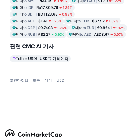
테더
to MYR
RM4.09
테더
to CAD
$1.39
0.95%
1.22%
테더
to IDR
Rp17,809.79
1.39%
테더
to BDT
BDT123.68
0.95%
테더
to AUD
$1.41
테더
to THB
฿32.92
1.28%
1.32%
테더
to GBP
£0.7408
테더
to EUR
€0.8641
1.05%
1.12%
테더
to RUB
₽82.27
테더
to AED
AED3.67
0.10%
0.97%
관련 CMC AI 기사
Tether USDt (USDT) 가격 예측
코인마켓캡
토큰
테더
USD