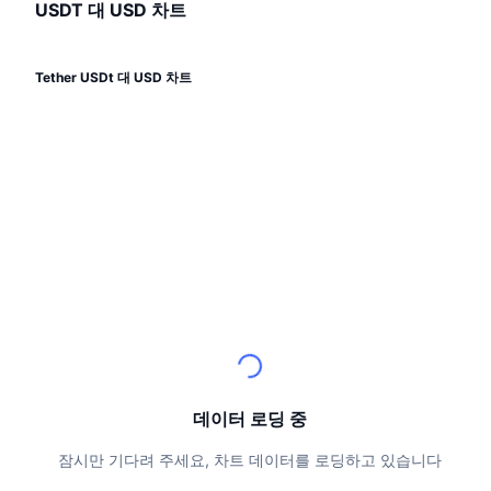
상위 트레이더들
기사들
거래소 유입/유출
USDT 대 USD 차트
DEX API
계산기
리더보드
스팟
센티멘트
엔터프라이즈
뉴스레터
지표
트렌딩
파생상품
Tether USDt 대 USD 차트
가격
CMC Launch
예정
공포 및 탐욕 지수.
리소스
CMC 랩스
최근 상장된 종목
알트코인 시즌 지수
CMC Max
상승 및 하락 종목
시장 주기 지표
문서
주요 뉴스
가장 많이 방문한 종목
비트코인 도미넌스
FAQ
텔레그램 봇
커뮤니티 정서
CoinMarketCap 20 지수
AI 통합
광고
체인 순위
CoinMarketCap 100 지수
데이터 로딩 중
CMC 에이전트 허브
예측 시장
ETF 자금 흐름
잠시만 기다려 주세요, 차트 데이터를 로딩하고 있습니다
사이트 위젯
스킬 마켓플레이스