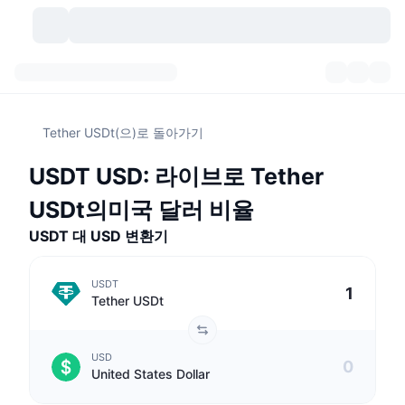
가상자산
대시보드
가상자산
Tether USDt(으)로 돌아가기
DexScan
시장
순위
USDT USD: 라이브로 Tether
시그널
거래소
카테고리
New
시장 개요
USDt의미국 달러 비율
요즘 핫한 종목
커뮤니티
USDT 대 USD 변환기
과거 스냅샷
현물 시장
중앙화 거래소
새로운
피드
API
토큰 락업 해제
가상자산 수
스팟
USDT
Tether USDt
상승 종목
주제
이자농사
서비스
비트코인 트레저리
파생상품
API
USD
밈 탐색기
라이브
실제 자산
BNB 트레저리
서비스
암호화폐 API
United States Dollar
탈중앙화 거래소