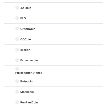
42-coin
FLO
GrandCoin
QQCoin
eToken
Extremecoin
Philosopher Stones
Bytecoin
Mooncoin
RonPaulCoin