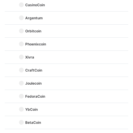
CasinoCoin
Argentum
Orbitcoin
Phoenixcoin
Xivra
CraftCoin
Joulecoin
FedoraCoin
YbCoin
BetaCoin