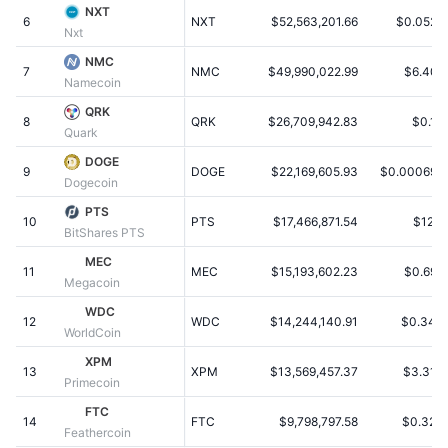
NXT
Sedang Tren
ETF Kripto
6
NXT
$52,563,201.66
$0.0525
Belajar
CMC MCP
Nxt
NMC
Baru
ETF Bitcoin
7
NMC
$49,990,022.99
$6.401
x402
Berita
Namecoin
Kripto
QRK
ETF Ethereum
8
QRK
$26,709,942.83
$0.10
Academy
Quark
Politik
DOGE
9
DOGE
$22,169,605.93
$0.000696
Analisis teknikal
Riset
Dogecoin
Olahraga
PTS
10
PTS
$17,466,871.54
$12.9
RSI
Video
BitShares PTS
Keuangan
MEC
MACD
11
MEC
$15,193,602.23
$0.696
Glosarium
Megacoin
Teknologi
WDC
12
WDC
$14,244,140.91
$0.348
Derivatif
WorldCoin
Kampanye
XPM
NFT
13
XPM
$13,569,457.37
$3.318
Ikhtisar
Airdrop
Primecoin
FTC
Statistik NFT Keseluruhan
14
FTC
$9,798,797.58
$0.322
Likuidasi
Hadiah Berlian
Feathercoin