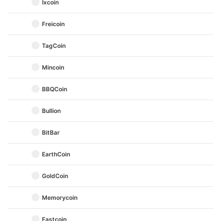
Ixcoin
Freicoin
TagCoin
Mincoin
BBQCoin
Bullion
BitBar
EarthCoin
GoldCoin
Memorycoin
Fastcoin