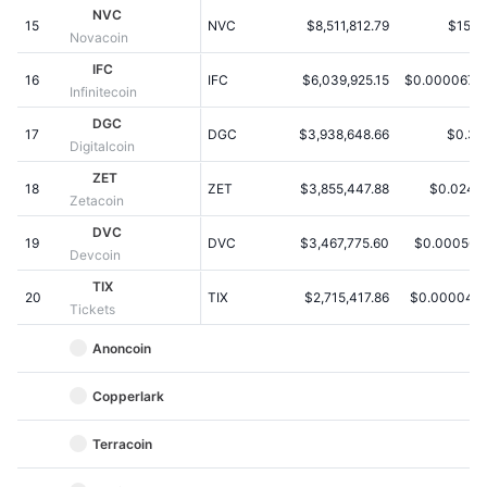
Penjualan Mendatang
NVC
15
NVC
$8,511,812.79
$15.0
Tingkat Pendanaan
Belajar & Dapatkan
Novacoin
IFC
16
IFC
$6,039,925.15
$0.0000672
Infinitecoin
Kalender
DGC
17
DGC
$3,938,648.66
$0.31
Digitalcoin
Kalender ICO
ZET
18
ZET
$3,855,447.88
$0.0241
Zetacoin
Kalender Event
DVC
19
DVC
$3,467,775.60
$0.000566
Devcoin
TIX
20
TIX
$2,715,417.86
$0.000040
Tickets
Anoncoin
Copperlark
Terracoin