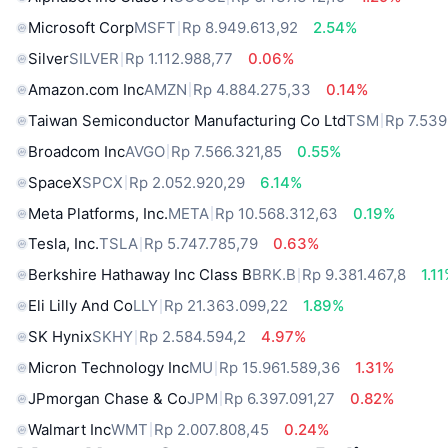
Microsoft Corp
MSFT
Rp 8.949.613,92
2.54%
Silver
SILVER
Rp 1.112.988,77
0.06%
Amazon.com Inc
AMZN
Rp 4.884.275,33
0.14%
Taiwan Semiconductor Manufacturing Co Ltd
TSM
Rp 7.539
Broadcom Inc
AVGO
Rp 7.566.321,85
0.55%
SpaceX
SPCX
Rp 2.052.920,29
6.14%
Meta Platforms, Inc.
META
Rp 10.568.312,63
0.19%
Tesla, Inc.
TSLA
Rp 5.747.785,79
0.63%
Berkshire Hathaway Inc Class B
BRK.B
Rp 9.381.467,8
1.1
Eli Lilly And Co
LLY
Rp 21.363.099,22
1.89%
SK Hynix
SKHY
Rp 2.584.594,2
4.97%
Micron Technology Inc
MU
Rp 15.961.589,36
1.31%
JPmorgan Chase & Co
JPM
Rp 6.397.091,27
0.82%
Walmart Inc
WMT
Rp 2.007.808,45
0.24%