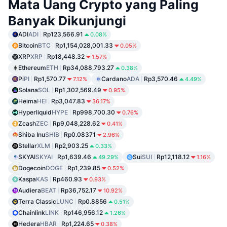
Mata Uang Crypto yang Paling
Banyak Dikunjungi
ADI
ADI
Rp123,566.91
0.08%
Bitcoin
BTC
Rp1,154,028,001.33
0.05%
XRP
XRP
Rp18,448.32
1.57%
Ethereum
ETH
Rp34,088,793.27
0.38%
Pi
PI
Rp1,570.77
Cardano
ADA
Rp3,570.46
7.12%
4.49%
Solana
SOL
Rp1,302,569.49
0.95%
Heima
HEI
Rp3,047.83
36.17%
Hyperliquid
HYPE
Rp998,700.30
0.76%
Zcash
ZEC
Rp9,048,228.62
0.41%
Shiba Inu
SHIB
Rp0.08371
2.96%
Stellar
XLM
Rp2,903.25
0.33%
SKYAI
SKYAI
Rp1,639.46
Sui
SUI
Rp12,118.12
49.29%
1.16%
Dogecoin
DOGE
Rp1,239.85
0.52%
Kaspa
KAS
Rp460.93
0.93%
Audiera
BEAT
Rp36,752.17
10.92%
Terra Classic
LUNC
Rp0.8856
0.51%
Chainlink
LINK
Rp146,956.12
1.26%
Hedera
HBAR
Rp1,224.65
0.38%