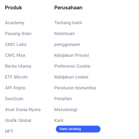
Produk
Perusahaan
Academy
Tentang kami
Pasang Iklan
Ketentuan
CMC Labs
penggunaan
CMC Max
Kebijakan Privasi
Berita Utama
Preferensi Cookie
ETF Bitcoin
Kebijakan cookie
API Kripto
Peraturan Komunitas
DexScan
Penafian
Aset Dunia Nyata
Metodologi
Grafik Global
Karir
Kami sedang
NFT
merekrut!