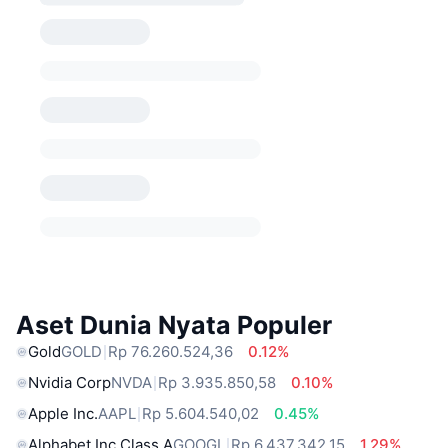
Aset Dunia Nyata Populer
Gold
GOLD
Rp 76.260.524,36
0.12%
Nvidia Corp
NVDA
Rp 3.935.850,58
0.10%
Apple Inc.
AAPL
Rp 5.604.540,02
0.45%
Alphabet Inc Class A
GOOGL
Rp 6.437.342,15
1.29%