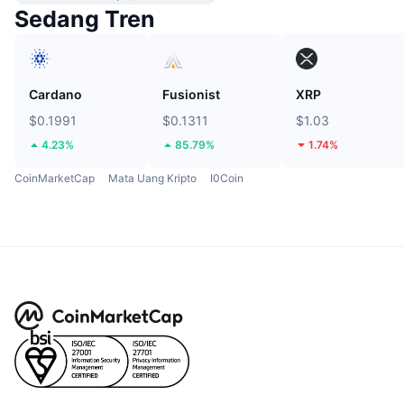
Sedang Tren
Cardano
Fusionist
XRP
$0.1991
$0.1311
$1.03
4.23%
85.79%
1.74%
CoinMarketCap
Mata Uang Kripto
I0Coin