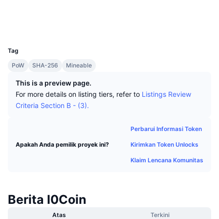
Trader Teratas
Artikel
Aliran Masuk/Keluar Bursa
DEX API
Konverter
Medsos
Papan Peringkat
Spot
Penyelidik
chainz.cryptoid.info
Sentimen
Perusahaan
Buletin
UCID
Indikator
Sedang Tren
Derivatif
63
Tag
Harga
CMC Launch
Yang akan datang
Indeks Ketakutan dan Keserakahan.
PoW
SHA-256
Mineable
Sumber Daya
CMC Labs
Baru Ditambahkan
Indeks Altcoin Season
This is a preview page.
For more details on listing tiers, refer to
Listings Review
CMC Max
Kenaikan & Penurunan
Indikator Siklus Pasar
Criteria Section B - (3).
Dokumentasi
Berita Utama
Paling Sering Dikunjungi
Dominasi Bitcoin
Perbarui Informasi Token
FAQ
Kirimkan Token Unlocks
Apakah Anda pemilik proyek ini?
Bot Telegram
Sentimen komunitas
CoinMarketCap 20 Index
Klaim Lencana Komunitas
Integrasi AI
Pasang Iklan
Peringkat Rantai
CoinMarketCap 100 Index
Hub Agen CMC
Berita I0Coin
Pasar Prediksi
Aliran ETF
Widget Situs
Pasar Keterampilan
Atas
Terkini