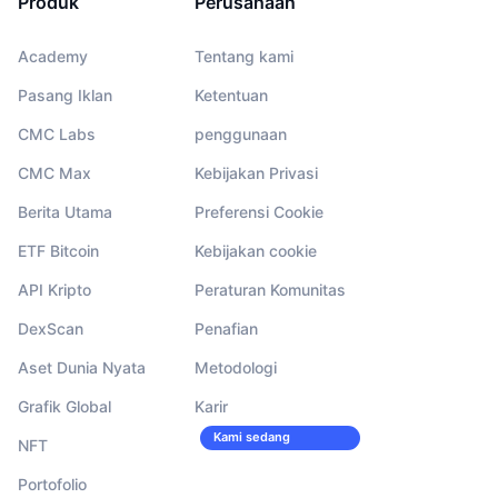
Produk
Perusahaan
Academy
Tentang kami
Pasang Iklan
Ketentuan
CMC Labs
penggunaan
CMC Max
Kebijakan Privasi
Berita Utama
Preferensi Cookie
ETF Bitcoin
Kebijakan cookie
API Kripto
Peraturan Komunitas
DexScan
Penafian
Aset Dunia Nyata
Metodologi
Grafik Global
Karir
Kami sedang
NFT
merekrut!
Portofolio