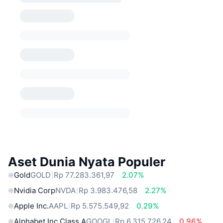
Aset Dunia Nyata Populer
Gold
GOLD
Rp 77.283.361,97
2.07%
Nvidia Corp
NVDA
Rp 3.983.476,58
2.27%
Apple Inc.
AAPL
Rp 5.575.549,92
0.29%
Alphabet Inc Class A
GOOGL
Rp 6.315.726,24
0.96%