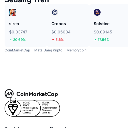
siren
Cronos
Solstice
$0.03747
$0.05004
$0.09145
20.69%
5.6%
17.56%
CoinMarketCap
Mata Uang Kripto
Memorycoin