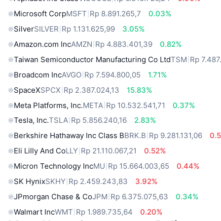
Microsoft Corp
MSFT
Rp 8.891.265,7
0.03%
Silver
SILVER
Rp 1.131.625,99
3.05%
Amazon.com Inc
AMZN
Rp 4.883.401,39
0.82%
Taiwan Semiconductor Manufacturing Co Ltd
TSM
Rp 7.487
Broadcom Inc
AVGO
Rp 7.594.800,05
1.71%
SpaceX
SPCX
Rp 2.387.024,13
15.83%
Meta Platforms, Inc.
META
Rp 10.532.541,71
0.37%
Tesla, Inc.
TSLA
Rp 5.856.240,16
2.83%
Berkshire Hathaway Inc Class B
BRK.B
Rp 9.281.131,06
0.
Eli Lilly And Co
LLY
Rp 21.110.067,21
0.52%
Micron Technology Inc
MU
Rp 15.664.003,65
0.44%
SK Hynix
SKHY
Rp 2.459.243,83
3.92%
JPmorgan Chase & Co
JPM
Rp 6.375.075,63
0.34%
Walmart Inc
WMT
Rp 1.989.735,64
0.20%