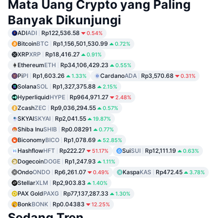
Mata Uang Crypto yang Paling
Banyak Dikunjungi
ADI
ADI
Rp122,536.58
0.54%
Bitcoin
BTC
Rp1,156,501,530.99
0.72%
XRP
XRP
Rp18,416.27
0.91%
Ethereum
ETH
Rp34,106,429.23
0.55%
Pi
PI
Rp1,603.26
Cardano
ADA
Rp3,570.68
1.33%
0.31%
Solana
SOL
Rp1,327,375.88
2.15%
Hyperliquid
HYPE
Rp964,971.27
2.48%
Zcash
ZEC
Rp9,036,294.55
0.57%
SKYAI
SKYAI
Rp2,041.55
19.87%
Shiba Inu
SHIB
Rp0.08291
0.77%
Biconomy
BICO
Rp1,078.69
52.85%
Hashflow
HFT
Rp222.27
Sui
SUI
Rp12,111.19
51.17%
0.63%
Dogecoin
DOGE
Rp1,247.93
1.11%
Ondo
ONDO
Rp6,261.07
Kaspa
KAS
Rp472.45
0.49%
3.78%
Stellar
XLM
Rp2,903.83
1.40%
PAX Gold
PAXG
Rp77,137,287.33
1.30%
Bonk
BONK
Rp0.04383
12.25%
Sedang Tren