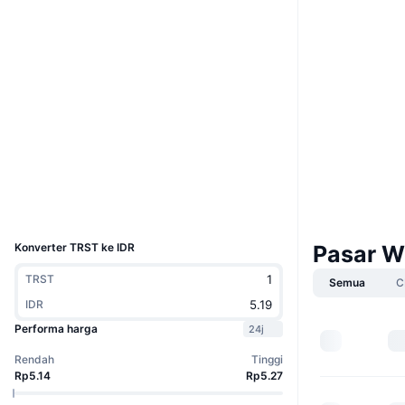
Website
Whitepaper
Situs web
Medsos
Kontrak
0xcb94...28e41b
3.0
Peringkat (CertiK)
etherscan.io
Penyelidik
Dompet-dompet
UCID
1638
Konverter TRST ke IDR
Pasar W
TRST
Semua
C
IDR
Performa harga
24j
Rendah
Tinggi
Rp5.14
Rp5.27