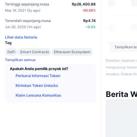
Tertinggi sepanjang masa
Rp26,400.88
May 19, 2021
(
5y ago
)
-99.98
%
Terendah sepanjang masa
Rp4.74
Jun 30, 2026
(
1m ago
)
+
9.6
%
Lihat data historis
Tag
Tampilkan l
DeFi
Smart Contracts
Ethereum Ecosystem
Tampilkan semua
Penafian: Halaman 
mengunjungi tautan 
Apakah Anda pemilik proyek ini?
tersebut. Silakan li
Perbarui Informasi Token
Kirimkan Token Unlocks
Berita 
Klaim Lencana Komunitas