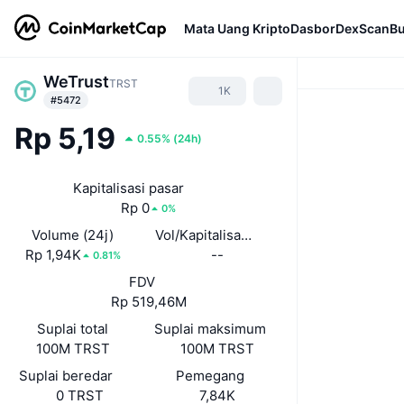
Mata Uang Kripto
Dasbor
DexScan
Bu
WeTrust
TRST
1K
#5472
Rp 5,19
0.55%
(
24h
)
Kapitalisasi pasar
Rp 0
0%
Volume (24j)
Vol/Kapitalisasi Pasar (24J)
Rp 1,94K
--
0.81%
FDV
Rp 519,46M
Suplai total
Suplai maksimum
100M TRST
100M TRST
Suplai beredar
Pemegang
0 TRST
7,84K