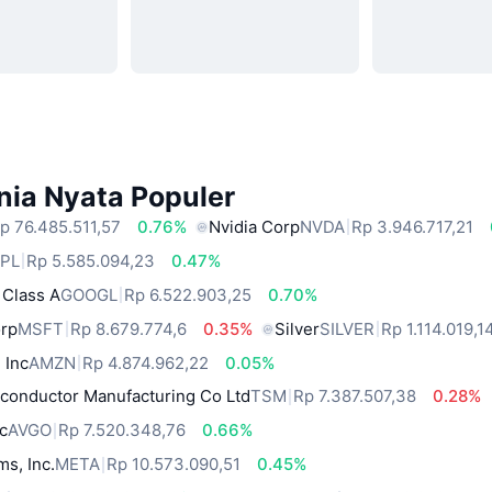
nia Nyata Populer
p 76.485.511,57
0.76%
Nvidia Corp
NVDA
Rp 3.946.717,21
PL
Rp 5.585.094,23
0.47%
 Class A
GOOGL
Rp 6.522.903,25
0.70%
orp
MSFT
Rp 8.679.774,6
0.35%
Silver
SILVER
Rp 1.114.019,1
 Inc
AMZN
Rp 4.874.962,22
0.05%
conductor Manufacturing Co Ltd
TSM
Rp 7.387.507,38
0.28%
c
AVGO
Rp 7.520.348,76
0.66%
ms, Inc.
META
Rp 10.573.090,51
0.45%