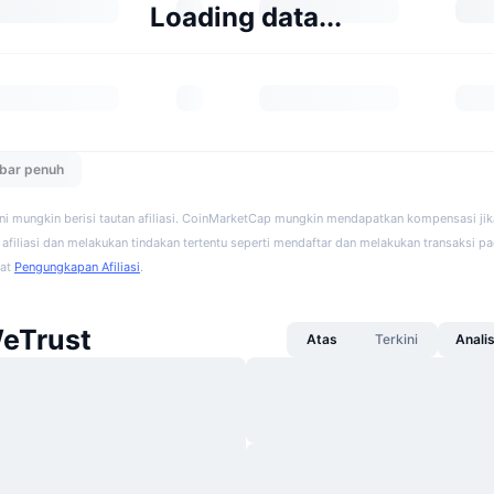
Loading data...
ebar penuh
ini mungkin berisi tautan afiliasi. CoinMarketCap mungkin mendapatkan kompensasi ji
afiliasi dan melakukan tindakan tertentu seperti mendaftar dan melakukan transaksi pad
hat
Pengungkapan Afiliasi
.
WeTrust
Atas
Terkini
Anali