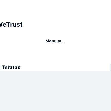
WeTrust
Memuat...
 Teratas