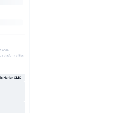
ka Anda
a platform afiliasi
sis Harian CMC