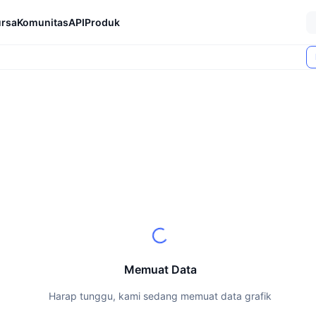
rsa
Komunitas
API
Produk
Memuat Data
Harap tunggu, kami sedang memuat data grafik