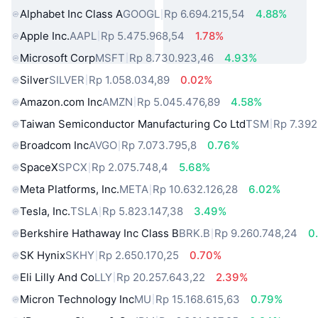
Alphabet Inc Class A
GOOGL
Rp 6.694.215,54
4.88%
Apple Inc.
AAPL
Rp 5.475.968,54
1.78%
Microsoft Corp
MSFT
Rp 8.730.923,46
4.93%
Silver
SILVER
Rp 1.058.034,89
0.02%
Amazon.com Inc
AMZN
Rp 5.045.476,89
4.58%
Taiwan Semiconductor Manufacturing Co Ltd
TSM
Rp 7.392
Broadcom Inc
AVGO
Rp 7.073.795,8
0.76%
SpaceX
SPCX
Rp 2.075.748,4
5.68%
Meta Platforms, Inc.
META
Rp 10.632.126,28
6.02%
Tesla, Inc.
TSLA
Rp 5.823.147,38
3.49%
Berkshire Hathaway Inc Class B
BRK.B
Rp 9.260.748,24
0
SK Hynix
SKHY
Rp 2.650.170,25
0.70%
Eli Lilly And Co
LLY
Rp 20.257.643,22
2.39%
Micron Technology Inc
MU
Rp 15.168.615,63
0.79%