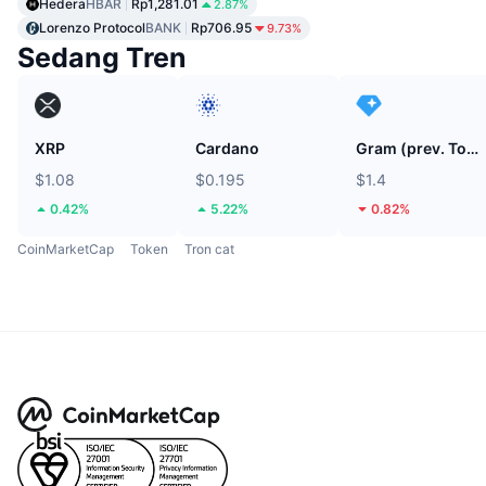
Hedera
HBAR
Rp1,281.01
2.87%
Lorenzo Protocol
BANK
Rp706.95
9.73%
Sedang Tren
XRP
Cardano
Gram (prev. Toncoin)
$1.08
$0.195
$1.4
0.42%
5.22%
0.82%
CoinMarketCap
Token
Tron cat