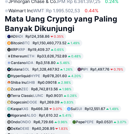
JPmorgan Chase & Co
JPM
Rp 6.361.397,25
0.24%
Walmart Inc
WMT
Rp 1.995.502,53
0.44%
Mata Uang Crypto yang Paling
Banyak Dikunjungi
ADI
ADI
Rp124,358.86
0.35%
Bitcoin
BTC
Rp1,150,460,773.52
1.49%
XRP
XRP
Rp19,409.37
0.65%
Ethereum
ETH
Rp33,626,752.89
0.48%
Cardano
ADA
Rp3,518.80
5.46%
Solana
SOL
Rp1,328,467.92
Pi
PI
Rp1,497.76
1.26%
0.79%
Hyperliquid
HYPE
Rp978,201.60
4.20%
Shiba Inu
SHIB
Rp0.09018
2.98%
Zcash
ZEC
Rp8,742,813.56
1.98%
Terra Classic
LUNC
Rp0.9031
0.28%
Dogecoin
DOGE
Rp1,269.09
0.83%
Kaspa
KAS
Rp466.38
Sui
SUI
Rp12,551.67
3.07%
1.49%
Algorand
ALGO
Rp1,610.32
5.41%
Ondo
ONDO
Rp6,729.66
Pepe
PEPE
Rp0.0531
0.96%
3.07%
DeXe
DEXE
Rp40,208.95
1.83%