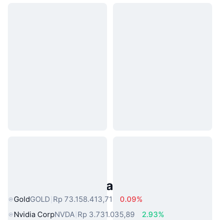
Aset Dunia Nyata Populer
Gold
GOLD
Rp 73.158.413,71
0.09%
Nvidia Corp
NVDA
Rp 3.731.035,89
2.93%