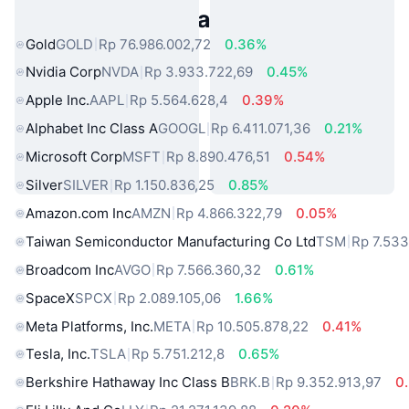
Aset Dunia Nyata Populer
Gold
GOLD
Rp 76.986.002,72
0.36%
Nvidia Corp
NVDA
Rp 3.933.722,69
0.45%
Apple Inc.
AAPL
Rp 5.564.628,4
0.39%
Alphabet Inc Class A
GOOGL
Rp 6.411.071,36
0.21%
Microsoft Corp
MSFT
Rp 8.890.476,51
0.54%
Silver
SILVER
Rp 1.150.836,25
0.85%
Amazon.com Inc
AMZN
Rp 4.866.322,79
0.05%
Taiwan Semiconductor Manufacturing Co Ltd
TSM
Rp 7.533
Broadcom Inc
AVGO
Rp 7.566.360,32
0.61%
SpaceX
SPCX
Rp 2.089.105,06
1.66%
Meta Platforms, Inc.
META
Rp 10.505.878,22
0.41%
Tesla, Inc.
TSLA
Rp 5.751.212,8
0.65%
Berkshire Hathaway Inc Class B
BRK.B
Rp 9.352.913,97
0