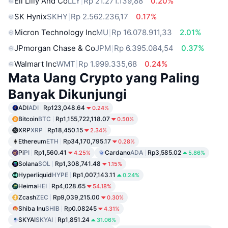
Eli Lilly And Co
LLY
Rp 21.271.139,88
0.20%
SK Hynix
SKHY
Rp 2.562.236,17
0.17%
Micron Technology Inc
MU
Rp 16.078.911,33
2.01%
JPmorgan Chase & Co
JPM
Rp 6.395.084,54
0.37%
Walmart Inc
WMT
Rp 1.999.335,68
0.24%
Mata Uang Crypto yang Paling
Banyak Dikunjungi
ADI
ADI
Rp123,048.64
0.24%
Bitcoin
BTC
Rp1,155,722,118.07
0.50%
XRP
XRP
Rp18,450.15
2.34%
Ethereum
ETH
Rp34,170,795.17
0.28%
Pi
PI
Rp1,560.41
Cardano
ADA
Rp3,585.02
4.25%
5.86%
Solana
SOL
Rp1,308,741.48
1.15%
Hyperliquid
HYPE
Rp1,007,143.11
0.24%
Heima
HEI
Rp4,028.65
54.18%
Zcash
ZEC
Rp9,039,215.00
0.30%
Shiba Inu
SHIB
Rp0.08245
4.31%
SKYAI
SKYAI
Rp1,851.24
31.06%