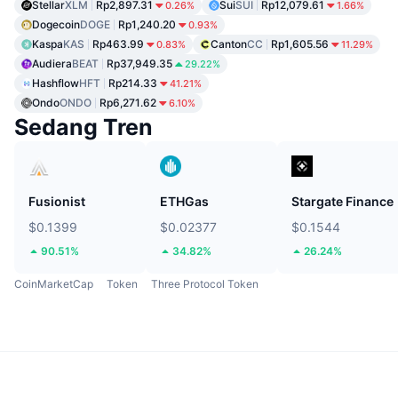
Stellar
XLM
Rp2,897.31
Sui
SUI
Rp12,079.61
0.26%
1.66%
Dogecoin
DOGE
Rp1,240.20
0.93%
Kaspa
KAS
Rp463.99
Canton
CC
Rp1,605.56
0.83%
11.29%
Audiera
BEAT
Rp37,949.35
29.22%
Hashflow
HFT
Rp214.33
41.21%
Ondo
ONDO
Rp6,271.62
6.10%
Sedang Tren
Fusionist
ETHGas
Stargate Finance
$0.1399
$0.02377
$0.1544
90.51%
34.82%
26.24%
CoinMarketCap
Token
Three Protocol Token