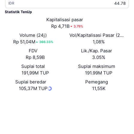
IDR
Sedang Tren
ETF Kripto
Belajar
CMC MCP
Statistik TenUp
Baru
Kapitalisasi pasar
ETF Bitcoin
x402
Berita
Rp 4,71B
3.79%
Kripto
ETF Ethereum
Volume (24j)
Vol/Kapitalisasi Pasar (24J)
Academy
Rp 51,04M
1,08%
366.33%
Politik
FDV
Lik./Kap. Pasar
Analisis teknikal
Riset
Rp 8,59B
3.05%
Olahraga
Suplai total
Suplai maksimum
RSI
Video
191,99M TUP
191.99M TUP
Keuangan
MACD
Suplai beredar
Pemegang
Glosarium
105,37M TUP
11,55K
Teknologi
Situs web
Website
Whitepaper
Derivatif
Kampanye
NFT
Medsos
Ikhtisar
Airdrop
Statistik NFT Keseluruhan
0x7714...c5FE6A
Kontrak
Likuidasi
Hadiah Berlian