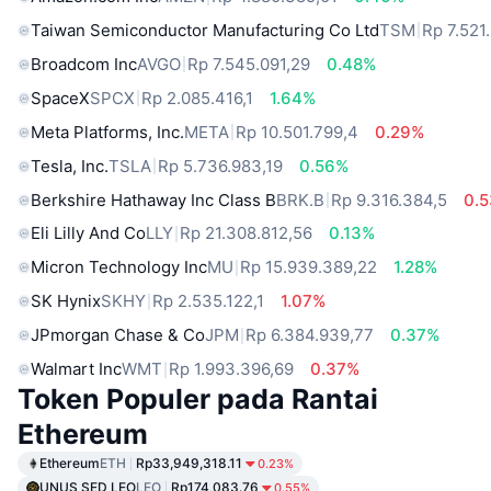
Taiwan Semiconductor Manufacturing Co Ltd
TSM
Rp 7.521
Broadcom Inc
AVGO
Rp 7.545.091,29
0.48%
SpaceX
SPCX
Rp 2.085.416,1
1.64%
Meta Platforms, Inc.
META
Rp 10.501.799,4
0.29%
Tesla, Inc.
TSLA
Rp 5.736.983,19
0.56%
Berkshire Hathaway Inc Class B
BRK.B
Rp 9.316.384,5
0.
Eli Lilly And Co
LLY
Rp 21.308.812,56
0.13%
Micron Technology Inc
MU
Rp 15.939.389,22
1.28%
SK Hynix
SKHY
Rp 2.535.122,1
1.07%
JPmorgan Chase & Co
JPM
Rp 6.384.939,77
0.37%
Walmart Inc
WMT
Rp 1.993.396,69
0.37%
Token Populer pada Rantai
Ethereum
Ethereum
ETH
Rp33,949,318.11
0.23%
UNUS SED LEO
LEO
Rp174,083.76
0.55%