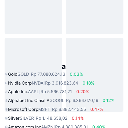
Aset Dunia Nyata Populer
Gold
GOLD
Rp 77.080.624,13
0.03%
Nvidia Corp
NVDA
Rp 3.916.823,64
0.18%
Apple Inc.
AAPL
Rp 5.566.781,21
0.20%
Alphabet Inc Class A
GOOGL
Rp 6.394.670,19
0.12%
Microsoft Corp
MSFT
Rp 8.882.443,55
0.47%
Silver
SILVER
Rp 1.148.658,02
0.14%
Amazon.com Inc
AMZN
Rp 4.880.385,01
0.40%