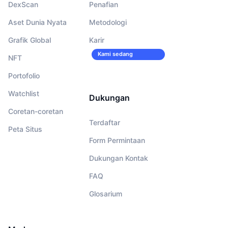
DexScan
Penafian
Aset Dunia Nyata
Metodologi
Grafik Global
Karir
Kami sedang
NFT
merekrut!
Portofolio
Watchlist
Dukungan
Coretan-coretan
Terdaftar
Peta Situs
Form Permintaan
Dukungan Kontak
FAQ
Glosarium