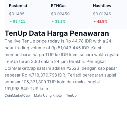
Fusionist
ETHGas
Hashflow
$0.1485
$0.02459
$0.01246
95.42%
38.2%
42.5%
TenUp Data Harga Penawaran
The live
TenUp price today
is Rp 44.78 IDR with a 24-
hour trading volume of Rp 51,043,445 IDR.
Kami
memperbarui harga TUP ke IDR kami secara waktu nyata.
TenUp turun 3.80 dalam 24 jam terakhir.
Peringkat
CoinMarketCap saat ini adalah #2523, dengan kap pasar
sebesar Rp 4,718,379,798 IDR.
Terjadi peredaran suplai
sebesar 105,371,800 TUP koin
dan maks. suplai
191,998,849 TUP koin.
CoinMarketCap
Mata Uang Kripto
TenUp