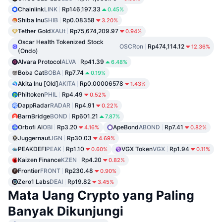
Chainlink
LINK
Rp146,197.33
0.45%
Shiba Inu
SHIB
Rp0.08358
3.20%
Tether Gold
XAUt
Rp75,674,209.97
0.94%
Oscar Health Tokenized Stock
OSCRon
Rp474,114.12
12.36%
(Ondo)
Alvara Protocol
ALVA
Rp41.39
6.48%
Boba Cat
BOBA
Rp7.74
0.19%
Akita Inu [Old]
AKITA
Rp0.00006578
1.43%
Philtoken
PHIL
Rp4.49
0.52%
DappRadar
RADAR
Rp4.91
0.22%
BarnBridge
BOND
Rp601.21
7.87%
Orbofi AI
OBI
Rp3.20
ApeBond
ABOND
Rp7.41
4.16%
0.82%
Juggernaut
JGN
Rp30.03
4.69%
PEAKDEFI
PEAK
Rp1.10
VGX Token
VGX
Rp1.94
0.60%
0.11%
Kaizen Finance
KZEN
Rp4.20
0.82%
Frontier
FRONT
Rp230.48
0.90%
Zero1 Labs
DEAI
Rp19.82
3.45%
Mata Uang Crypto yang Paling
Banyak Dikunjungi