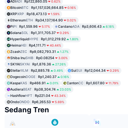
ADI
ADI
Rp122,860.05
0.62%
Bitcoin
BTC
Rp1,157,026,664.85
0.16%
XRP
XRP
Rp18,473.13
1.59%
Ethereum
ETH
Rp34,137,164.90
0.02%
Pi
PI
Rp1,559.96
Cardano
ADA
Rp3,606.43
5.17%
6.18%
Solana
SOL
Rp1,311,705.37
0.29%
Hyperliquid
HYPE
Rp1,012,219.92
1.80%
Heima
HEI
Rp4,111.71
40.44%
Zcash
ZEC
Rp9,082,793.31
1.27%
Shiba Inu
SHIB
Rp0.08254
3.00%
SKYAI
SKYAI
Rp1,876.36
27.26%
Stellar
XLM
Rp2,885.78
Sui
SUI
Rp12,044.34
0.49%
0.29%
Dogecoin
DOGE
Rp1,240.37
0.16%
Kaspa
KAS
Rp466.91
Canton
CC
Rp1,607.80
0.01%
11.79%
Audiera
BEAT
Rp38,304.74
23.03%
Hashflow
HFT
Rp221.04
43.34%
Ondo
ONDO
Rp6,265.53
5.69%
Sedang Tren