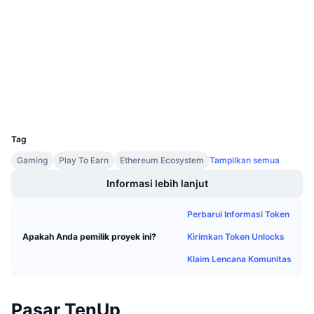
3.7
Penjualan Mendatang
Peringkat (CertiK)
Tingkat Pendanaan
Belajar & Dapatkan
Audits
etherscan.io
Kalender
Penyelidik
Dompet-dompet
Kalender ICO
UCID
4411
Kalender Event
Tag
Gaming
Play To Earn
Ethereum Ecosystem
Tampilkan semua
Informasi lebih lanjut
Perbarui Informasi Token
Kirimkan Token Unlocks
Apakah Anda pemilik proyek ini?
Klaim Lencana Komunitas
Pasar TenUp