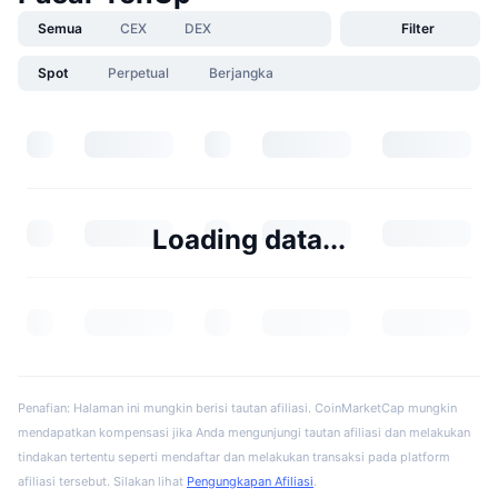
Semua
CEX
DEX
Filter
Spot
Perpetual
Berjangka
Loading data...
Penafian: Halaman ini mungkin berisi tautan afiliasi. CoinMarketCap mungkin
mendapatkan kompensasi jika Anda mengunjungi tautan afiliasi dan melakukan
tindakan tertentu seperti mendaftar dan melakukan transaksi pada platform
afiliasi tersebut. Silakan lihat
Pengungkapan Afiliasi
.