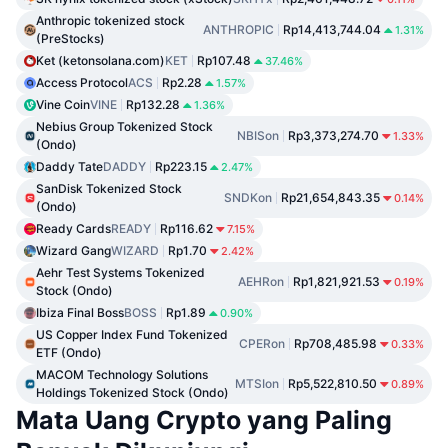
Anthropic tokenized stock
ANTHROPIC
Rp14,413,744.04
1.31%
(PreStocks)
Ket (ketonsolana.com)
KET
Rp107.48
37.46%
Access Protocol
ACS
Rp2.28
1.57%
Vine Coin
VINE
Rp132.28
1.36%
Nebius Group Tokenized Stock
NBISon
Rp3,373,274.70
1.33%
(Ondo)
Daddy Tate
DADDY
Rp223.15
2.47%
SanDisk Tokenized Stock
SNDKon
Rp21,654,843.35
0.14%
(Ondo)
Ready Cards
READY
Rp116.62
7.15%
Wizard Gang
WIZARD
Rp1.70
2.42%
Aehr Test Systems Tokenized
AEHRon
Rp1,821,921.53
0.19%
Stock (Ondo)
Ibiza Final Boss
BOSS
Rp1.89
0.90%
US Copper Index Fund Tokenized
CPERon
Rp708,485.98
0.33%
ETF (Ondo)
MACOM Technology Solutions
MTSIon
Rp5,522,810.50
0.89%
Holdings Tokenized Stock (Ondo)
Mata Uang Crypto yang Paling