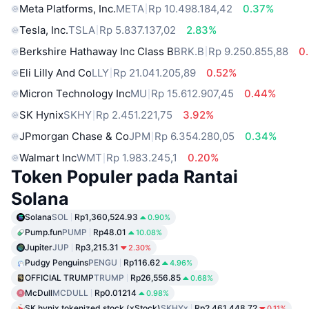
Meta Platforms, Inc.
META
Rp 10.498.184,42
0.37%
Tesla, Inc.
TSLA
Rp 5.837.137,02
2.83%
Berkshire Hathaway Inc Class B
BRK.B
Rp 9.250.855,88
0
Eli Lilly And Co
LLY
Rp 21.041.205,89
0.52%
Micron Technology Inc
MU
Rp 15.612.907,45
0.44%
SK Hynix
SKHY
Rp 2.451.221,75
3.92%
JPmorgan Chase & Co
JPM
Rp 6.354.280,05
0.34%
Walmart Inc
WMT
Rp 1.983.245,1
0.20%
Token Populer pada Rantai
Solana
Solana
SOL
Rp1,360,524.93
0.90%
Pump.fun
PUMP
Rp48.01
10.08%
Jupiter
JUP
Rp3,215.31
2.30%
Pudgy Penguins
PENGU
Rp116.62
4.96%
OFFICIAL TRUMP
TRUMP
Rp26,556.85
0.68%
McDull
MCDULL
Rp0.01214
0.98%
SK hynix tokenized stock (xStock)
SKHYx
Rp2,461,448.72
0.11%