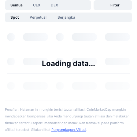
Semua
CEX
DEX
Filter
Spot
Perpetual
Berjangka
Loading data...
Penafian: Halaman ini mungkin berisi tautan afiliasi. CoinMarketCap mungkin
mendapatkan kompensasi jika Anda mengunjungi tautan afiliasi dan melakukan
tindakan tertentu seperti mendaftar dan melakukan transaksi pada platform
afiliasi tersebut. Silakan lihat
Pengungkapan Afiliasi
.