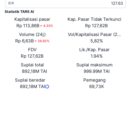
IDR
Sedang Tren
ETF Kripto
Belajar
CMC MCP
Statistik TARS AI
Kapitalisasi pasar
Baru
Kap. Pasar Tidak Terkunci
ETF Bitcoin
x402
Berita
Rp 113,86B
Rp 127,62B
4.33%
Kripto
ETF Ethereum
Volume (24j)
Vol/Kapitalisasi Pasar (24J)
Academy
Rp 6,63B
5,82%
26.82%
Politik
FDV
Lik./Kap. Pasar
Analisis teknikal
Riset
Rp 127,62B
1.94%
Olahraga
Suplai total
Suplai maksimum
RSI
Video
892,18M TAI
999.99M TAI
Keuangan
MACD
Suplai beredar
Pemegang
Glosarium
892,18M TAI
69,73K
Teknologi
Situs web
Website
Derivatif
Kampanye
NFT
Medsos
Ikhtisar
Airdrop
Kontrak
Hax9LT...SP6gdD
Statistik NFT Keseluruhan
3.7
Likuidasi
Hadiah Berlian
Peringkat (CertiK)