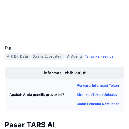
Audits
Penjualan Mendatang
Tingkat Pendanaan
Belajar & Dapatkan
Penyelidik
solscan.io
Dompet-dompet
Kalender
UCID
20605
Kalender ICO
Tag
Kalender Event
AI & Big Data
Solana Ecosystem
AI Agents
Tampilkan semua
Boost
Informasi lebih lanjut
Perbarui Informasi Token
Kirimkan Token Unlocks
Apakah Anda pemilik proyek ini?
Klaim Lencana Komunitas
Pasar TARS AI