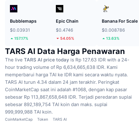
Bubblemaps
Epic Chain
Banana For Scale
$0.03931
$0.4746
$0.008786
157.17%
54.05%
13.63%
TARS AI Data Harga Penawaran
The live
TARS AI price today
is Rp 127.63 IDR with a 24-
hour trading volume of Rp 6,634,665,638 IDR.
Kami
memperbarui harga TAI ke IDR kami secara waktu nyata.
TARS AI turun 4.34 dalam 24 jam terakhir.
Peringkat
CoinMarketCap saat ini adalah #1068, dengan kap pasar
sebesar Rp 113,867,658,648 IDR.
Terjadi peredaran suplai
sebesar 892,189,754 TAI koin
dan maks. suplai
999,999,988 TAI koin.
CoinMarketCap
Token
TARS AI