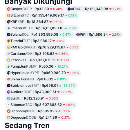
Banyak Dikunjungi
Casper
CSPR
Rp33.80
ADI
ADI
Rp121,048.98
0.48%
1.21%
Bitcoin
BTC
Rp1,155,449,669.17
0.18%
XRP
XRP
Rp18,364.87
0.60%
Ethereum
ETH
Rp34,157,893.10
0.19%
Solana
SOL
Rp1,363,599.08
Pi
PI
Rp1,586.34
0.67%
2.14%
Tutorial
TUT
Rp3,086.17
3.11%
PAX Gold
PAXG
Rp76,929,115.67
0.51%
Cardano
ADA
Rp3,508.62
0.86%
Zcash
ZEC
Rp9,037,070.11
0.33%
Pump.fun
PUMP
Rp50.36
13.21%
Hyperliquid
HYPE
Rp960,980.70
1.26%
Shiba Inu
SHIB
Rp0.0832
0.89%
Bubblemaps
BMT
Rp696.01
155.39%
Audiera
BEAT
Rp43,009.51
22.27%
Sui
SUI
Rp12,320.91
0.06%
Bittensor
TAO
Rp3,607,688.62
1.52%
Biconomy
BICO
Rp695.92
45.22%
Dogecoin
DOGE
Rp1,241.39
0.37%
Sedang Tren