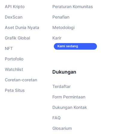
API Kripto
Peraturan Komunitas
DexScan
Penafian
Aset Dunia Nyata
Metodologi
Grafik Global
Karir
Kami sedang
NFT
merekrut!
Portofolio
Watchlist
Dukungan
Coretan-coretan
Terdaftar
Peta Situs
Form Permintaan
Dukungan Kontak
FAQ
Glosarium