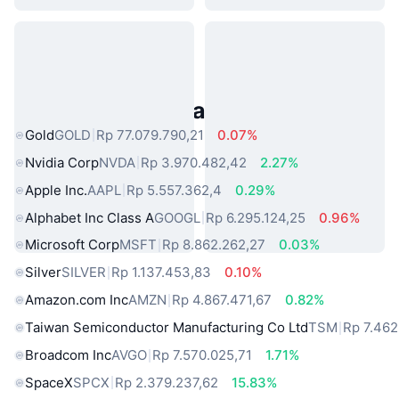
Aset Dunia Nyata Populer
Gold
GOLD
Rp 77.079.790,21
0.07%
Nvidia Corp
NVDA
Rp 3.970.482,42
2.27%
Apple Inc.
AAPL
Rp 5.557.362,4
0.29%
Alphabet Inc Class A
GOOGL
Rp 6.295.124,25
0.96%
Microsoft Corp
MSFT
Rp 8.862.262,27
0.03%
Silver
SILVER
Rp 1.137.453,83
0.10%
Amazon.com Inc
AMZN
Rp 4.867.471,67
0.82%
Taiwan Semiconductor Manufacturing Co Ltd
TSM
Rp 7.462
Broadcom Inc
AVGO
Rp 7.570.025,71
1.71%
SpaceX
SPCX
Rp 2.379.237,62
15.83%