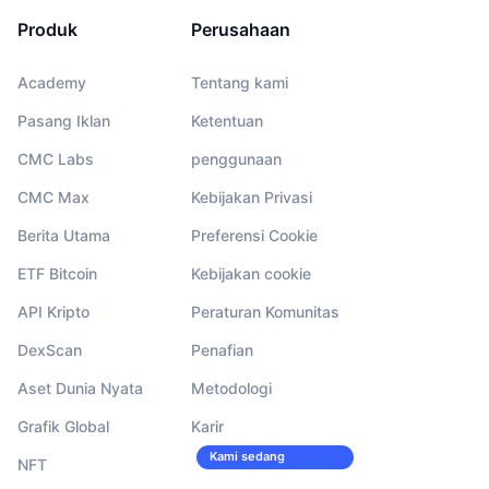
Produk
Perusahaan
Academy
Tentang kami
Pasang Iklan
Ketentuan
CMC Labs
penggunaan
CMC Max
Kebijakan Privasi
Berita Utama
Preferensi Cookie
ETF Bitcoin
Kebijakan cookie
API Kripto
Peraturan Komunitas
DexScan
Penafian
Aset Dunia Nyata
Metodologi
Grafik Global
Karir
Kami sedang
NFT
merekrut!