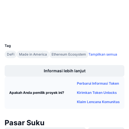
3.9
Penjualan Mendatang
Peringkat (CertiK)
Tingkat Pendanaan
Belajar & Dapatkan
etherscan.io
Penyelidik
Kalender
Dompet-dompet
UCID
6180
Kalender ICO
Tag
DeFi
Made in America
Ethereum Ecosystem
Tampilkan semua
Kalender Event
Boost
Informasi lebih lanjut
Perbarui Informasi Token
Kirimkan Token Unlocks
Apakah Anda pemilik proyek ini?
Klaim Lencana Komunitas
Pasar Suku