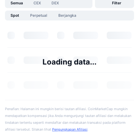
Semua
CEX
DEX
Filter
Spot
Perpetual
Berjangka
Loading data...
Penafian: Halaman ini mungkin berisi tautan afiliasi. CoinMarketCap mungkin
mendapatkan kompensasi jika Anda mengunjungi tautan afiliasi dan melakukan
tindakan tertentu seperti mendaftar dan melakukan transaksi pada platform
afiliasi tersebut. Silakan lihat
Pengungkapan Afiliasi
.