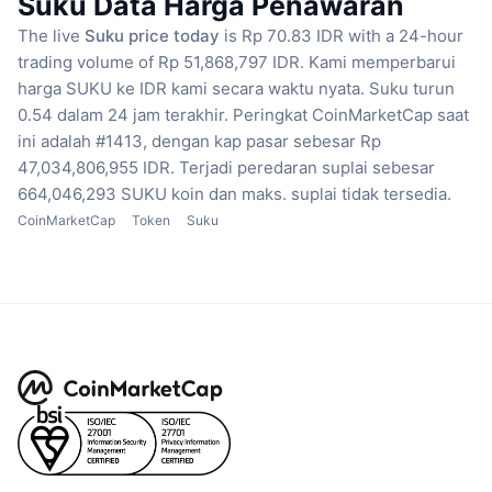
Suku Data Harga Penawaran
The live
Suku price today
is Rp 70.83 IDR with a 24-hour
trading volume of Rp 51,868,797 IDR.
Kami memperbarui
harga SUKU ke IDR kami secara waktu nyata.
Suku turun
0.54 dalam 24 jam terakhir.
Peringkat CoinMarketCap saat
ini adalah #1413, dengan kap pasar sebesar Rp
47,034,806,955 IDR.
Terjadi peredaran suplai sebesar
664,046,293 SUKU koin
dan maks. suplai tidak tersedia.
CoinMarketCap
Token
Suku