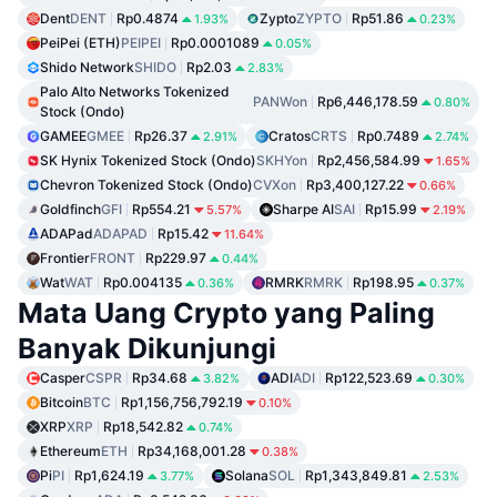
Dent
DENT
Rp0.4874
Zypto
ZYPTO
Rp51.86
1.93%
0.23%
PeiPei (ETH)
PEIPEI
Rp0.0001089
0.05%
Shido Network
SHIDO
Rp2.03
2.83%
Palo Alto Networks Tokenized
PANWon
Rp6,446,178.59
0.80%
Stock (Ondo)
GAMEE
GMEE
Rp26.37
Cratos
CRTS
Rp0.7489
2.91%
2.74%
SK Hynix Tokenized Stock (Ondo)
SKHYon
Rp2,456,584.99
1.65%
Chevron Tokenized Stock (Ondo)
CVXon
Rp3,400,127.22
0.66%
Goldfinch
GFI
Rp554.21
Sharpe AI
SAI
Rp15.99
5.57%
2.19%
ADAPad
ADAPAD
Rp15.42
11.64%
Frontier
FRONT
Rp229.97
0.44%
Wat
WAT
Rp0.004135
RMRK
RMRK
Rp198.95
0.36%
0.37%
Mata Uang Crypto yang Paling
Banyak Dikunjungi
Casper
CSPR
Rp34.68
ADI
ADI
Rp122,523.69
3.82%
0.30%
Bitcoin
BTC
Rp1,156,756,792.19
0.10%
XRP
XRP
Rp18,542.82
0.74%
Ethereum
ETH
Rp34,168,001.28
0.38%
Pi
PI
Rp1,624.19
Solana
SOL
Rp1,343,849.81
3.77%
2.53%