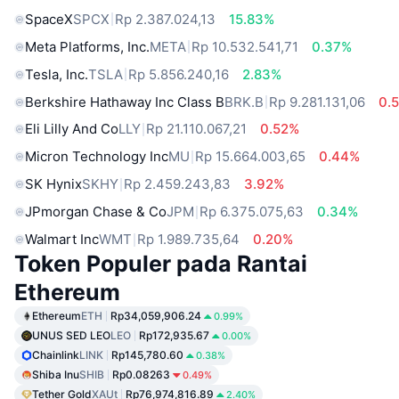
SpaceX
SPCX
Rp 2.387.024,13
15.83%
Meta Platforms, Inc.
META
Rp 10.532.541,71
0.37%
Tesla, Inc.
TSLA
Rp 5.856.240,16
2.83%
Berkshire Hathaway Inc Class B
BRK.B
Rp 9.281.131,06
0.
Eli Lilly And Co
LLY
Rp 21.110.067,21
0.52%
Micron Technology Inc
MU
Rp 15.664.003,65
0.44%
SK Hynix
SKHY
Rp 2.459.243,83
3.92%
JPmorgan Chase & Co
JPM
Rp 6.375.075,63
0.34%
Walmart Inc
WMT
Rp 1.989.735,64
0.20%
Token Populer pada Rantai
Ethereum
Ethereum
ETH
Rp34,059,906.24
0.99%
UNUS SED LEO
LEO
Rp172,935.67
0.00%
Chainlink
LINK
Rp145,780.60
0.38%
Shiba Inu
SHIB
Rp0.08263
0.49%
Tether Gold
XAUt
Rp76,974,816.89
2.40%