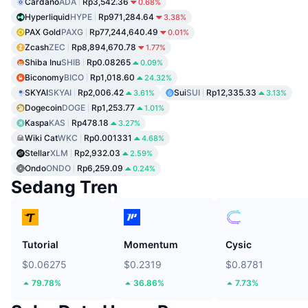
Cardano
ADA
Rp3,542.36
0.68%
Hyperliquid
HYPE
Rp971,284.64
3.38%
PAX Gold
PAXG
Rp77,244,640.49
0.01%
Zcash
ZEC
Rp8,894,670.78
1.77%
Shiba Inu
SHIB
Rp0.08265
0.09%
Biconomy
BICO
Rp1,018.60
24.32%
SKYAI
SKYAI
Rp2,006.42
Sui
SUI
Rp12,335.33
3.61%
3.13%
Dogecoin
DOGE
Rp1,253.77
1.01%
Kaspa
KAS
Rp478.18
3.27%
Wiki Cat
WKC
Rp0.001331
4.68%
Stellar
XLM
Rp2,932.03
2.59%
Ondo
ONDO
Rp6,259.09
0.24%
Sedang Tren
Tutorial
Momentum
Cysic
$0.06275
$0.2319
$0.8781
79.78%
36.86%
7.73%