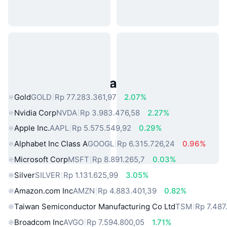
Aset Dunia Nyata Populer
Gold
GOLD
Rp 77.283.361,97
2.07%
Nvidia Corp
NVDA
Rp 3.983.476,58
2.27%
Apple Inc.
AAPL
Rp 5.575.549,92
0.29%
Alphabet Inc Class A
GOOGL
Rp 6.315.726,24
0.96%
Microsoft Corp
MSFT
Rp 8.891.265,7
0.03%
Silver
SILVER
Rp 1.131.625,99
3.05%
Amazon.com Inc
AMZN
Rp 4.883.401,39
0.82%
Taiwan Semiconductor Manufacturing Co Ltd
TSM
Rp 7.487
Broadcom Inc
AVGO
Rp 7.594.800,05
1.71%