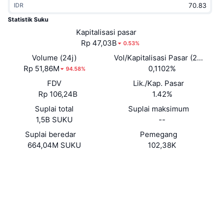
IDR
Sedang Tren
ETF Kripto
Belajar
CMC MCP
Statistik Suku
Baru
Kapitalisasi pasar
ETF Bitcoin
x402
Berita
Rp 47,03B
0.53%
Kripto
ETF Ethereum
Volume (24j)
Vol/Kapitalisasi Pasar (24J)
Academy
Rp 51,86M
0,1102%
94.58%
Politik
FDV
Lik./Kap. Pasar
Analisis teknikal
Riset
Rp 106,24B
1.42%
Olahraga
Suplai total
Suplai maksimum
RSI
Video
1,5B SUKU
--
Keuangan
MACD
Suplai beredar
Pemegang
Glosarium
664,04M SUKU
102,38K
Teknologi
Website
Derivatif
Kampanye
Situs web
NFT
Ikhtisar
Airdrop
Medsos
Statistik NFT Keseluruhan
0x0763...6DE4d7
Kontrak
Likuidasi
Hadiah Berlian