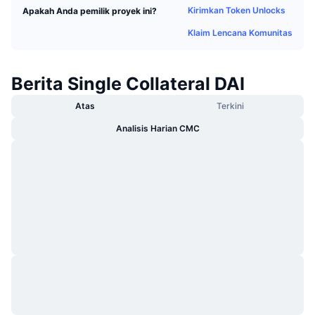
Kirimkan Token Unlocks
Apakah Anda pemilik proyek ini?
Sedang Tren
ETF Kripto
Belajar
CMC MCP
Klaim Lencana Komunitas
Baru
ETF Bitcoin
x402
Berita
Kripto
Berita Single Collateral DAI
ETF Ethereum
Academy
Atas
Terkini
Politik
Analisis teknikal
Riset
Analisis Harian CMC
Olahraga
RSI
Video
Keuangan
MACD
Glosarium
Teknologi
Derivatif
Kampanye
NFT
Ikhtisar
Airdrop
Statistik NFT Keseluruhan
Likuidasi
Hadiah Berlian