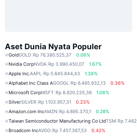
Aset Dunia Nyata Populer
Gold
GOLD
Rp 76.380.525,37
0.06%
Nvidia Corp
NVDA
Rp 3.990.450,07
1.67%
Apple Inc.
AAPL
Rp 5.645.844,43
1.39%
Alphabet Inc Class A
GOOGL
Rp 6.465.932,13
0.36%
Microsoft Corp
MSFT
Rp 8.820.235,36
1.06%
Silver
SILVER
Rp 1.103.957,31
0.23%
Amazon.com Inc
AMZN
Rp 4.895.370,1
0.28%
Taiwan Semiconductor Manufacturing Co Ltd
TSM
Rp 7.462
Broadcom Inc
AVGO
Rp 7.457.367,53
0.42%