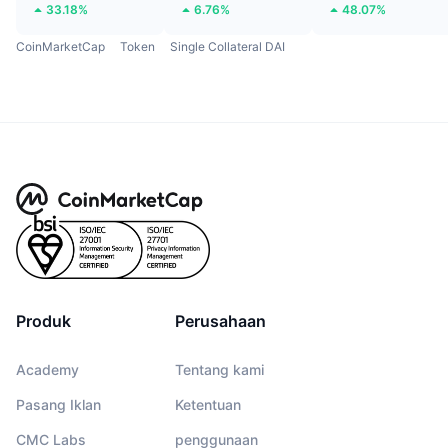
33.18%
6.76%
48.07%
CoinMarketCap
Token
Single Collateral DAI
Produk
Perusahaan
Academy
Tentang kami
Pasang Iklan
Ketentuan
CMC Labs
penggunaan