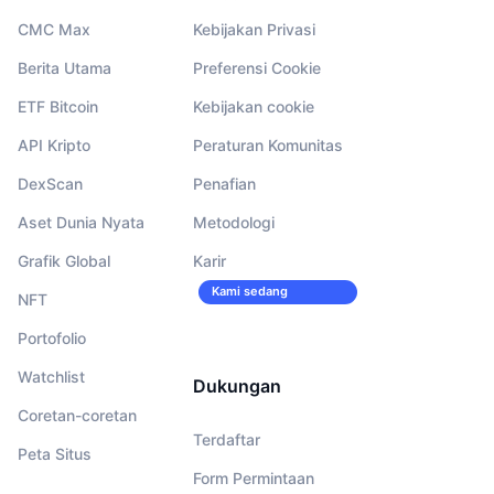
CMC Max
Kebijakan Privasi
Berita Utama
Preferensi Cookie
ETF Bitcoin
Kebijakan cookie
API Kripto
Peraturan Komunitas
DexScan
Penafian
Aset Dunia Nyata
Metodologi
Grafik Global
Karir
Kami sedang
NFT
merekrut!
Portofolio
Watchlist
Dukungan
Coretan-coretan
Terdaftar
Peta Situs
Form Permintaan