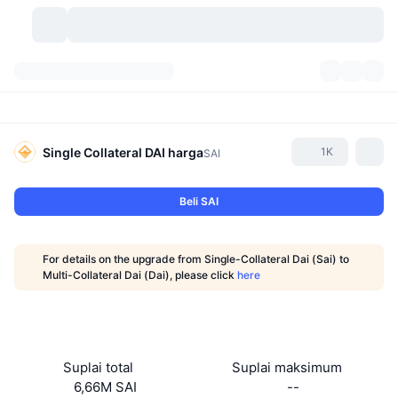
Mata Uang Kripto
Dasbor
Mata Uang Kripto
DexScan
Pasar
Peringkat
Single Collateral DAI
harga
1K
SAI
Sinyal
Bursa
Kategori
New
Tinjauan Pasar
Beli SAI
Tren
Komunitas
Snapshot Historis
Pasar Spot
Bursa terpusat:
For details on the upgrade from Single-Collateral Dai (Sai) to
Baru
Beranda
API
Pembukaan Kunci Token
Jumlah mata uang kripto
Multi-Collateral Dai (Dai), please click
here
Spot
Yang Menguat
Topik
Hasil
Produk
Perbendaharaan Bitcoin
Derivatif
API
Meme Explorer
Live
Aset Dunia Nyata
Perbendaharaan BNB
Produk
API Kripto
Suplai total
Suplai maksimum
Bursa terdesentralisasi:
6,66M SAI
--