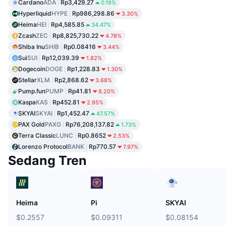
Cardano
ADA
Rp3,429.27
0.19%
Hyperliquid
HYPE
Rp986,298.86
3.30%
Heima
HEI
Rp4,585.85
34.47%
Zcash
ZEC
Rp8,825,730.22
4.78%
Shiba Inu
SHIB
Rp0.08416
3.44%
Sui
SUI
Rp12,039.39
1.82%
Dogecoin
DOGE
Rp1,228.83
1.30%
Stellar
XLM
Rp2,868.62
3.68%
Pump.fun
PUMP
Rp41.81
8.20%
Kaspa
KAS
Rp452.81
2.95%
SKYAI
SKYAI
Rp1,452.47
47.57%
PAX Gold
PAXG
Rp76,208,137.82
1.73%
Terra Classic
LUNC
Rp0.8652
2.53%
Lorenzo Protocol
BANK
Rp770.57
7.97%
Sedang Tren
Heima
Pi
SKYAI
$0.2557
$0.09311
$0.08154