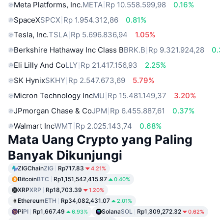
Meta Platforms, Inc.
META
Rp 10.558.599,98
0.16%
SpaceX
SPCX
Rp 1.954.312,86
0.81%
Tesla, Inc.
TSLA
Rp 5.696.836,94
1.05%
Berkshire Hathaway Inc Class B
BRK.B
Rp 9.321.924,28
0
Eli Lilly And Co
LLY
Rp 21.417.156,93
2.25%
SK Hynix
SKHY
Rp 2.547.673,69
5.79%
Micron Technology Inc
MU
Rp 15.481.149,37
3.20%
JPmorgan Chase & Co
JPM
Rp 6.455.887,61
0.37%
Walmart Inc
WMT
Rp 2.025.143,74
0.68%
Mata Uang Crypto yang Paling
Banyak Dikunjungi
ZIGChain
ZIG
Rp717.83
4.21%
Bitcoin
BTC
Rp1,151,542,415.97
0.40%
XRP
XRP
Rp18,703.39
1.20%
Ethereum
ETH
Rp34,082,431.07
2.01%
Pi
PI
Rp1,667.49
Solana
SOL
Rp1,309,272.32
6.93%
0.62%