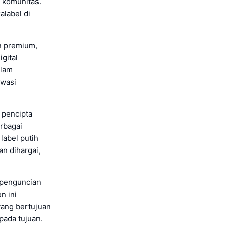
n komunitas.
alabel di
n premium,
gital
alam
awasi
 pencipta
rbagai
label putih
an dihargai,
 penguncian
n ini
yang bertujuan
ada tujuan.