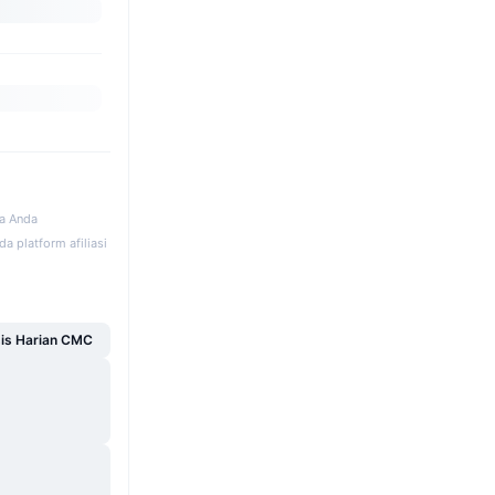
ka Anda
a platform afiliasi
sis Harian CMC