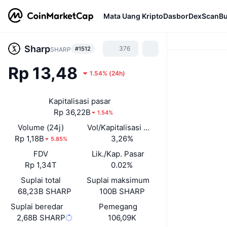
Mata Uang Kripto
Dasbor
DexScan
Bu
Sharp
376
#1512
SHARP
Rp 13,48
1.54%
(
24h
)
Kapitalisasi pasar
Rp 36,22B
1.54%
Volume (24j)
Vol/Kapitalisasi Pasar (24J)
Rp 1,18B
3,26%
5.85%
FDV
Lik./Kap. Pasar
Rp 1,34T
0.02%
Suplai total
Suplai maksimum
68,23B SHARP
100B SHARP
Suplai beredar
Pemegang
2,68B SHARP
106,09K