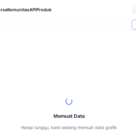
rsa
Komunitas
API
Produk
Memuat Data
Harap tunggu, kami sedang memuat data grafik