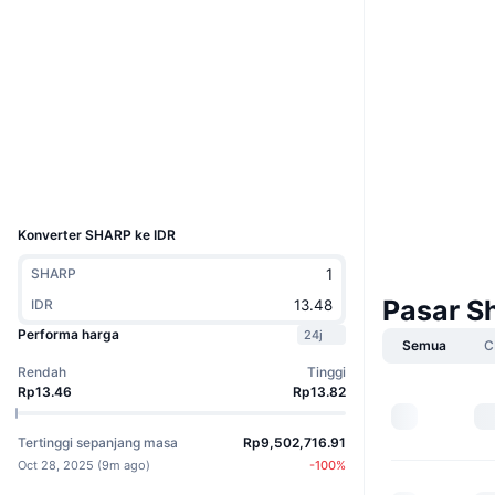
Situs web
Website
Whitepaper
Medsos
Kontrak
0xB36B...B48244
Penyelidik
polygonscan.com
Dompet-dompet
UCID
32916
Konverter SHARP ke IDR
SHARP
Pasar S
IDR
Performa harga
24j
Semua
C
Rendah
Tinggi
Rp13.46
Rp13.82
Tertinggi sepanjang masa
Rp9,502,716.91
Oct 28, 2025
(
9m ago
)
-100
%