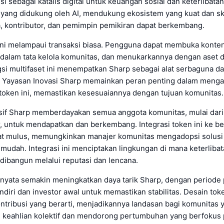
i sebagai katalis digital untuk keuangan sosial dan keterlibata
, yang didukung oleh AI, mendukung ekosistem yang kuat dan sk
, kontributor, dan pemimpin pemikiran dapat berkembang.
n ini melampaui transaksi biasa. Pengguna dapat membuka konte
 dalam tata kelola komunitas, dan menukarkannya dengan aset di
gsi multifaset ini menempatkan Sharp sebagai alat serbaguna d
 Yayasan Inovasi Sharp memainkan peran penting dalam meng
oken ini, memastikan kesesuaiannya dengan tujuan komunitas.
sif Sharp memberdayakan semua anggota komunitas, mulai dari
r, untuk mendapatkan dan berkembang. Integrasi token ini ke be
at mulus, memungkinkan manajer komunitas mengadopsi solusi 
udah. Integrasi ini menciptakan lingkungan di mana keterlibat
dibangun melalui reputasi dan lencana.
a nyata semakin meningkatkan daya tarik Sharp, dengan periode
ndiri dan investor awal untuk memastikan stabilitas. Desain toke
tribusi yang berarti, menjadikannya landasan bagi komunitas 
keahlian kolektif dan mendorong pertumbuhan yang berfokus p