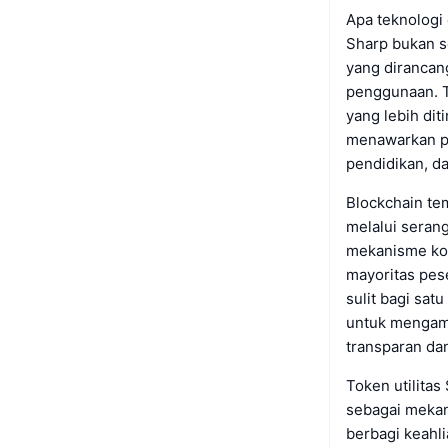
Apa teknologi 
Sharp bukan se
yang dirancan
penggunaan. Te
yang lebih di
menawarkan pl
pendidikan, d
Blockchain te
melalui seran
mekanisme kon
mayoritas pes
sulit bagi sat
untuk mengama
transparan da
Token utilita
sebagai mekan
berbagi keahli