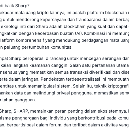
di balik Sharp?
kadar mata uang kripto lainnya; ini adalah platform blockchain 
g untuk mendorong kepercayaan dan transparansi dalam berbag
knologi inti dari Sharp adalah blockchain yang kuat dan dapat 
tingkatkan dengan kecerdasan buatan (AI). Kombinasi ini memun
atform komprehensif yang mendukung perdagangan mata uang 
an peluang pertumbuhan komunitas.
mpat Sharp beroperasi dirancang untuk mencegah serangan dari
gkaian langkah keamanan canggih. Salah satu pertahanan utama
sensus yang memastikan semua transaksi diverifikasi dan dise
erta dalam jaringan. Pendekatan terdesentralisasi ini membuat
u entitas untuk memanipulasi sistem. Selain itu, teknik kriptogra
nkan data dan melindungi privasi pengguna, memastikan semu
n tahan gangguan.
s Sharp, SHARP, memainkan peran penting dalam ekosistemnya. I
isme penghargaan bagi individu yang berkontribusi pada komu
an, berpartisipasi dalam forum, dan terlibat dalam aktivitas yang