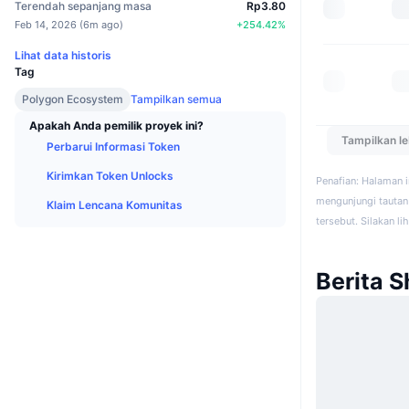
Terendah sepanjang masa
Rp3.80
Feb 14, 2026
(
6m ago
)
+
254.42
%
Lihat data historis
Tag
Polygon Ecosystem
Tampilkan semua
Apakah Anda pemilik proyek ini?
Tampilkan l
Perbarui Informasi Token
Kirimkan Token Unlocks
Penafian: Halaman 
mengunjungi tautan 
Klaim Lencana Komunitas
tersebut. Silakan li
Berita S