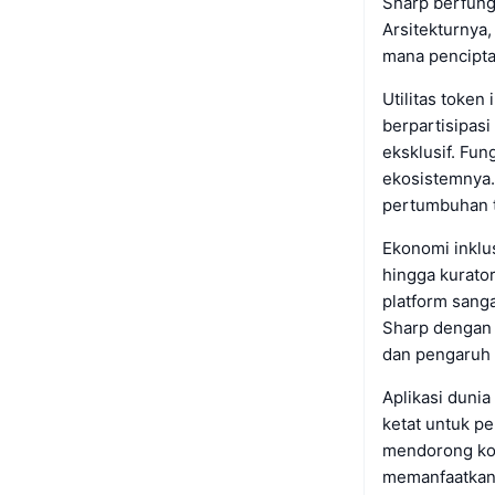
Sharp berfungs
Arsitekturnya
mana pencipta
Utilitas toke
berpartisipasi
eksklusif. Fun
ekosistemnya.
pertumbuhan t
Ekonomi inklu
hingga kurato
platform sang
Sharp dengan m
dan pengaruh 
Aplikasi duni
ketat untuk pe
mendorong kon
memanfaatkan 