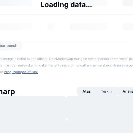
Loading data...
ebar penuh
ini mungkin berisi tautan afiliasi. CoinMarketCap mungkin mendapatkan kompensasi ji
afiliasi dan melakukan tindakan tertentu seperti mendaftar dan melakukan transaksi pad
hat
Pengungkapan Afiliasi
.
harp
Atas
Terkini
Anali