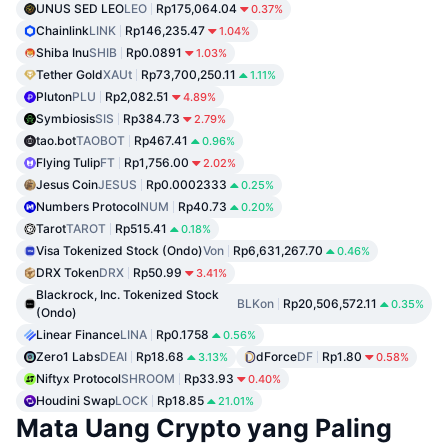
UNUS SED LEO
LEO
Rp175,064.04
0.37%
Chainlink
LINK
Rp146,235.47
1.04%
Shiba Inu
SHIB
Rp0.0891
1.03%
Tether Gold
XAUt
Rp73,700,250.11
1.11%
Pluton
PLU
Rp2,082.51
4.89%
Symbiosis
SIS
Rp384.73
2.79%
tao.bot
TAOBOT
Rp467.41
0.96%
Flying Tulip
FT
Rp1,756.00
2.02%
Jesus Coin
JESUS
Rp0.0002333
0.25%
Numbers Protocol
NUM
Rp40.73
0.20%
Tarot
TAROT
Rp515.41
0.18%
Visa Tokenized Stock (Ondo)
Von
Rp6,631,267.70
0.46%
DRX Token
DRX
Rp50.99
3.41%
Blackrock, Inc. Tokenized Stock
BLKon
Rp20,506,572.11
0.35%
(Ondo)
Linear Finance
LINA
Rp0.1758
0.56%
Zero1 Labs
DEAI
Rp18.68
dForce
DF
Rp1.80
3.13%
0.58%
Niftyx Protocol
SHROOM
Rp33.93
0.40%
Houdini Swap
LOCK
Rp18.85
21.01%
Mata Uang Crypto yang Paling