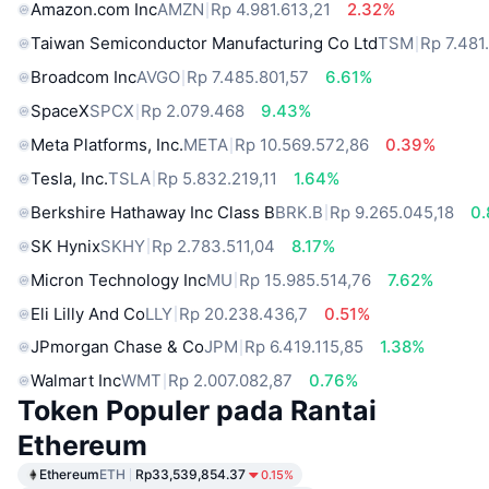
Amazon.com Inc
AMZN
Rp 4.981.613,21
2.32%
Taiwan Semiconductor Manufacturing Co Ltd
TSM
Rp 7.481
Broadcom Inc
AVGO
Rp 7.485.801,57
6.61%
SpaceX
SPCX
Rp 2.079.468
9.43%
Meta Platforms, Inc.
META
Rp 10.569.572,86
0.39%
Tesla, Inc.
TSLA
Rp 5.832.219,11
1.64%
Berkshire Hathaway Inc Class B
BRK.B
Rp 9.265.045,18
0
SK Hynix
SKHY
Rp 2.783.511,04
8.17%
Micron Technology Inc
MU
Rp 15.985.514,76
7.62%
Eli Lilly And Co
LLY
Rp 20.238.436,7
0.51%
JPmorgan Chase & Co
JPM
Rp 6.419.115,85
1.38%
Walmart Inc
WMT
Rp 2.007.082,87
0.76%
Token Populer pada Rantai
Ethereum
Ethereum
ETH
Rp33,539,854.37
0.15%