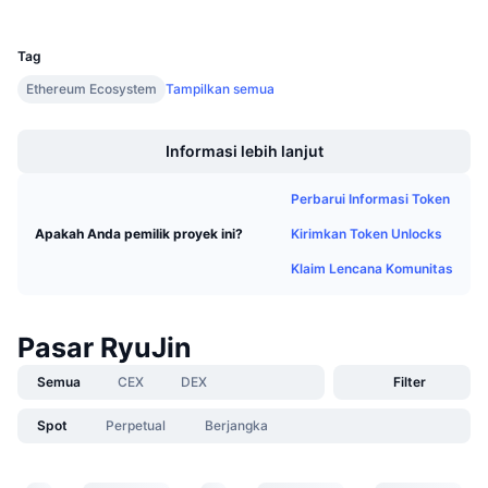
UCID
Penjualan Mendatang
31606
Tingkat Pendanaan
Belajar & Dapatkan
Tag
Ethereum Ecosystem
Tampilkan semua
Kalender
Boost
Informasi lebih lanjut
Kalender ICO
Perbarui Informasi Token
Kalender Event
Kirimkan Token Unlocks
Apakah Anda pemilik proyek ini?
Klaim Lencana Komunitas
Pasar RyuJin
Semua
CEX
DEX
Filter
Spot
Perpetual
Berjangka