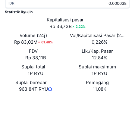
IDR
Sedang Tren
ETF Kripto
Belajar
CMC MCP
Statistik RyuJin
Baru
Kapitalisasi pasar
ETF Bitcoin
x402
Berita
Rp 36,73B
2.22%
Kripto
ETF Ethereum
Volume (24j)
Vol/Kapitalisasi Pasar (24J)
Academy
Rp 83,02M
0,226%
61.46%
Politik
FDV
Lik./Kap. Pasar
Analisis teknikal
Riset
Rp 38,11B
12.84%
Olahraga
Suplai total
Suplai maksimum
RSI
Video
1P RYU
1P RYU
Keuangan
MACD
Suplai beredar
Pemegang
Glosarium
963,84T RYU
11,08K
Teknologi
Situs web
Website
Whitepaper
Derivatif
Kampanye
Medsos
NFT
Ikhtisar
Airdrop
Kontrak
0xca53...0fb42f
Penyelidik
etherscan.io
Statistik NFT Keseluruhan
Likuidasi
Hadiah Berlian
Dompet-dompet