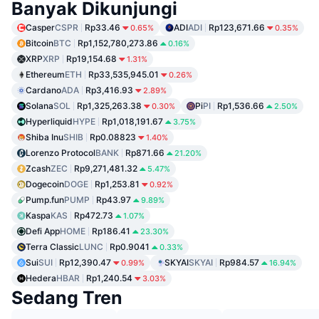
Banyak Dikunjungi
Casper
CSPR
Rp33.46
ADI
ADI
Rp123,671.66
0.65%
0.35%
Bitcoin
BTC
Rp1,152,780,273.86
0.16%
XRP
XRP
Rp19,154.68
1.31%
Ethereum
ETH
Rp33,535,945.01
0.26%
Cardano
ADA
Rp3,416.93
2.89%
Solana
SOL
Rp1,325,263.38
Pi
PI
Rp1,536.66
0.30%
2.50%
Hyperliquid
HYPE
Rp1,018,191.67
3.75%
Shiba Inu
SHIB
Rp0.08823
1.40%
Lorenzo Protocol
BANK
Rp871.66
21.20%
Zcash
ZEC
Rp9,271,481.32
5.47%
Dogecoin
DOGE
Rp1,253.81
0.92%
Pump.fun
PUMP
Rp43.97
9.89%
Kaspa
KAS
Rp472.73
1.07%
Defi App
HOME
Rp186.41
23.30%
Terra Classic
LUNC
Rp0.9041
0.33%
Sui
SUI
Rp12,390.47
SKYAI
SKYAI
Rp984.57
0.99%
16.94%
Hedera
HBAR
Rp1,240.54
3.03%
Sedang Tren