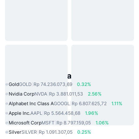
Aset Dunia Nyata Populer
Gold
GOLD
Rp 74.236.073,69
0.32%
Nvidia Corp
NVDA
Rp 3.881.011,53
2.56%
Alphabet Inc Class A
GOOGL
Rp 6.807.625,72
1.11%
Apple Inc.
AAPL
Rp 5.564.458,68
1.96%
Microsoft Corp
MSFT
Rp 8.797.159,05
1.06%
Silver
SILVER
Rp 1.091.307,05
0.25%