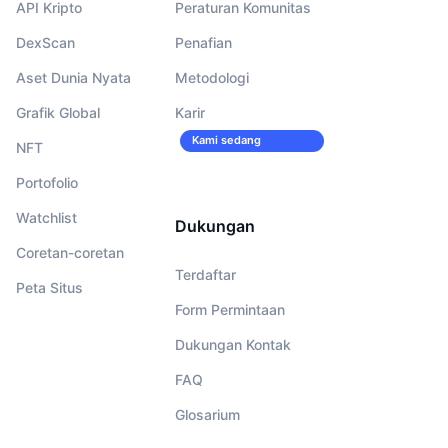
API Kripto
Peraturan Komunitas
DexScan
Penafian
Aset Dunia Nyata
Metodologi
Grafik Global
Karir
Kami sedang
NFT
merekrut!
Portofolio
Watchlist
Dukungan
Coretan-coretan
Terdaftar
Peta Situs
Form Permintaan
Dukungan Kontak
FAQ
Glosarium