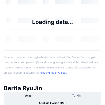
Loading data...
Penafian: Halaman ini mungkin berisi tautan afiliasi. CoinMarketCap mungkin
mendapatkan kompensasi jika Anda mengunjungi tautan afiliasi dan melakukan
tindakan tertentu seperti mendaftar dan melakukan transaksi pada platform
afiliasi tersebut. Silakan lihat
Pengungkapan Afiliasi
.
Berita RyuJin
Atas
Terkini
Analisis Harian CMC