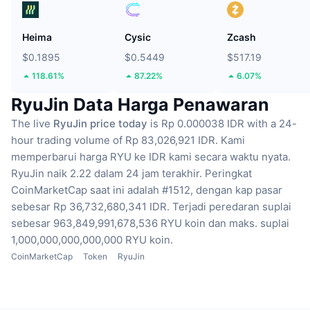
Heima
Cysic
Zcash
$0.1895
$0.5449
$517.19
118.61%
87.22%
6.07%
RyuJin Data Harga Penawaran
The live
RyuJin price today
is Rp 0.000038 IDR with a 24-
hour trading volume of Rp 83,026,921 IDR.
Kami
memperbarui harga RYU ke IDR kami secara waktu nyata.
RyuJin naik 2.22 dalam 24 jam terakhir.
Peringkat
CoinMarketCap saat ini adalah #1512, dengan kap pasar
sebesar Rp 36,732,680,341 IDR.
Terjadi peredaran suplai
sebesar 963,849,991,678,536 RYU koin
dan maks. suplai
1,000,000,000,000,000 RYU koin.
CoinMarketCap
Token
RyuJin